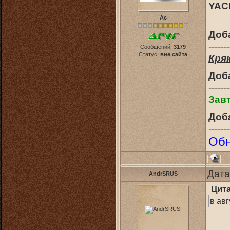
YAC
Ас
Доб
-------
Сообщений:
3179
Статус:
вне сайта
Кряк
Доб
-------
Завт
Доб
-------
Обн
Дата
AndrSRUS
Цит
в ав