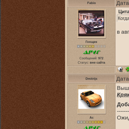
Дата
Fabio
Цит
Когд
в ав
Гонщик
Сообщений:
972
Статус:
вне сайта
Дата
Dmitrijs
Выш
Кря
Доб
-------
Ожид
Ас