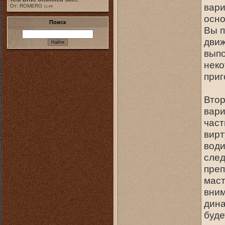
вари
От: ROMERO
11:49
осно
Поиск
Вы п
движ
выпо
неко
приг
Втор
вари
част
вирт
води
след
преп
маст
вним
дина
буде