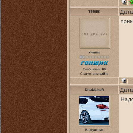
Дата
T555EK
прик
Ученик
Сообщений:
60
Статус:
вне сайта
Дата
DreaMLineR
Надо
Выпускник