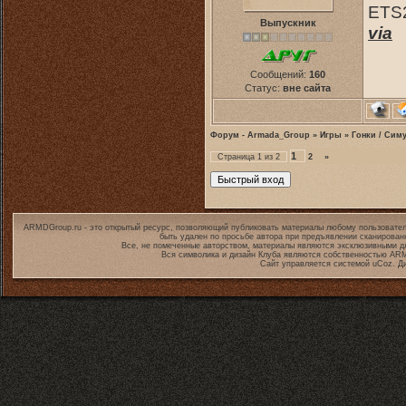
ETS2
Выпускник
via
Сообщений:
160
Статус:
вне сайта
Форум - Armada_Group
»
Игры
»
Гонки / Сим
1
Страница
1
из
2
2
»
ARMDGroup.ru - это открытый ресурс, позволяющий публиковать материалы любому пользовател
быть удален по просьбе автора при предъявлении сканирован
Все, не помеченные авторством, материалы являются эксклюзивными дл
Вся символика и дизайн Клуба являются собственностью
ARM
Сайт управляется системой
uCoz
. Д