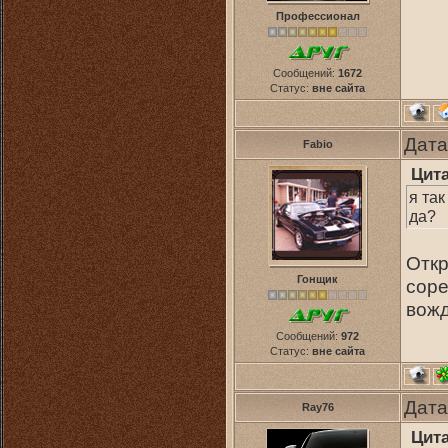
Профессионал
Сообщений:
1672
Статус:
вне сайта
Дата
Fabio
Цит
я та
да?
Откр
Гонщик
соре
вожд
Сообщений:
972
Статус:
вне сайта
Дата
Ray76
Цит