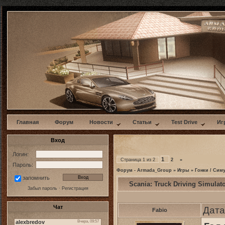
w
Главная
Форум
Новости
Статьи
Test Drive
Иг
Вход
Логин:
1
Страница
1
из
2
2
»
Пароль:
Форум - Armada_Group
»
Игры
»
Гонки / Сим
запомнить
Scania: Truck Driving Simula
Забыл пароль
·
Регистрация
Чат
Дата
Fabio