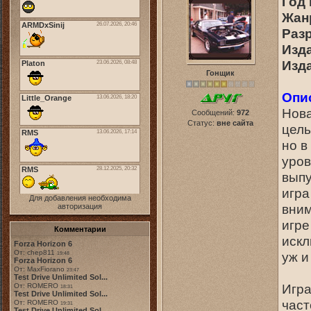
Год 
Жанр
Разр
Изда
Изд
Гонщик
Опи
Нова
Сообщений:
972
Статус:
вне сайта
цель
но в
уров
выпу
игра
Для добавления необходима
вним
авторизация
игре
Комментарии
искл
Forza Horizon 6
От: chep811
уж и
19:48
Forza Horizon 6
От: MaxFiorano
23:47
Test Drive Unlimited Sol...
Игра
От: ROMERO
18:31
Test Drive Unlimited Sol...
част
От: ROMERO
19:31
Test Drive Unlimited Sol...