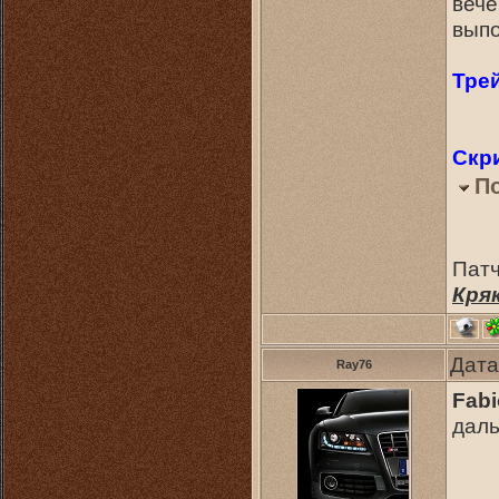
вече
выпо
Тре
Скр
П
Патч
Кряк
Дата
Ray76
Fabi
дал