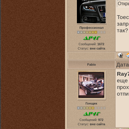
Откр
Тоес
запр
Профессионал
так?
Сообщений:
1672
Статус:
вне сайта
Дата
Fabio
Ray
еще 
прох
отпи
Гонщик
Сообщений:
972
Статус:
вне сайта