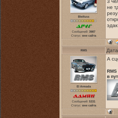
3 че
не т
резу
Bleifuss
откр
эдак
Сообщений:
3987
Статус:
вне сайта
Дата
RMS
А сц
RMS 
в пут
El Armada
Сообщений:
5331
Статус:
вне сайта