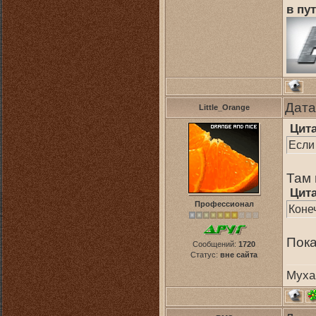
в пут
Дата
Little_Orange
Цит
Если 
Там 
Цит
Профессионал
Коне
Пока
Сообщений:
1720
Статус:
вне сайта
Муха