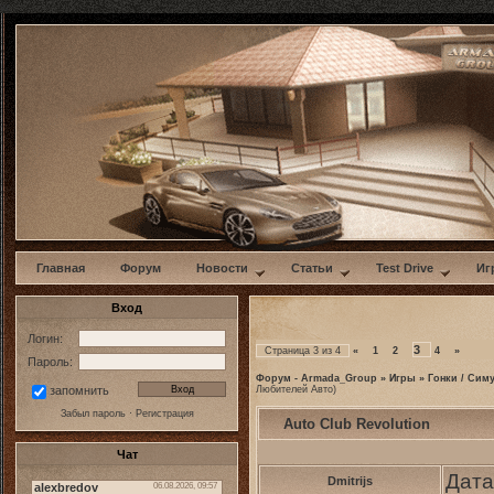
w
Главная
Форум
Новости
Статьи
Test Drive
Иг
Вход
Логин:
3
Страница
3
из
4
«
1
2
4
»
Пароль:
Форум - Armada_Group
»
Игры
»
Гонки / Сим
Любителей Авто)
запомнить
Забыл пароль
·
Регистрация
Auto Club Revolution
Чат
Дата
Dmitrijs