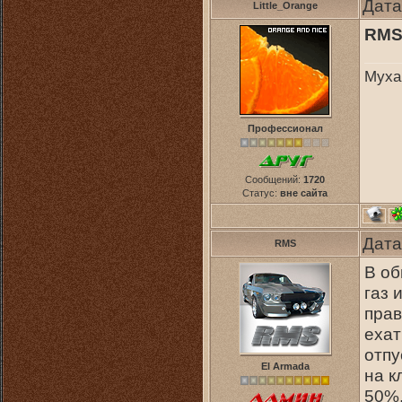
Дата
Little_Orange
RM
Муха
Профессионал
Сообщений:
1720
Статус:
вне сайта
Дата
RMS
В об
газ 
прав
ехат
отпу
El Armada
на к
50%,