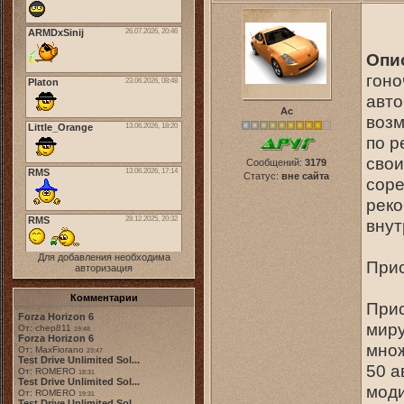
Опи
гоно
авт
Ас
возм
по р
свои
Сообщений:
3179
Статус:
вне сайта
соре
реко
внут
Для добавления необходима
Прис
авторизация
Комментарии
Прис
Forza Horizon 6
миру
От: chep811
19:48
Forza Horizon 6
множ
От: MaxFiorano
23:47
Test Drive Unlimited Sol...
50 а
От: ROMERO
18:31
Test Drive Unlimited Sol...
моди
От: ROMERO
19:31
Test Drive Unlimited Sol...