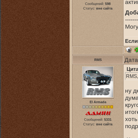
акти
Сообщений:
598
Статус:
вне сайта
Доб
-------
Могу
Если
Дата
RMS
Цит
RMS, 
ну д
дума
El Armada
круг
итог
хоть
Сообщений:
5331
Статус:
вне сайта
под