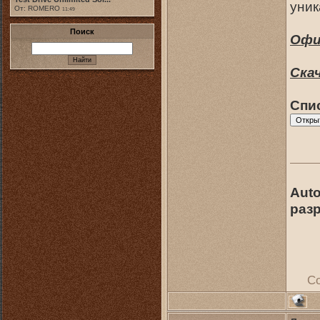
уник
От: ROMERO
11:49
Поиск
Офи
Ска
Спи
Auto
раз
С