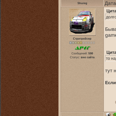
Дата
Shureg
Цит
долг
Быва
game
Стритрейсер
Цит
Сообщений:
598
Статус:
вне сайта
то на
тут 
Если