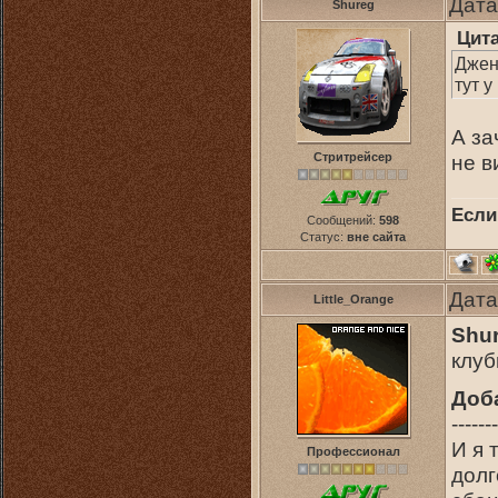
Дата
Shureg
Цит
Джент
тут у
А за
Стритрейсер
не в
Если
Сообщений:
598
Статус:
вне сайта
Дата
Little_Orange
Shu
клуб
Доб
-------
И я 
Профессионал
долг