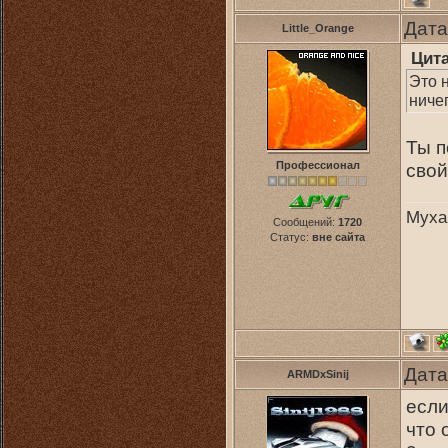
Дата
Little_Orange
Цит
Это 
ничег
Ты п
Профессионал
свой
Муха
Сообщений:
1720
Статус:
вне сайта
Дата
ARMDxSinij
если
что 