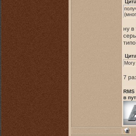
Цит
полу
(мно
ну в
серь
типо
Цит
Могу
7 ра
RMS 
в пут