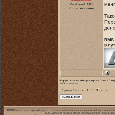
меня
Сообщений:
5331
Статус:
вне сайта
Тако
Пере
дене
RMS 
в пут
Форум - Armada_Group
»
Игры
»
Гонки / Сим
Любителей Авто)
3
Страница
3
из
4
«
1
2
4
»
ARMDGroup.ru - это открытый ресурс, позволяющий публиковать материалы любому пользовател
быть удален по просьбе автора при предъявлении сканирован