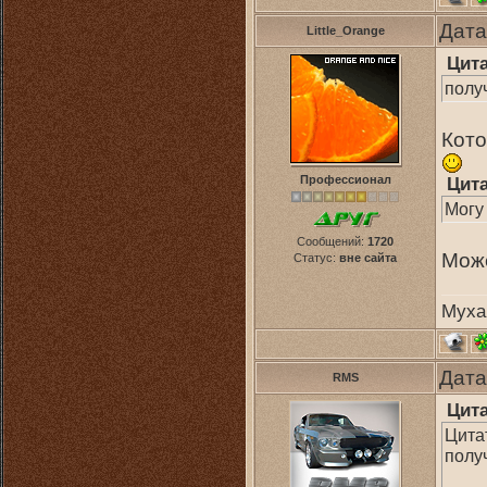
Дата
Little_Orange
Цит
полу
Кото
Профессионал
Цит
Могу
Сообщений:
1720
Може
Статус:
вне сайта
Муха
Дата
RMS
Цит
Цита
полу