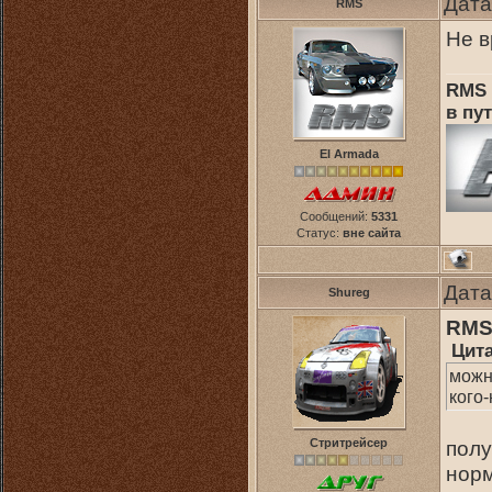
Дата
RMS
Не в
RMS 
в пут
El Armada
Сообщений:
5331
Статус:
вне сайта
Дата
Shureg
RM
Цит
можн
кого-
Стритрейсер
полу
норм