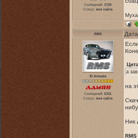
сба
Сообщений:
1720
Статус:
вне сайта
Муха
Дата
RMS
Если
Коне
Цит
а зав
El Armada
на э
Сообщений:
5331
Статус:
вне сайта
Скач
нибу
Ник
RMS 