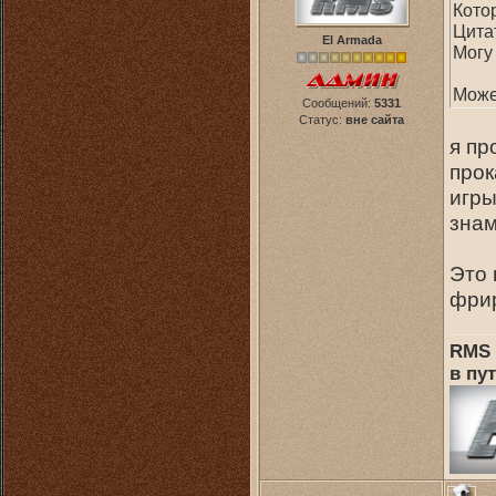
Кото
Цита
El Armada
Могу
Може
Сообщений:
5331
Статус:
вне сайта
я пр
прок
игры
зна
Это 
фрир
RMS 
в пут