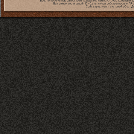
Все, не помеченные авторством, материалы являются эксклюзивными дл
Вся символика и дизайн Клуба являются собственностью
ARM
Сайт управляется системой
uCoz
. Д