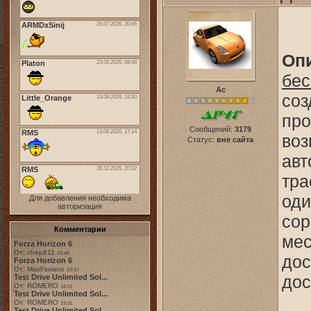
Оп
бес
Ас
соз
про
Сообщений:
3179
воз
Статус:
вне сайта
авт
тра
оди
Для добавления необходима
авторизация
сор
Комментарии
мес
Forza Horizon 6
От: chep811
19:48
дос
Forza Horizon 6
От: MaxFiorano
23:47
дос
Test Drive Unlimited Sol...
От: ROMERO
18:31
Test Drive Unlimited Sol...
От: ROMERO
19:31
Test Drive Unlimited Sol...