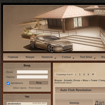
w
Главная
Форум
Новости
Статьи
Test Drive
Иг
Вход
Логин:
4
Страница
4
из
4
«
1
2
3
Пароль:
Форум - Armada_Group
»
Игры
»
Гонки / Сим
Любителей Авто)
запомнить
Забыл пароль
·
Регистрация
Auto Club Revolution
Чат
Дат
Dmitrijs