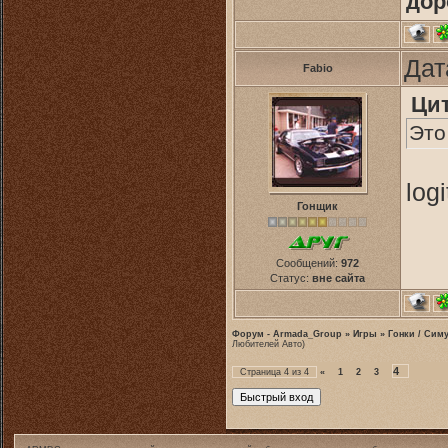
дор
Дат
Fabio
Ци
Это
log
Гонщик
Сообщений:
972
Статус:
вне сайта
Форум - Armada_Group
»
Игры
»
Гонки / Сим
Любителей Авто)
4
Страница
4
из
4
«
1
2
3