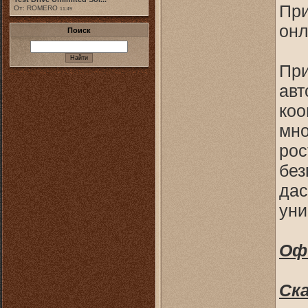
При
От: ROMERO
11:49
онл
Поиск
При
авт
коо
мно
рос
без
дас
уни
Оф
Ск