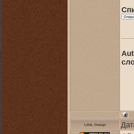
Спи
Aut
сло
Дат
Little_Orange