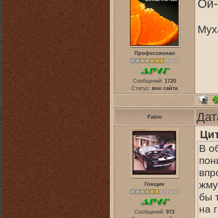
Ой-
Мух
Профессионал
Сообщений:
1720
Статус:
вне сайта
Дат
Fabio
Ци
В о
пон
впр
жму
Гонщик
бы 
на 
Сообщений:
972