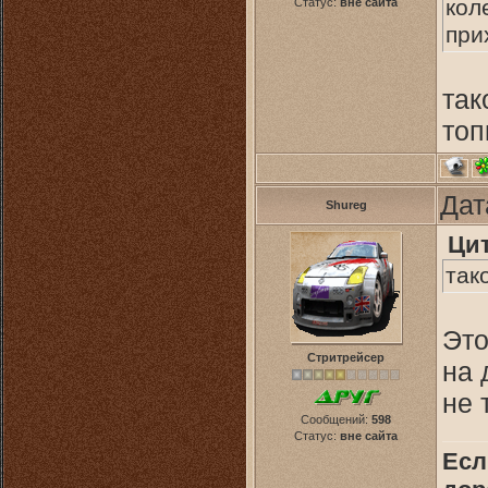
кол
Статус:
вне сайта
при
лиш
так
Так
топ
Пер
ден
Дат
Shureg
Ци
так
Это
Стритрейсер
на 
не 
Сообщений:
598
Статус:
вне сайта
Есл