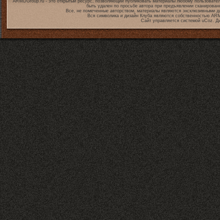
ARMDGroup.ru - это открытый ресурс, позволяющий публиковать материалы любому пользовател
быть удален по просьбе автора при предъявлении сканирован
Все, не помеченные авторством, материалы являются эксклюзивными дл
Вся символика и дизайн Клуба являются собственностью
ARM
Сайт управляется системой
uCoz
. Д