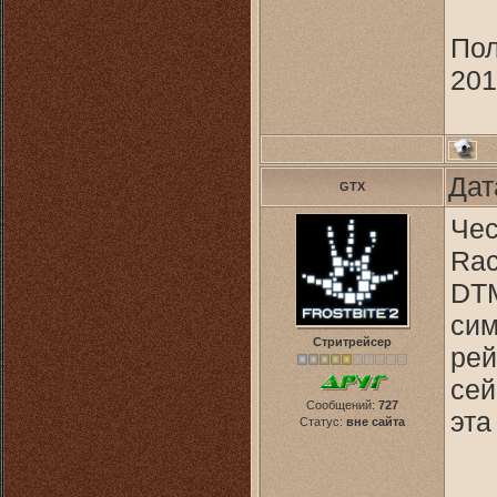
Пол
201
Дат
GTX
Чес
Rac
DTM
сим
Стритрейсер
рей
сей
Сообщений:
727
эта
Статус:
вне сайта