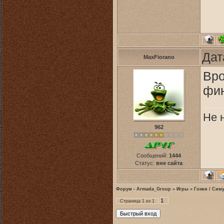
Дат
MaxFiorano
Вро
фин
Не 
962
Сообщений:
1444
Статус:
вне сайта
Форум - Armada_Group
»
Игры
»
Гонки / Сим
1
Страница
1
из
1