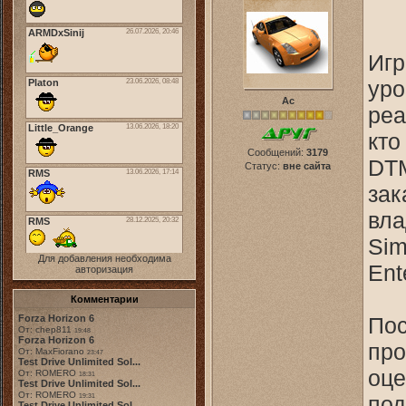
Игр
уро
Ас
реа
кто
Сообщений:
3179
DTM
Статус:
вне сайта
зак
вла
Sim
Для добавления необходима
Ent
авторизация
Комментарии
Forza Horizon 6
Пос
От: chep811
19:48
Forza Horizon 6
про
От: MaxFiorano
23:47
Test Drive Unlimited Sol...
оце
От: ROMERO
18:31
Test Drive Unlimited Sol...
От: ROMERO
под
19:31
Test Drive Unlimited Sol...