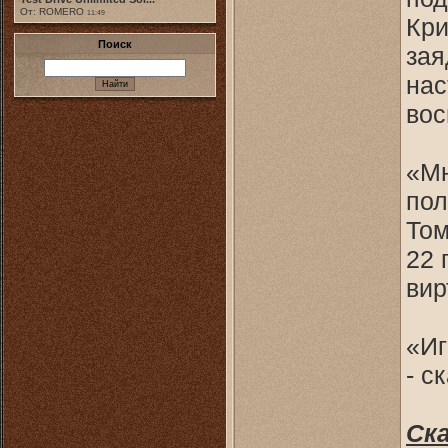
От: ROMERO
11:49
Кри
Поиск
зая
нас
вос
«Мн
пол
Том
22 
вир
«Иг
- с
Ск