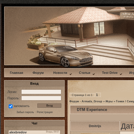
w
Главная
Форум
Новости
Статьи
Test Drive
Иг
Вход
Логин:
1
Страница
1
из
1
Пароль:
Форум - Armada_Group
»
Игры
»
Гонки / Сим
запомнить
DTM Experience
Забыл пароль
·
Регистрация
Чат
Дат
Dmitrijs