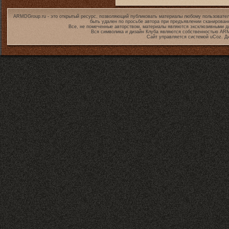
ARMDGroup.ru - это открытый ресурс, позволяющий публиковать материалы любому пользовател
быть удален по просьбе автора при предъявлении сканирован
Все, не помеченные авторством, материалы являются эксклюзивными дл
Вся символика и дизайн Клуба являются собственностью
ARM
Сайт управляется системой
uCoz
. Д