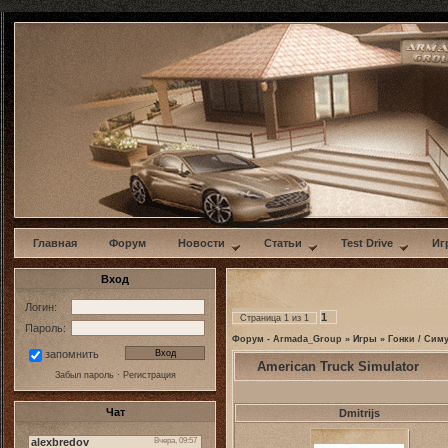
w
Главная
Форум
Новости
Статьи
Test Drive
Иг
Вход
Логин:
1
Страница
1
из
1
Пароль:
Форум - Armada_Group
»
Игры
»
Гонки / Сим
запомнить
American Truck Simulator
Забыл пароль
·
Регистрация
Чат
Dmitrijs