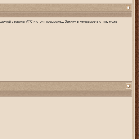
 другой стороны АТС и стоит подороже... Закину в желаемое в стим, может