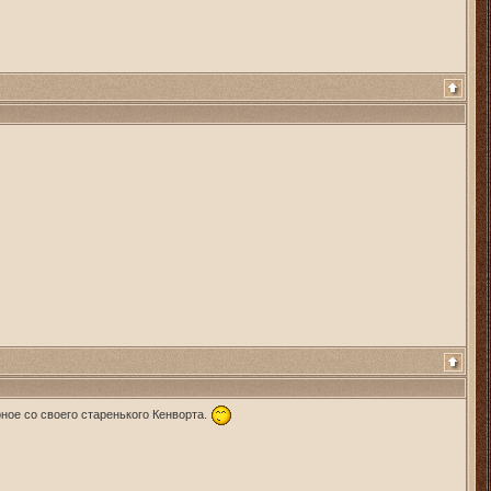
рное со своего старенького Кенворта.