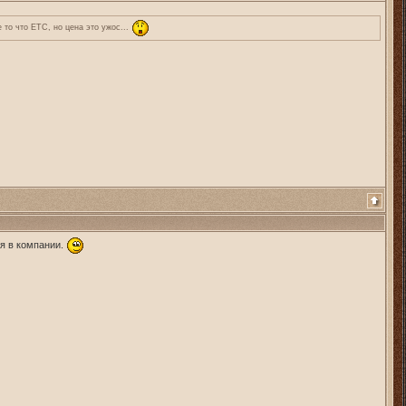
е то что ЕТС, но цена это ужос...
бя в компании.