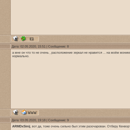
Дата: 02.05.2020, 15:51 | Сообщение:
8
а мне он что то не очень , расположение зеркал не нравится ... на моём моник
нормально.
Дата: 03.05.2020, 19:18 | Сообщение:
9
ARMDxSinij
, вот да, тоже очень сильно был этим разочарован. Отберу Кенвор