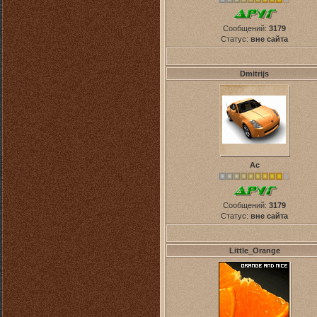
Сообщений:
3179
Статус:
вне сайта
Dmitrijs
Ас
Сообщений:
3179
Статус:
вне сайта
Little_Orange