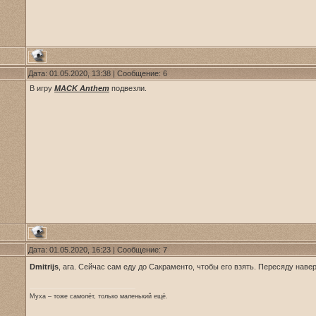
Дата: 01.05.2020, 13:38 | Сообщение:
6
В игру
MACK Anthem
подвезли.
Дата: 01.05.2020, 16:23 | Сообщение:
7
Dmitrijs
, ага. Сейчас сам еду до Сакраменто, чтобы его взять. Пересяду наве
Муха – тоже самолёт, только маленький ещё.