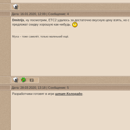
Дата: 16.01.2020, 12:09 | Сообщение:
4
Dmitrijs
, ну посмотрим, ЕТС2 удалось за достаточно вкусную цену взять, но с
предложат скидку хорошую как-нибудь.
Муха – тоже самолёт, только маленький ещё.
Дата: 28.03.2020, 13:18 | Сообщение:
5
Разработчики готовят в игре
штат Колорадо
.