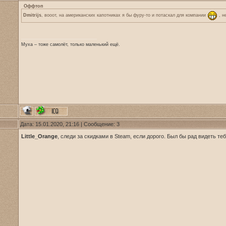
Оффтоп
Dmitrijs
, вооот, на американских капотниках я бы фуру-то и потаскал для компании
, н
Муха – тоже самолёт, только маленький ещё.
Дата: 15.01.2020, 21:16 | Сообщение:
3
Little_Orange
, следи за скидками в Steam, если дорого. Был бы рад видеть те