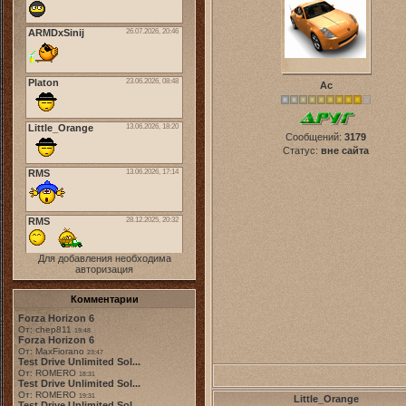
Ас
Сообщений:
3179
Статус:
вне сайта
Для добавления необходима
авторизация
Комментарии
Forza Horizon 6
От: chep811
19:48
Forza Horizon 6
От: MaxFiorano
23:47
Test Drive Unlimited Sol...
От: ROMERO
18:31
Test Drive Unlimited Sol...
От: ROMERO
19:31
Little_Orange
Test Drive Unlimited Sol...