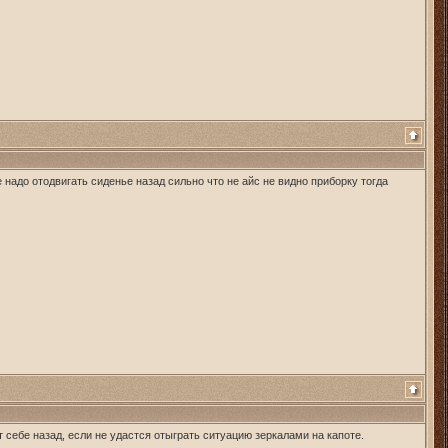
е надо отодвигать сиденье назад сильно что не айс не видно приборку тогда
т себе назад, если не удастся отыграть ситуацию зеркалами на капоте.