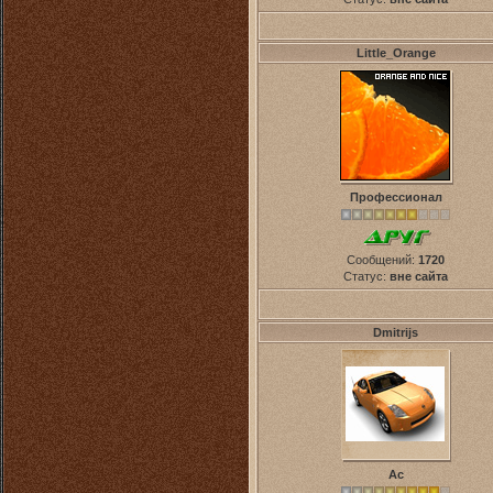
Little_Orange
Профессионал
Сообщений:
1720
Статус:
вне сайта
Dmitrijs
Ас