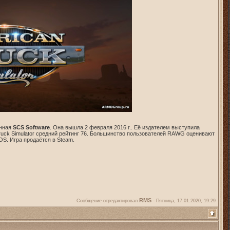
анная
SCS Software
. Она вышла 2 февраля 2016 г.. Её издателем выступила
 Truck Simulator средний рейтинг 76. Большинство пользователей RAWG оценивают
cOS. Игра продаётся в Steam.
RMS
Сообщение отредактировал
-
Пятница, 17.01.2020, 19:29