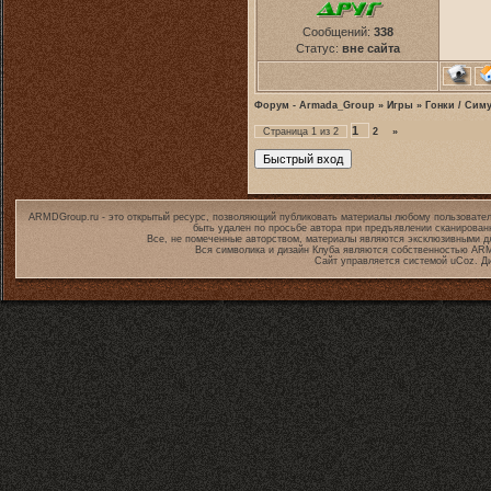
Сообщений:
338
Статус:
вне сайта
Форум - Armada_Group
»
Игры
»
Гонки / Сим
1
Страница
1
из
2
2
»
ARMDGroup.ru - это открытый ресурс, позволяющий публиковать материалы любому пользовател
быть удален по просьбе автора при предъявлении сканирован
Все, не помеченные авторством, материалы являются эксклюзивными дл
Вся символика и дизайн Клуба являются собственностью
ARM
Сайт управляется системой
uCoz
. Д