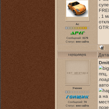
супе
FREE
, 1 
откл
Ас
GTR 
Сообщений:
3179
Статус:
вне сайта
Дата
I-I@I1(zIVI@I1
Dmit
ппц,
лоад
авто
Ученик
а на
мест
Сообщений:
74
Статус:
вне сайта
позе