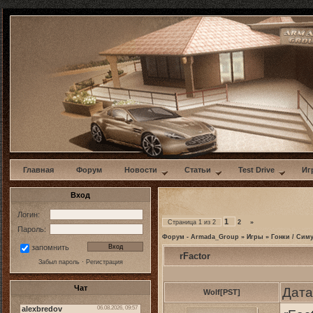
w
Главная
Форум
Новости
Статьи
Test Drive
Иг
Вход
Логин:
1
Страница
1
из
2
2
»
Пароль:
Форум - Armada_Group
»
Игры
»
Гонки / Сим
запомнить
rFactor
Забыл пароль
·
Регистрация
Чат
Дата
Wolf[PST]