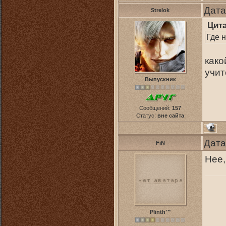
Дата
Strelok
Цит
Где 
како
учи
Выпускник
Сообщений:
157
Статус:
вне сайта
Дата
FiN
Нее,
Plinth™