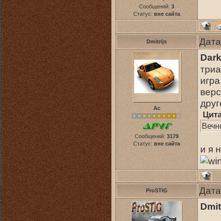
Сообщений:
3
Статус:
вне сайта
Дата
Dmitrijs
Dar
триа
игра
верс
друг
Ас
Цит
Вечно
Сообщений:
3179
Статус:
вне сайта
и я 
Дата
ProSTIG
Dmit