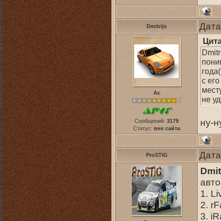
Дата
Dmitrijs
Цит
Dmitr
пони
года
с его
месту
Ас
не уд
ну-
Сообщений:
3179
Статус:
вне сайта
Дата
ProSTIG
Dmit
авто
1. L
2. rF
3. i