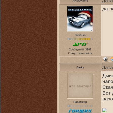
Дата
ARMDxSinij
да л
Bleifuss
Сообщений:
3987
Статус:
вне сайта
Дата
Darky
Дмит
нап
Скач
Вот 
разо
Пассажир