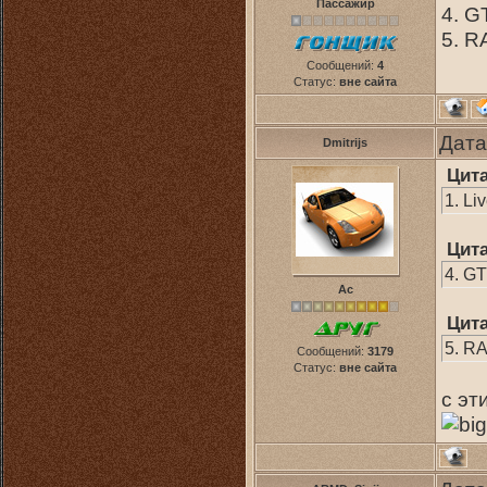
Пассажир
4. G
5. R
Сообщений:
4
Статус:
вне сайта
Дата
Dmitrijs
Цит
1. Li
Цит
4. G
Ас
Цит
5. R
Сообщений:
3179
Статус:
вне сайта
с эт