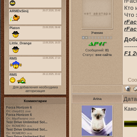
rFac
Кто 
Что 
rFac
rFact
Ученик
Доб
-------
Сообщений:
81
F1 2
Статус:
вне сайта
Соо
Для добавления необходима
авторизация
Дата
Arina
Комментарии
Како
Forza Horizon 6
От: chep811
19:48
Forza Horizon 6
От: MaxFiorano
23:47
Test Drive Unlimited Sol...
От: ROMERO
18:31
Test Drive Unlimited Sol...
От: ROMERO
19:31
Test Drive Unlimited Sol...