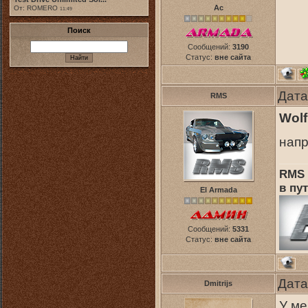
Ас
От: ROMERO
11:49
Поиск
Сообщений:
3190
Статус:
вне сайта
Дата
RMS
Wolf
нап
RMS 
в пут
El Armada
Сообщений:
5331
Статус:
вне сайта
Дата
Dmitrijs
У ме