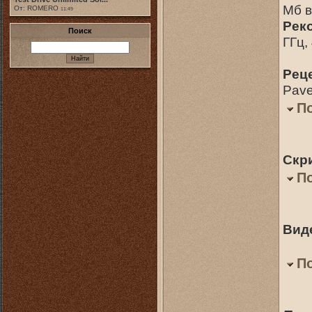
Мб 
От: ROMERO
11:49
Рек
Поиск
ГГц,
Рец
Pave
П
Скр
П
Вид
П