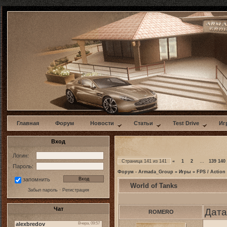
w
Главная
Форум
Новости
Статьи
Test Drive
Иг
Вход
Логин:
Страница
141
из
141
«
1
2
…
139
140
Пароль:
Форум - Armada_Group
»
Игры
»
FPS / Action
запомнить
World of Tanks
Забыл пароль
·
Регистрация
Чат
Дата
ROMERO