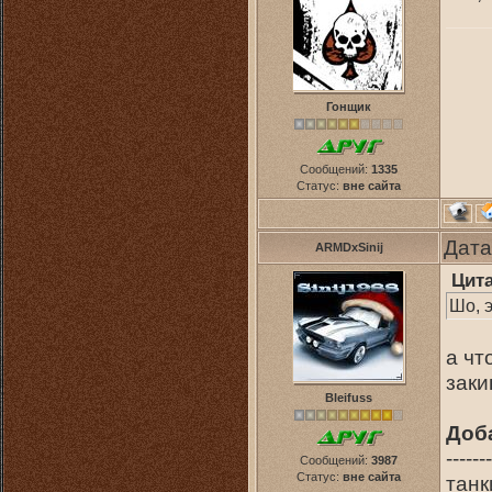
Гонщик
Сообщений:
1335
Статус:
вне сайта
Дата
ARMDxSinij
Цит
Шо, э
а чт
заки
Bleifuss
Доб
-------
Сообщений:
3987
Статус:
вне сайта
танк