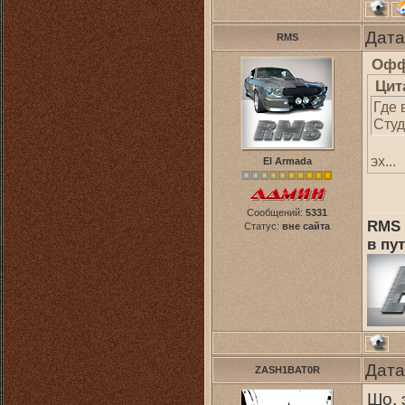
Дата
RMS
Офф
Цит
Где 
Студ
эх...
El Armada
Сообщений:
5331
RMS 
Статус:
вне сайта
в пут
Дата
ZASH1BAT0R
Шо, 