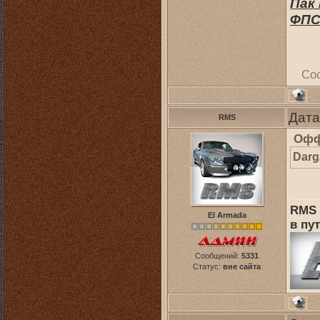
Пак
ФП
Со
Дата
RMS
Офф
Darg
RMS 
El Armada
в пут
Сообщений:
5331
Статус:
вне сайта