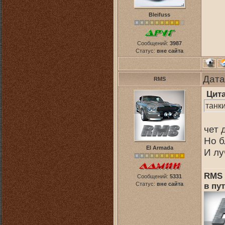
Bleifuss
Сообщений:
3987
Статус:
вне сайта
Дата
RMS
Цит
танки
чет 
Но б
El Armada
И лу
RMS 
Сообщений:
5331
Статус:
вне сайта
в пут