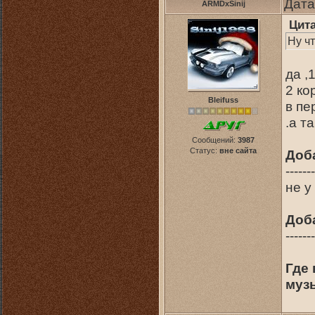
Дата
ARMDxSinij
Цит
Ну чт
да ,
2 ко
Bleifuss
в пе
.а т
Сообщений:
3987
Статус:
вне сайта
Доб
-------
не у
Доб
-------
Где 
музы