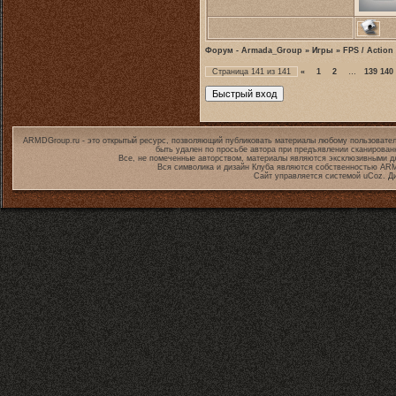
Форум - Armada_Group
»
Игры
»
FPS / Action
Страница
141
из
141
«
1
2
…
139
140
ARMDGroup.ru - это открытый ресурс, позволяющий публиковать материалы любому пользовател
быть удален по просьбе автора при предъявлении сканирован
Все, не помеченные авторством, материалы являются эксклюзивными дл
Вся символика и дизайн Клуба являются собственностью
ARM
Сайт управляется системой
uCoz
. Д