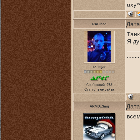
оху**
Дата
RAFinad
Танк
Я ду
........
Гонщик
Сообщений:
972
Статус:
вне сайта
Дата
ARMDxSinij
всем