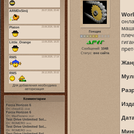
Worl
онла
маши
Гонщик
плеч
гига
прет
Сообщений:
1048
Статус:
вне сайта
Жан
Мул
Для добавления необходима
Раз
авторизация
Комментарии
Изда
Forza Horizon 6
От: chep811
19:48
Forza Horizon 6
От: MaxFiorano
Дат
23:47
Test Drive Unlimited Sol...
От: ROMERO
18:31
Test Drive Unlimited Sol...
Мин
От: ROMERO
19:31
Test Drive Unlimited Sol...