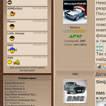
Неко
разр
Посл
инет
помо
Bleifuss
ком
фише
а та
Сообщений:
3987
Статус:
вне сайта
Так 
найд
Для добавления необходима
авторизация
Дата
RMS
Комментарии
Sini
Forza Horizon 6
От: chep811
19:48
Forza Horizon 6
От: MaxFiorano
RMS 
23:47
Test Drive Unlimited Sol...
в пут
От: ROMERO
18:31
Test Drive Unlimited Sol...
От: ROMERO
19:31
Test Drive Unlimited Sol...