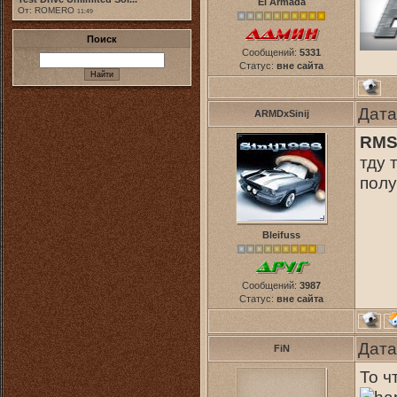
El Armada
От: ROMERO
11:49
Поиск
Сообщений:
5331
Статус:
вне сайта
Дата
ARMDxSinij
RM
тду 
полу
Bleifuss
Сообщений:
3987
Статус:
вне сайта
Дата
FiN
То ч