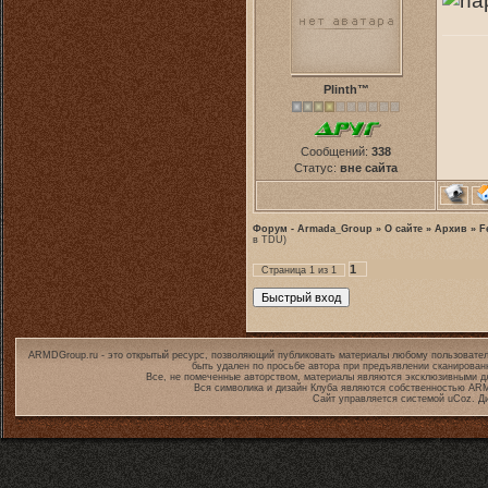
Plinth™
Сообщений:
338
Статус:
вне сайта
Форум - Armada_Group
»
О сайте
»
Архив
»
F
в TDU)
1
Страница
1
из
1
ARMDGroup.ru - это открытый ресурс, позволяющий публиковать материалы любому пользовател
быть удален по просьбе автора при предъявлении сканирован
Все, не помеченные авторством, материалы являются эксклюзивными дл
Вся символика и дизайн Клуба являются собственностью
ARM
Сайт управляется системой
uCoz
. Д