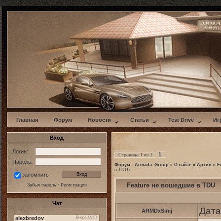
w
Главная
Форум
Новости
Статьи
Test Drive
Иг
Вход
Логин:
1
Страница
1
из
1
Пароль:
Форум - Armada_Group
»
О сайте
»
Архив
»
F
в TDU)
запомнить
Feature не вошедшие в TDU
Забыл пароль
·
Регистрация
Чат
Дата
ARMDxSinij