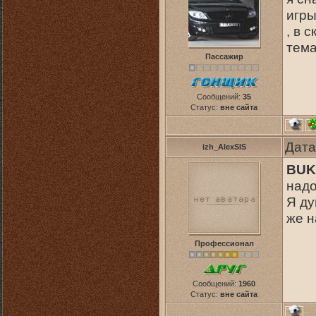
игры
, в 
тема
Пассажир
Сообщений:
35
Статус:
вне сайта
Дата
izh_AlexSIS
BUK
надо
Я ду
же н
Профессионал
Сообщений:
1960
Статус:
вне сайта