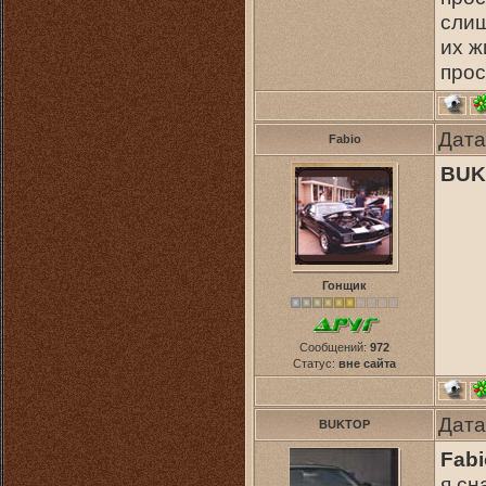
слиш
их ж
прос
Дата
Fabio
BUK
Гонщик
Сообщений:
972
Статус:
вне сайта
Дата
BUKTOP
Fabi
я сн