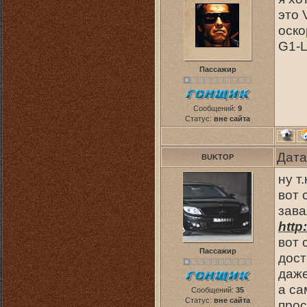
это 
оско
G1-L
Пассажир
Сообщений:
9
Статус:
вне сайта
Дата
BUKTOP
ну т
вот 
зава
http
вот 
Пассажир
дост
даже
а са
Сообщений:
35
Статус:
вне сайта
прос