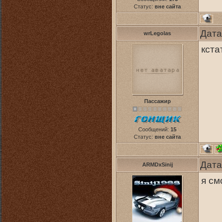
Статус:
вне сайта
Дата
wrLegolas
кста
Пассажир
Сообщений:
15
Статус:
вне сайта
Дата
ARMDxSinij
я см