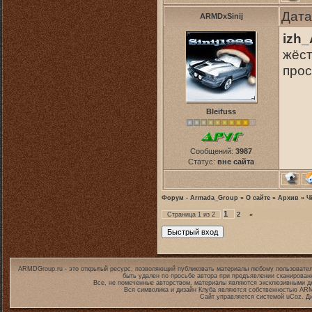
Дата
ARMDxSinij
izh_
жёст
прос
Bleifuss
Сообщений:
3987
Статус:
вне сайта
Форум - Armada_Group
»
О сайте
»
Архив
»
Ч
1
Страница
1
из
2
2
»
ARMDGroup.ru - это открытый ресурс, позволяющий публиковать материалы любому пользовател
быть удален по просьбе автора при предъявлении сканирован
Все, не помеченные авторством, материалы являются эксклюзивными дл
Вся символика и дизайн Клуба являются собственностью
ARM
Сайт управляется системой
uCoz
. Д