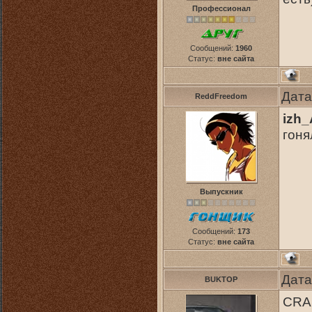
Профессионал
Сообщений:
1960
Статус:
вне сайта
Дата
ReddFreedom
izh_
гоня
Выпускник
Сообщений:
173
Статус:
вне сайта
Дата
BUKTOP
CRAS