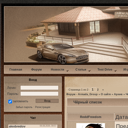
w
Главная
Форум
Новости
Статьи
Test Drive
Иг
Вход
Логин:
1
Страница
1
из
2
2
»
Пароль:
Форум - Armada_Group
»
О сайте
»
Архив
»
Ч
запомнить
Чёрный список
Забыл пароль
·
Регистрация
Дата
ReddFreedom
Чат
Пред