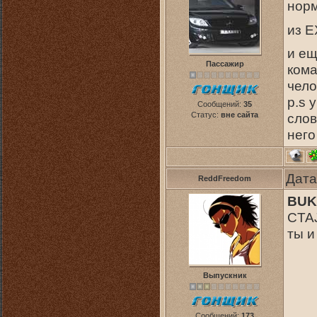
нор
из E
и ещ
Пассажир
ком
чело
p.s 
Сообщений:
35
Статус:
вне сайта
слов
него
Дата
ReddFreedom
BUK
CTAJ
ты и
Выпускник
Сообщений:
173