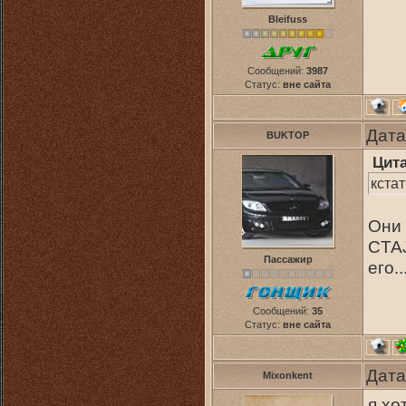
Bleifuss
Сообщений:
3987
Статус:
вне сайта
Дата
BUKTOP
Цит
кста
Они 
CTAJ
Пассажир
его..
Сообщений:
35
Статус:
вне сайта
Дата
Mixonkent
я хо