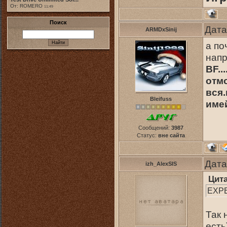
От: ROMERO
11:49
Поиск
Дата
ARMDxSinij
а по
напр
BF..
отмо
вся.
Bleifuss
имей
Сообщений:
3987
Статус:
вне сайта
Дата
izh_AlexSIS
Цит
EXP
Так 
есть