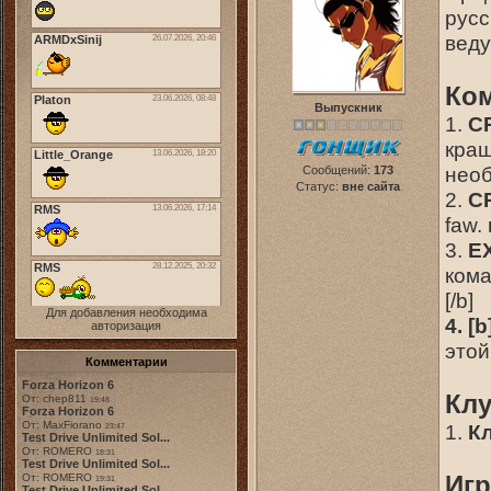
русс
веду
Ко
Выпускник
1.
C
краш
нео
Сообщений:
173
Статус:
вне сайта
2.
C
faw.
3.
E
кома
[/b]
Для добавления необходима
4. [
авторизация
этой
Комментарии
Forza Horizon 6
Кл
От: chep811
19:48
Forza Horizon 6
От: MaxFiorano
1.
К
23:47
Test Drive Unlimited Sol...
От: ROMERO
18:31
Test Drive Unlimited Sol...
Игр
От: ROMERO
19:31
Test Drive Unlimited Sol...