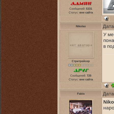
Сообщений:
5331
Статус:
вне сайта
Дата
Nikolas
У ме
пона
в по
Стритрейсер
Сообщений:
725
Статус:
вне сайта
Дата
Fabio
Niko
наро