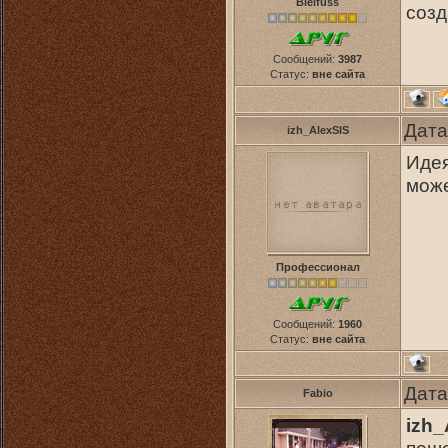
Bleifuss
созд
Сообщений:
3987
Статус:
вне сайта
Дата
izh_AlexSIS
Идея
може
Профессионал
Сообщений:
1960
Статус:
вне сайта
Дата
Fabio
izh_