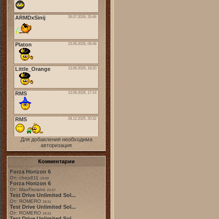
Для добавления необходима
авторизация
Комментарии
Forza Horizon 6
От: chep811
19:48
Forza Horizon 6
От: MaxFiorano
23:47
Test Drive Unlimited Sol...
От: ROMERO
18:31
Test Drive Unlimited Sol...
От: ROMERO
19:31
Test Drive Unlimited Sol...