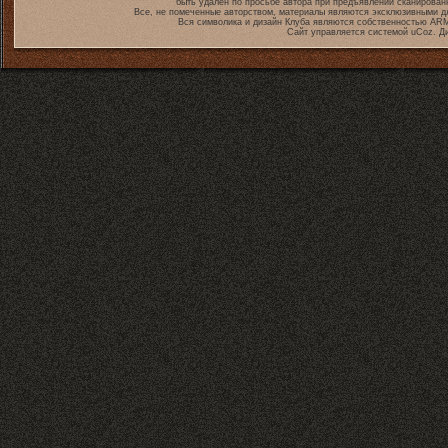
быть удален по просьбе автора при предъявлении сканирован
Все, не помеченные авторством, материалы являются эксклюзивными дл
Вся символика и дизайн Клуба являются собственностью
ARM
Сайт управляется системой
uCoz
. Д