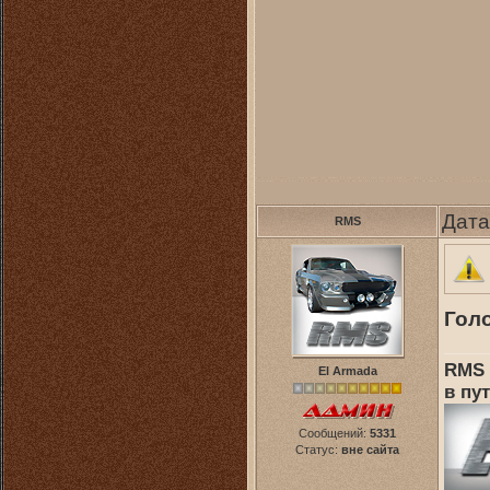
Дата
RMS
Голо
RMS 
El Armada
в пут
Сообщений:
5331
Статус:
вне сайта