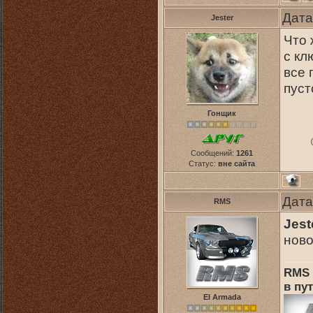
Дата
Jester
Что 
с кл
все 
пуст
Гонщик
Сообщений:
1261
Статус:
вне сайта
Дата
RMS
Jest
ново
RMS 
в пут
El Armada