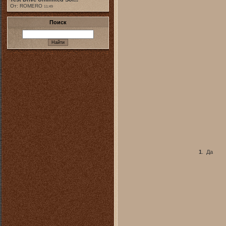
От: ROMERO
11:49
Поиск
1
.
Да