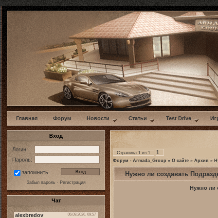
w
Главная
Форум
Новости
Статьи
Test Drive
Иг
Вход
Логин:
1
Страница
1
из
1
Пароль:
Форум - Armada_Group
»
О сайте
»
Архив
»
Н
запомнить
Нужно ли создавать Подразде
Забыл пароль
·
Регистрация
Нужно ли 
Чат