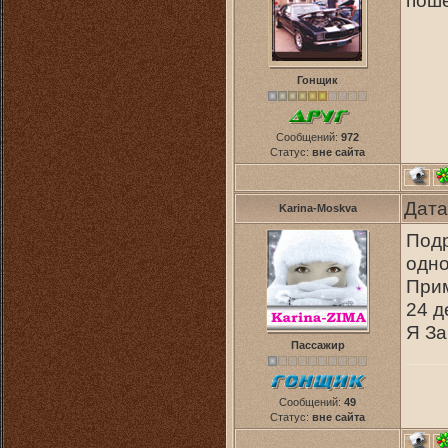
поше
Гонщик
Сообщений:
972
Статус:
вне сайта
Дата
Karina-Moskva
Подр
одно
Прим
24 д
Я За
Пассажир
Сообщений:
49
Статус:
вне сайта