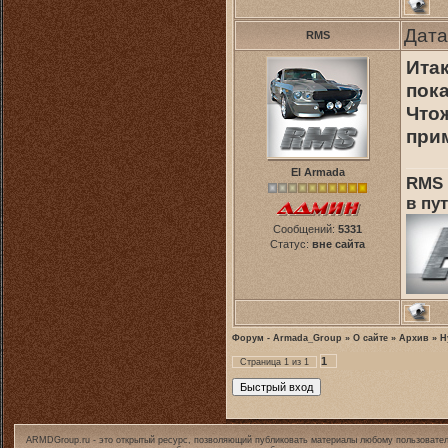
Дата
RMS
Итак
пока
Что
при
El Armada
RMS 
в пут
Сообщений:
5331
Статус:
вне сайта
Форум - Armada_Group
»
О сайте
»
Архив
»
Н
1
Страница
1
из
1
ARMDGroup.ru - это открытый ресурс, позволяющий публиковать материалы любому пользовател