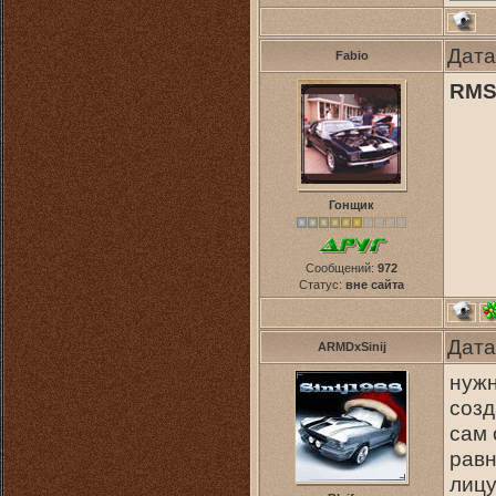
Дата
Fabio
RM
Гонщик
Сообщений:
972
Статус:
вне сайта
Дата
ARMDxSinij
нужн
созд
сам 
равн
лицу