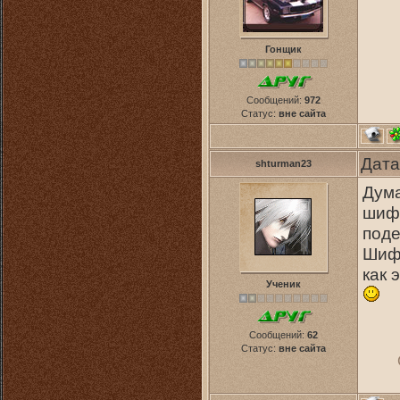
Гонщик
Сообщений:
972
Статус:
вне сайта
Дата
shturman23
Дума
шифт
поде
Шифт
как 
Ученик
Сообщений:
62
Статус:
вне сайта