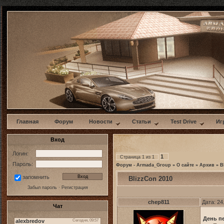
w
Главная
Форум
Новости
Статьи
Test Drive
Иг
Вход
Логин:
1
Страница
1
из
1
Пароль:
Форум - Armada_Group
»
О сайте
»
Архив
»
B
запомнить
BlizzCon 2010
Забыл пароль
·
Регистрация
chep811
Дата: 24
Чат
День п