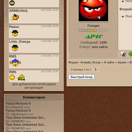
Пол
Второй
Пол
Гонщик
Сообщений:
1435
Статус:
вне сайта
Форум - Armada_Group
»
О сайте
»
Архив
»
B
1
Страница
1
из
1
Для добавления необходима
авторизация
Комментарии
Forza Horizon 6
От: chep811
19:48
Forza Horizon 6
От: MaxFiorano
23:47
Test Drive Unlimited Sol...
От: ROMERO
18:31
Test Drive Unlimited Sol...
От: ROMERO
19:31
Test Drive Unlimited Sol...