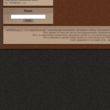
От: ROMERO
11:49
Поиск
ARMDGroup.ru - это открытый ресурс, позволяющий публиковать материалы любому пользовател
быть удален по просьбе автора при предъявлении сканирован
Все, не помеченные авторством, материалы являются эксклюзивными дл
Вся символика и дизайн Клуба являются собственностью
ARM
Сайт управляется системой
uCoz
. Д