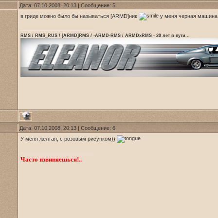
Дата: 07.10.2008, 20:13 | Сообщение:
5
в гриде можно было бы называться [ARMD]ник
у меня черная машина 
RMS / RMS_RUS / [ARMD]RMS / -ARMD-RMS / ARMDxRMS - 20 лет в пути...
Дата: 07.10.2008, 20:13 | Сообщение:
6
У меня желтая, с розовым рисунком))
Часто извиняешься!..