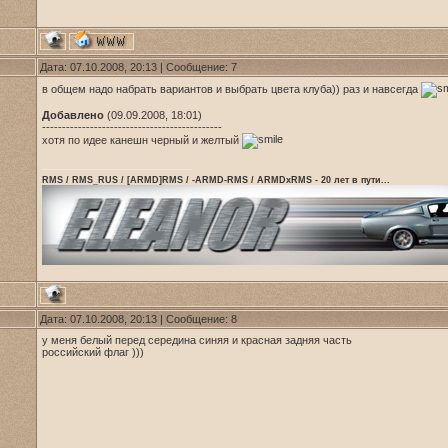
Дата: 07.10.2008, 20:13 | Сообщение:
7
в общем надо набрать вариантов и выбрать цвета клуба)) раз и навсегда
Добавлено
(09.09.2008, 18:01)
---------------------------------------------
хотя по идее канешн черный и желтый
RMS / RMS_RUS / [ARMD]RMS / -ARMD-RMS / ARMDxRMS - 20 лет в пути...
Дата: 07.10.2008, 20:13 | Сообщение:
8
у меня белый перед середина синяя и красная задняя часть
российский флаг )))