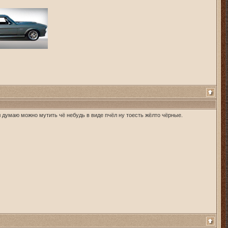
л думаю можно мутить чё небудь в виде пчёл ну тоесть жёлто чёрные.