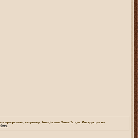
орые программы, например,
Tunngle
или
GameRanger
. Инструкции по
здесь