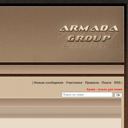
[
Новые сообщения
·
Участники
·
Правила
·
Поиск
·
RSS
]
Архив - только для чтения