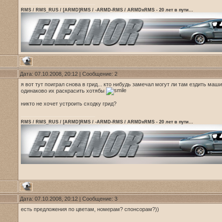
RMS / RMS_RUS / [ARMD]RMS / -ARMD-RMS / ARMDxRMS - 20 лет в пути...
Дата: 07.10.2008, 20:12 | Сообщение:
2
я вот тут поиграл снова в грид... кто нибудь замечал могут ли там ездить м
одинаково их раскрасить хотябы
никто не хочет устроить сходку грид?
RMS / RMS_RUS / [ARMD]RMS / -ARMD-RMS / ARMDxRMS - 20 лет в пути...
Дата: 07.10.2008, 20:12 | Сообщение:
3
есть предложения по цветам, номерам? спонсорам?))