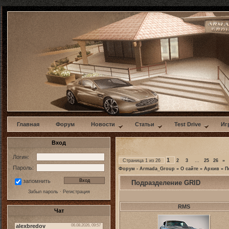
w
Главная
Форум
Новости
Статьи
Test Drive
Иг
Вход
Логин:
1
Страница
1
из
26
2
3
…
25
26
»
Пароль:
Форум - Armada_Group
»
О сайте
»
Архив
»
П
запомнить
Подразделение GRID
Забыл пароль
·
Регистрация
RMS
Чат