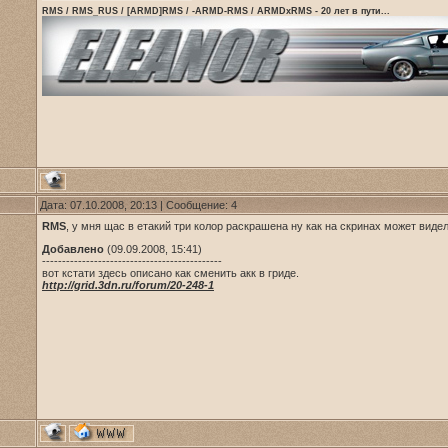
RMS / RMS_RUS / [ARMD]RMS / -ARMD-RMS / ARMDxRMS - 20 лет в пути...
Дата: 07.10.2008, 20:13 | Сообщение:
4
RMS
, у мня щас в етакий три колор раскрашена ну как на скринах может виде
Добавлено
(09.09.2008, 15:41)
---------------------------------------------
вот кстати здесь описано как сменить акк в гриде.
http://grid.3dn.ru/forum/20-248-1