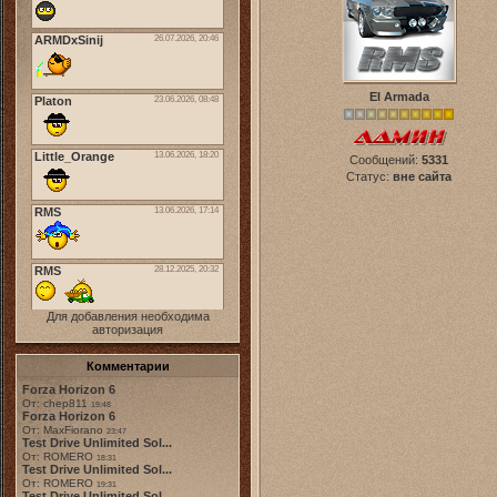
El Armada
Сообщений:
5331
Статус:
вне сайта
Для добавления необходима
авторизация
Комментарии
Forza Horizon 6
От: chep811
19:48
Forza Horizon 6
От: MaxFiorano
23:47
Test Drive Unlimited Sol...
От: ROMERO
18:31
Test Drive Unlimited Sol...
От: ROMERO
19:31
Test Drive Unlimited Sol...