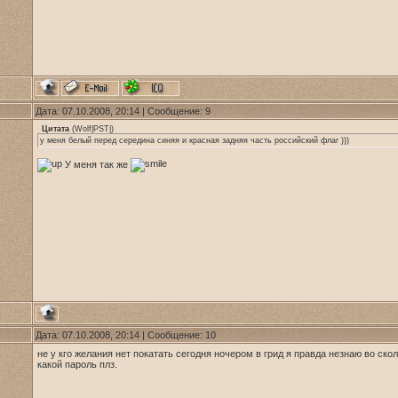
Дата: 07.10.2008, 20:14 | Сообщение:
9
Цитата
(
Wolf|PST|
)
у меня белый перед середина синяя и красная задняя часть российский флаг )))
У меня так же
Дата: 07.10.2008, 20:14 | Сообщение:
10
не у кго желания нет покатать сегодня ночером в грид я правда незнаю во скол
какой пароль плз.