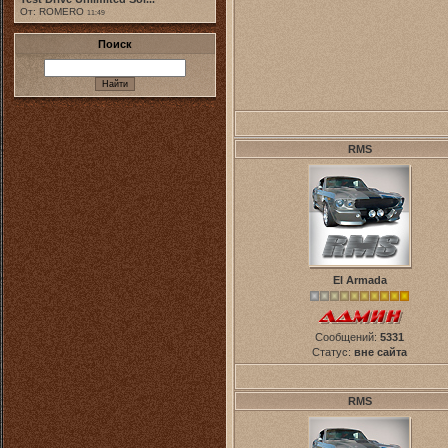
От: ROMERO
11:49
Поиск
RMS
El Armada
Сообщений:
5331
Статус:
вне сайта
RMS