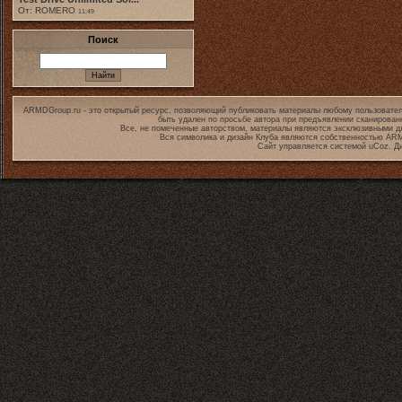
От: ROMERO
11:49
Поиск
ARMDGroup.ru - это открытый ресурс, позволяющий публиковать материалы любому пользовател
быть удален по просьбе автора при предъявлении сканирован
Все, не помеченные авторством, материалы являются эксклюзивными дл
Вся символика и дизайн Клуба являются собственностью
ARM
Сайт управляется системой
uCoz
. Д