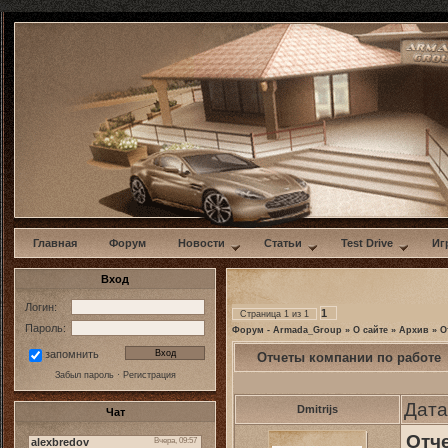
w
Главная
Форум
Новости
Статьи
Test Drive
Иг
Вход
Логин:
1
Страница
1
из
1
Пароль:
Форум - Armada_Group
»
О сайте
»
Архив
»
О
запомнить
Отчеты компании по работе
Забыл пароль
·
Регистрация
Дата
Dmitrijs
Чат
Отче