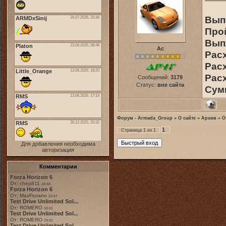
Выпо
Про
Выпл
Ас
Расх
Расх
Расх
Сообщений:
3179
Статус:
вне сайта
Сум
Форум - Armada_Group
»
О сайте
»
Архив
»
О
1
Страница
1
из
1
Для добавления необходима
авторизация
Комментарии
Forza Horizon 6
От: chep811
19:48
Forza Horizon 6
От: MaxFiorano
23:47
Test Drive Unlimited Sol...
От: ROMERO
18:31
Test Drive Unlimited Sol...
От: ROMERO
19:31
Test Drive Unlimited Sol...