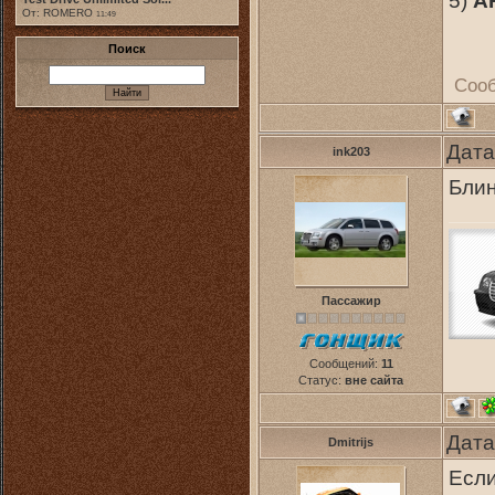
5)
A
От: ROMERO
11:49
Поиск
Соо
Дата
ink203
Блин
Пассажир
Сообщений:
11
Статус:
вне сайта
Дата
Dmitrijs
Если