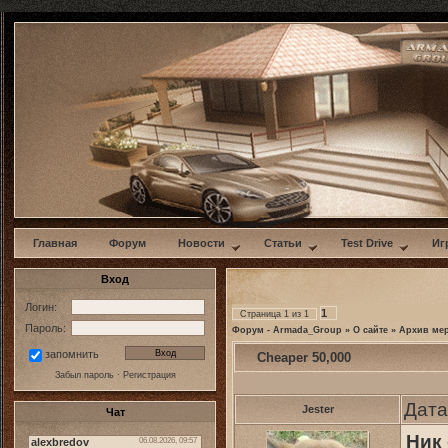
w
Главная
Форум
Новости
Статьи
Test Drive
Иг
Вход
Логин:
1
Страница
1
из
1
Пароль:
Форум - Armada_Group
»
О сайте
»
Архив ме
запомнить
Сheaper 50,000
Забыл пароль
·
Регистрация
Дата
Jester
Чат
Ник 