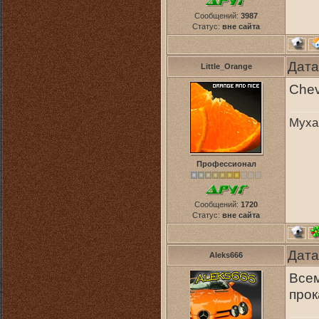
Сообщений:
3987
Статус:
вне сайта
Дата
Little_Orange
Chev
Муха
Профессионал
Сообщений:
1720
Статус:
вне сайта
Дата
Aleks666
Всем
прок