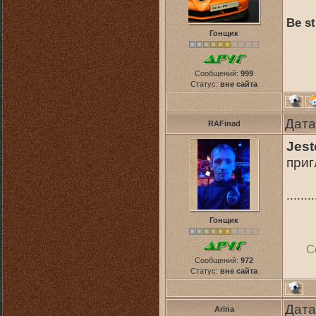
Be st
Гонщик
Сообщений:
999
Статус:
вне сайта
Дата
RAFinad
Jest
приг
........
Гонщик
С
Сообщений:
972
Статус:
вне сайта
Дата
Arina