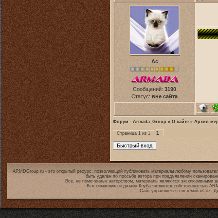
Ас
Сообщений:
3190
Статус:
вне сайта
Форум - Armada_Group
»
О сайте
»
Архив ме
1
Страница
1
из
1
ARMDGroup.ru - это открытый ресурс, позволяющий публиковать материалы любому пользовател
быть удален по просьбе автора при предъявлении сканирован
Все, не помеченные авторством, материалы являются эксклюзивными дл
Вся символика и дизайн Клуба являются собственностью
ARM
Сайт управляется системой
uCoz
. Д