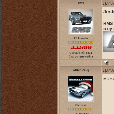
Дата
RMS
Jest
RMS 
в пут
El Armada
Сообщений:
5331
Статус:
вне сайта
Дата
ARMDxSinij
може
Bleifuss