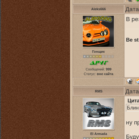
Дата
Aleks666
В ре
Be st
Гонщик
Сообщений:
999
Статус:
вне сайта
Дата
RMS
Цит
Блин
ну п
El Armada
Буду