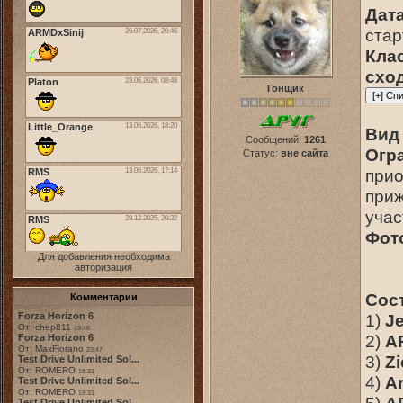
Дата
стар
Кла
сход
Гонщик
Вид 
Сообщений:
1261
Огр
Статус:
вне сайта
прио
приж
учас
Фот
Для добавления необходима
авторизация
Сос
Комментарии
Forza Horizon 6
1)
J
От: chep811
19:48
2)
A
Forza Horizon 6
От: MaxFiorano
23:47
3)
Zi
Test Drive Unlimited Sol...
От: ROMERO
18:31
4)
Ar
Test Drive Unlimited Sol...
От: ROMERO
19:31
Test Drive Unlimited Sol...