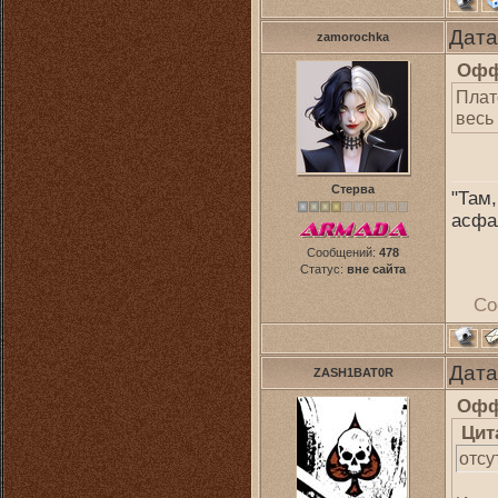
Дата
zamorochka
Офф
Плат
весь
Стерва
"Там,
асфа
Сообщений:
478
Статус:
вне сайта
Со
Дата
ZASH1BAT0R
Офф
Цит
отсу