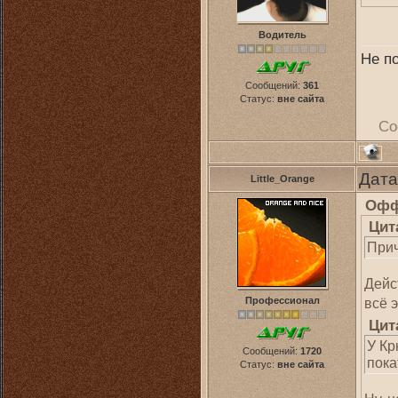
Водитель
Не по
Сообщений:
361
Статус:
вне сайта
Со
Дата
Little_Orange
Офф
Цит
Прич
Дейс
Профессионал
всё 
Цит
У Кр
Сообщений:
1720
пока
Статус:
вне сайта