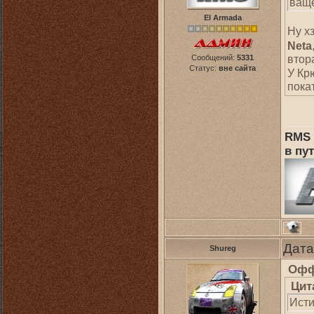
ваще
El Armada
Ну х
Neta
втор
Сообщений:
5331
Статус:
вне сайта
У Кр
пока
RMS 
в пут
Дата
Shureg
Офф
Цит
Исти