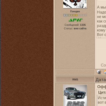
А мы
Надо
Гонщик
не м
как 
разд
Сообщений:
1335
Статус:
вне сайта
кому
Вот 
Цит
Даже
долг
"Над
имен
Со
на 4
Дата
RMS
Офф
Цит
Исти
вот 