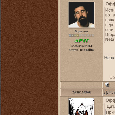
Офф
Исти
вот 
ваще
перв
сети
Водитель
Втор
Neta
Сообщений:
361
Статус:
вне сайта
Не по
Со
Дата
ZASH1BAT0R
Офф
Цит
Прич