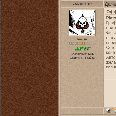
Дата
ZASH1BAT0R
Офф
Plat
Граф
подт
Физи
в пл
Гонщик
своди
Сете
коне
Сообщений:
1335
Авто
Статус:
вне сайта
жела
коли
(мик
ныне
Цит
Скаж
Скаж
Да, 
прису