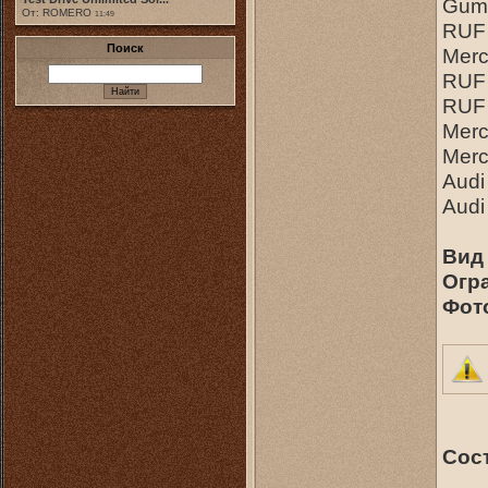
Gump
От: ROMERO
11:49
RUF
Поиск
Merc
RUF
RUF
Mer
Merc
Audi
Audi
Вид 
Огр
Фот
Сос