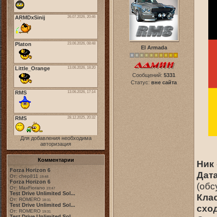
El Armada
Сообщений:
5331
Статус:
вне сайта
Для добавления необходима
авторизация
Комментарии
Ник 
Forza Horizon 6
Дата
От: chep811
19:48
Forza Horizon 6
(обс
От: MaxFiorano
23:47
Test Drive Unlimited Sol...
Кла
От: ROMERO
18:31
Test Drive Unlimited Sol...
сход
От: ROMERO
19:31
Test Drive Unlimited Sol...