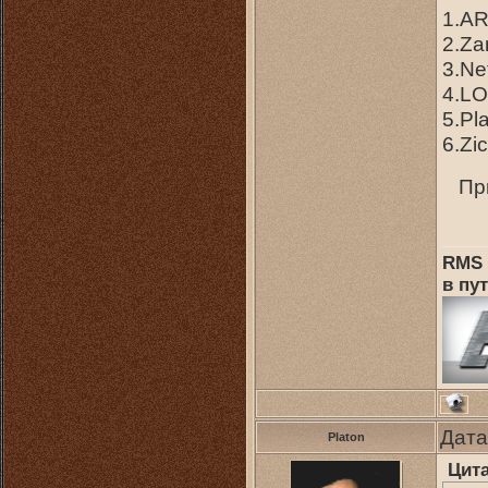
1.AR
2.Za
3.Ne
4.LO
5.Pl
6.Zi
Пр
RMS 
в пут
Дата
Platon
Цит