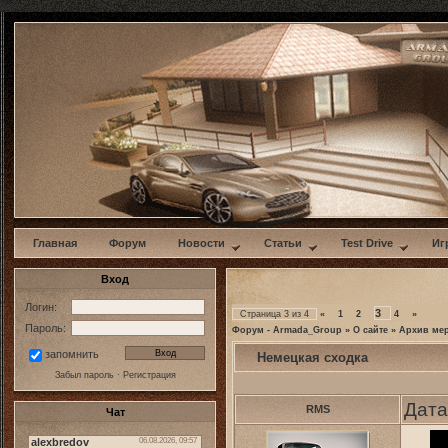
w
Главная
Форум
Новости
Статьи
Test Drive
Иг
Вход
Логин:
3
Страница
3
из
4
«
1
2
4
»
Пароль:
Форум - Armada_Group
»
О сайте
»
Архив ме
запомнить
Немецкая сходка
Забыл пароль
·
Регистрация
Дата
RMS
Чат