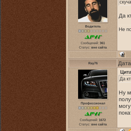
скуч
Да к
Водитель
Не по
Сообщений:
361
Статус:
вне сайта
Дата
Ray76
Цит
Да кт
Ну м
полу
Профессионал
могу
пока
Сообщений:
1672
Статус:
вне сайта