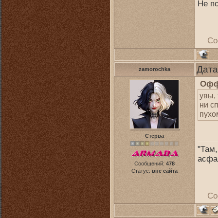
Не по
Со
Дата
zamorochka
Офф
увы, 
ни с
пухом
Стерва
"Там,
асфа
Сообщений:
478
Статус:
вне сайта
Со