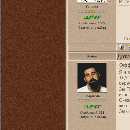
Исти
Гонщик
Сообщений:
1335
Статус:
вне сайта
Со
Дата
Platon
Офф
Я что
ТДУ1
серв
Зы П
игре
Водитель
Скаж
же н
Зыы 
Сообщений:
361
Статус:
вне сайта