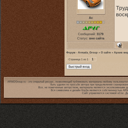
Труд
воск
Ас
Сообщений:
3179
Статус:
вне сайта
Форум - Armada_Group
»
О сайте
»
Архив ме
1
Страница
1
из
1
ARMDGroup.ru - это открытый ресурс, позволяющий публиковать материалы любому пользовател
быть удален по просьбе автора при предъявлении сканирован
Все, не помеченные авторством, материалы являются эксклюзивными дл
Вся символика и дизайн Клуба являются собственностью
ARM
Сайт управляется системой
uCoz
. Д