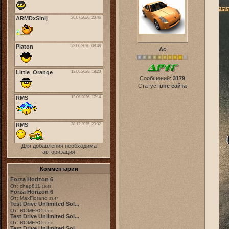
Ас
Сообщений:
3179
Статус:
вне сайта
Для добавления необходима
авторизация
Комментарии
Forza Horizon 6
От: chep811
19:48
Forza Horizon 6
От: MaxFiorano
23:47
Test Drive Unlimited Sol...
От: ROMERO
18:31
Test Drive Unlimited Sol...
От: ROMERO
19:31
Test Drive Unlimited Sol...