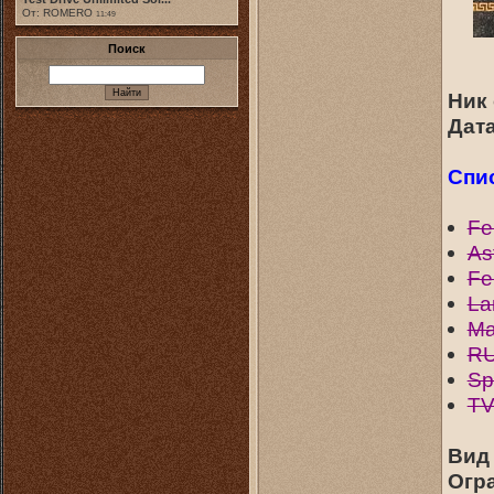
От: ROMERO
11:49
Поиск
Ник 
Дата
Спи
Fer
As
Fe
La
Ma
R
Sp
TV
Вид 
Огр