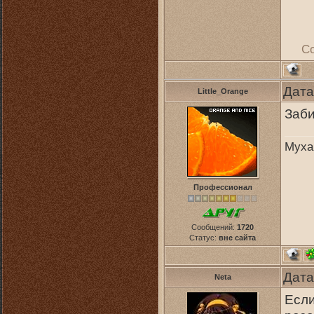
С
Дата
Little_Orange
Заби
Муха
Профессионал
Сообщений:
1720
Статус:
вне сайта
Дата
Neta
Если