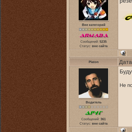
резе
Вне категорий
Сообщений:
5235
Статус:
вне сайта
Дата
Platon
Буду
Не по
Водитель
Сообщений:
361
Статус:
вне сайта