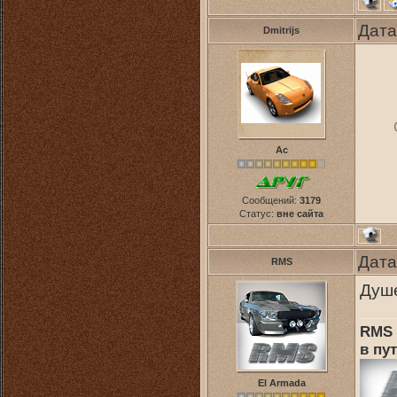
Дата
Dmitrijs
Ас
Сообщений:
3179
Статус:
вне сайта
Дата
RMS
Душ
RMS 
в пут
El Armada