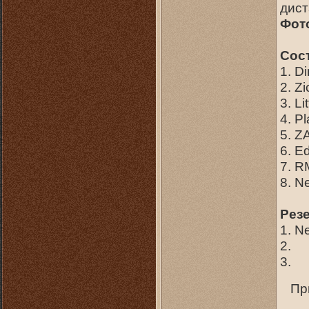
дист
Фот
Сос
1. D
2. Z
3. L
4. P
5. Z
6. E
7. R
8. N
Рез
1. N
2.
3.
Пр