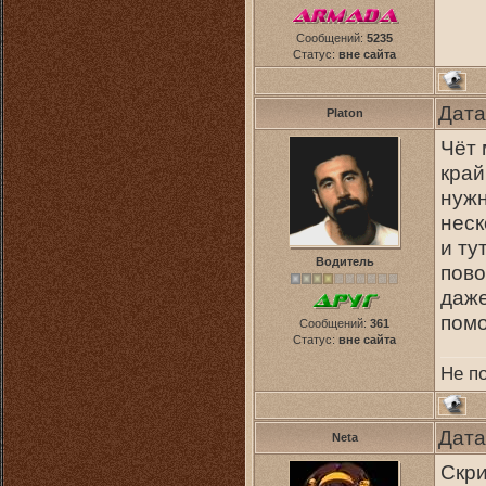
Сообщений:
5235
Статус:
вне сайта
Дата
Platon
Чёт 
край
нужн
неск
и ту
Водитель
пово
даже
помо
Сообщений:
361
Статус:
вне сайта
Не по
Дата
Neta
Скри