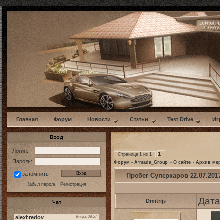
w
Главная
Форум
Новости
Статьи
Test Drive
Иг
Вход
Логин:
1
Страница
1
из
1
Пароль:
Форум - Armada_Group
»
О сайте
»
Архив ме
запомнить
Пробег Суперкаров 22.07.201
Забыл пароль
·
Регистрация
Дата
Dmitrijs
Чат