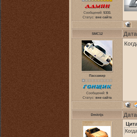
Сообщений:
5331
Статус:
вне сайта
Дата
SMC12
Когд
Пассажир
Сообщений:
9
Статус:
вне сайта
Дата
Dmitrijs
Цит
Когд