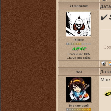
Дата
ZASH1BAT0R
✔️
Гонщик
Соо
Сообщений:
1335
Статус:
вне сайта
Дата
Neta
Мне 
Вне категорий