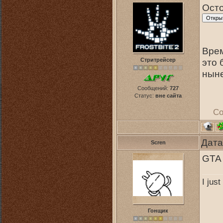
Осто
Врем
Стритрейсер
это 
ныне
Сообщений:
727
Статус:
вне сайта
Со
Дата
Scren
GTA 
I jus
Гонщик