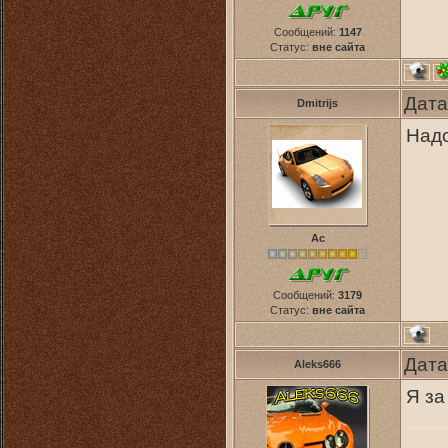
Сообщений:
1147
Статус:
вне сайта
Дата
Dmitrijs
Надо
Ас
Сообщений:
3179
Статус:
вне сайта
Дата
Aleks666
Я за 