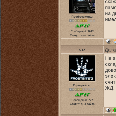
скаж
памя
на д
Профессионал
име
Сообщений:
1672
Статус:
вне сайта
Дата
GTX
Не s
скла
дово
элек
счит
Стритрейсер
ЖД, 
Сообщений:
727
Статус:
вне сайта