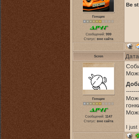
Be st
Гонщик
Сообщений:
999
Статус:
вне сайта
Дата
Scren
Соби
Мож
Доб
-------
Може
Гонщик
гонк
Можн
Сообщений:
1147
Статус:
вне сайта
I jus