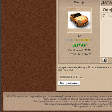
Дата
Dmitrijs
Офф
Я вз
Ас
Сообщений:
3179
Статус:
вне сайта
Форум - Armada_Group
»
Игры
»
Консоли и и
кого что есть)
1
Страница
1
из
1
ARMDGroup.ru - это открытый ресурс, позволяющий публиковать материалы любому пользовател
быть удален по просьбе автора при предъявлении сканирован
Все, не помеченные авторством, материалы являются эксклюзивными дл
Вся символика и дизайн Клуба являются собственностью
ARM
Сайт управляется системой
uCoz
. Д