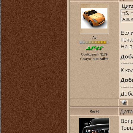
Цит
гт5, 
ваши
Если
Ас
печа
На п
Сообщений:
3179
Доб
Статус:
вне сайта
-------
К ко
Доб
-------
Доб
Дата
Ray76
Вопр
Това