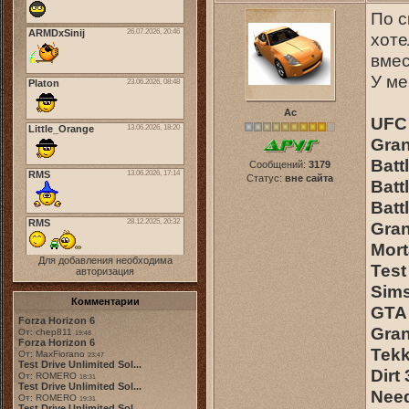
По с
хоте
вмес
У ме
Ас
UFC
Gran
Batt
Сообщений:
3179
Статус:
вне сайта
Battl
Batt
Gran
Mort
Для добавления необходима
Test
авторизация
Sims
Комментарии
GTA
Forza Horizon 6
Gran
От: chep811
19:48
Forza Horizon 6
Tekk
От: MaxFiorano
23:47
Test Drive Unlimited Sol...
Dirt 
От: ROMERO
18:31
Test Drive Unlimited Sol...
Need
От: ROMERO
19:31
Test Drive Unlimited Sol...