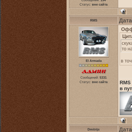
Сообщений:
154
Статус:
вне сайта
Дата
RMS
Офф
Цит
скук
то н
в то
El Armada
Сообщений:
5331
RMS 
Статус:
вне сайта
в пут
Дата
Dmitrijs