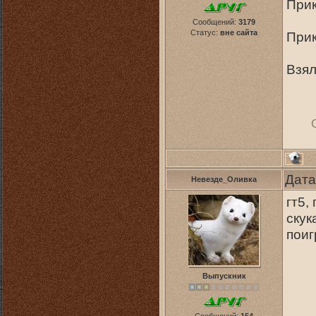
Прик
Сообщений:
3179
Статус:
вне сайта
Прик
Взял
Дата
Невезде_Оливка
гт5,
скук
поиг
Выпускник