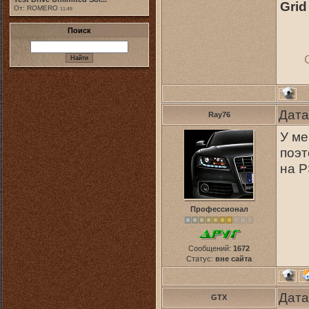
Grid
От: ROMERO
11:49
Поиск
Дата
Ray76
У ме
поэт
на 
Профессионал
Сообщений:
1672
Статус:
вне сайта
Дата
GTX