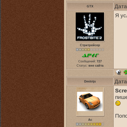
Дата
GTX
Я ус
Стритрейсер
Сообщений:
727
Статус:
вне сайта
Дата
Dmitrijs
Scr
пише
Попо
Ас