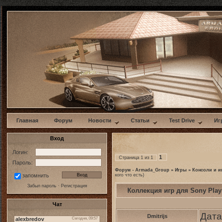
w
Главная
Форум
Новости
Статьи
Test Drive
Иг
Вход
Логин:
1
Страница
1
из
1
Пароль:
Форум - Armada_Group
»
Игры
»
Консоли и и
кого что есть)
запомнить
Забыл пароль
·
Регистрация
Коллекция игр для Sony PlayS
Чат
Дата
Dmitrijs