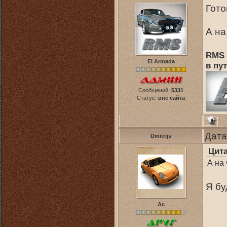
Гот
А на
RMS 
El Armada
в пут
Сообщений:
5331
Статус:
вне сайта
Дата
Dmitrijs
Цит
А на
Я бу
Ас