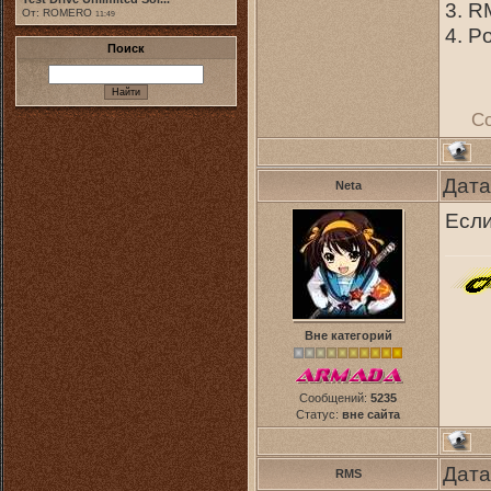
3. 
От: ROMERO
11:49
4. Po
Поиск
С
Дата
Neta
Если
Вне категорий
Сообщений:
5235
Статус:
вне сайта
Дата
RMS