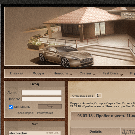
w
Главная
Форум
Новости
Статьи
Test Drive
Иг
Вход
Логин:
1
Страница
1
из
1
Пароль:
Форум - Armada_Group
»
Серия Test Drive
»
T
03.03.18 - Пробег в честь 11-летия игры Test D
запомнить
Забыл пароль
·
Регистрация
03.03.18 - Пробег в честь 11-л
Чат
Дата
Dmitrijs