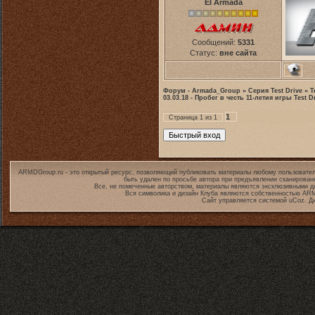
El Armada
Сообщений:
5331
Статус:
вне сайта
Форум - Armada_Group
»
Серия Test Drive
»
T
03.03.18 - Пробег в честь 11-летия игры Test D
1
Страница
1
из
1
ARMDGroup.ru - это открытый ресурс, позволяющий публиковать материалы любому пользовател
быть удален по просьбе автора при предъявлении сканирован
Все, не помеченные авторством, материалы являются эксклюзивными дл
Вся символика и дизайн Клуба являются собственностью
ARM
Сайт управляется системой
uCoz
. Д