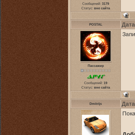
Сообщений:
3179
Статус:
вне сайта
Дата
POSTAL
Зап
Пассажир
Сообщений:
19
Статус:
вне сайта
Дата
Dmitrijs
Пока
Доб