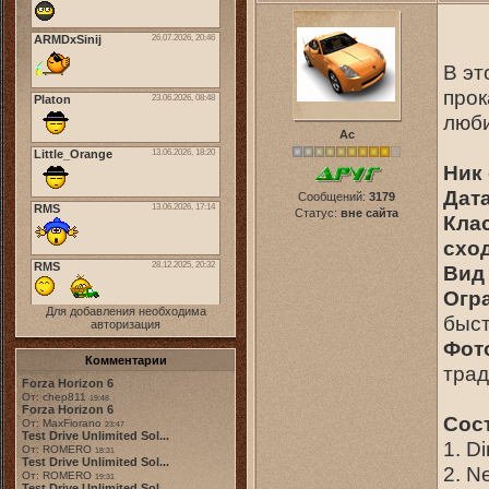
В эт
прок
люби
Ас
Ник 
Дата
Сообщений:
3179
Статус:
вне сайта
Кла
сход
Вид 
Огр
Для добавления необходима
быст
авторизация
Фото
Комментарии
трад
Forza Horizon 6
От: chep811
19:48
Forza Horizon 6
Сос
От: MaxFiorano
23:47
Test Drive Unlimited Sol...
1. D
От: ROMERO
18:31
Test Drive Unlimited Sol...
2. N
От: ROMERO
19:31
Test Drive Unlimited Sol...