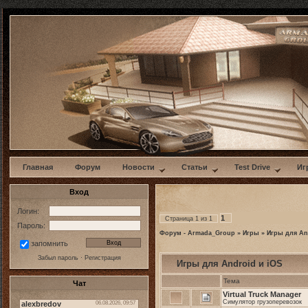
w
Главная
Форум
Новости
Статьи
Test Drive
Иг
Вход
Логин:
1
Страница
1
из
1
Пароль:
Форум - Armada_Group
»
Игры
»
Игры для An
запомнить
Забыл пароль
·
Регистрация
Игры для Android и iOS
Тема
Чат
Virtual Truck Manager
Симулятор грузоперевозок