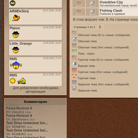
Overdrive City
Автомобильный город твоей
Fishing Clash
Рыбалка в кармане
В этом форуме тем:
3
. На странице пока
1
Страница
1
из
1
Обычная тема (Есть новые сообщения)
Обычная тема
Обычная тема (Нет новых сообщений)
Тема - опрос
Горячая тема (Есть новые сообщения)
Важная тема
Горячая тема (Нет новых сообщений)
Горячая тема
Закрытая тема (Нет новых сообщений)
Для добавления необходима
Закрытая тема
авторизация
Комментарии
Forza Horizon 6
От: chep811
19:48
Forza Horizon 6
От: MaxFiorano
23:47
Test Drive Unlimited Sol...
От: ROMERO
18:31
Test Drive Unlimited Sol...
От: ROMERO
19:31
Test Drive Unlimited Sol...