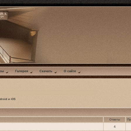
ры
Галерея
Скачать
О сайте
droid и iOS
Ответы
Пр
4