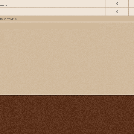
0
 мечти
0
зано тем:
3
.