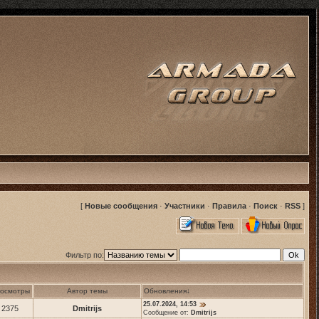
[
Новые сообщения
·
Участники
·
Правила
·
Поиск
·
RSS
]
Фильтр по:
осмотры
Автор темы
Обновления
↓
25.07.2024, 14:53
2375
Dmitrijs
Сообщение от:
Dmitrijs