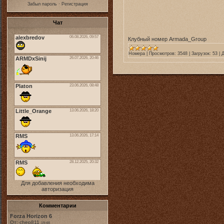
Забыл пароль
·
Регистрация
Чат
Клубный номер Armada_Group
Номера
|
Просмотров:
3548
|
Загрузок:
53
|
Д
Для добавления необходима
авторизация
Комментарии
Forza Horizon 6
От: chep811
19:48