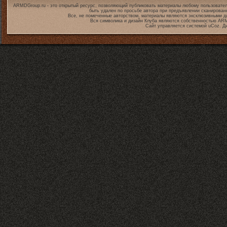
ARMDGroup.ru - это открытый ресурс, позволяющий публиковать материалы любому пользовател
быть удален по просьбе автора при предъявлении сканирован
Все, не помеченные авторством, материалы являются эксклюзивными дл
Вся символика и дизайн Клуба являются собственностью
ARM
Сайт управляется системой
uCoz
. Д