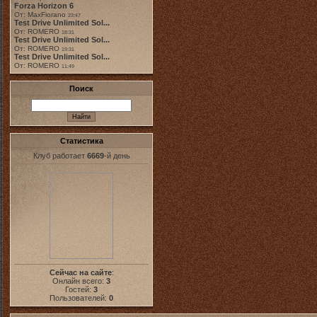
Forza Horizon 6
От: MaxFiorano
23:47
Test Drive Unlimited Sol...
От: ROMERO
18:31
Test Drive Unlimited Sol...
От: ROMERO
19:31
Test Drive Unlimited Sol...
От: ROMERO
11:49
Поиск
Статистика
Клуб работает
6669
-й день
Сейчас на сайте
:
Онлайн всего:
3
Гостей:
3
Пользователей:
0