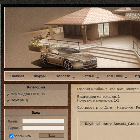
w
Главная
Форум
Новости
Статьи
Test Drive
Иг
Категории
Главная
»
Файлы
»
Test Drive Unlimited 
Файлы для TDU1
[10]
В категории материалов
:
1
Номера
Показано материалов
:
1-1
[1]
Сортировать по
:
Дате
·
Названию
·
Ре
Вход
Логин:
Клубный номер Armada_Group
Пароль:
запомнить