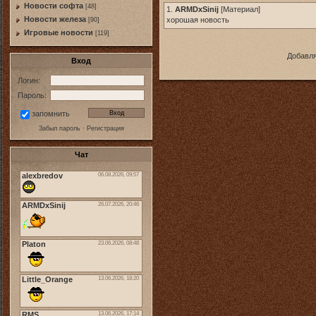
Новости софта
[48]
1.
ARMDxSinij
[
Материал
]
Новоcти железа
хорошая новость
[90]
Игровые новости
[119]
Добавля
Вход
Логин:
Пароль:
запомнить
Забыл пароль
·
Регистрация
Чат