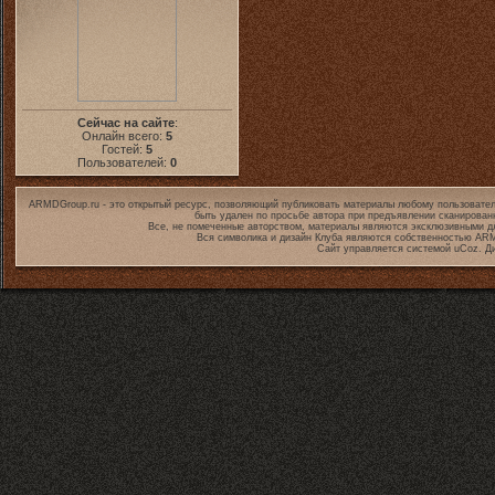
Сейчас на сайте
:
Онлайн всего:
5
Гостей:
5
Пользователей:
0
ARMDGroup.ru - это открытый ресурс, позволяющий публиковать материалы любому пользовател
быть удален по просьбе автора при предъявлении сканирован
Все, не помеченные авторством, материалы являются эксклюзивными дл
Вся символика и дизайн Клуба являются собственностью
ARM
Сайт управляется системой
uCoz
. Д