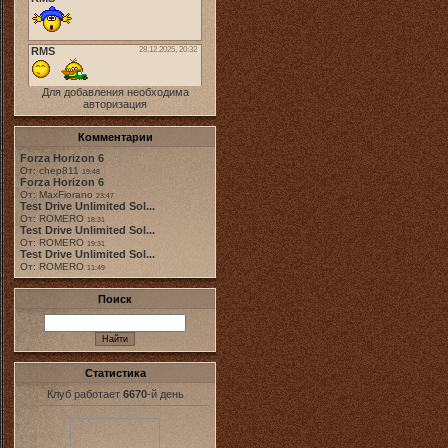
Для добавления необходима
авторизация
Комментарии
Forza Horizon 6
От: chep811
19:48
Forza Horizon 6
От: MaxFiorano
23:47
Test Drive Unlimited Sol...
От: ROMERO
18:31
Test Drive Unlimited Sol...
От: ROMERO
19:31
Test Drive Unlimited Sol...
От: ROMERO
11:49
Поиск
Статистика
Клуб работает
6670
-й день