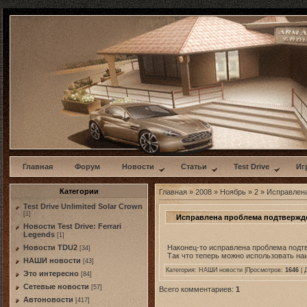
w
Главная
Форум
Новости
Статьи
Test Drive
Иг
Категории
Главная
»
2008
»
Ноябрь
»
2
» Исправлена
Test Drive Unlimited Solar Crown
[1]
Исправлена проблема подтвержде
Новости Test Drive: Ferrari
Legends
[1]
Наконец-то исправлена проблема подтв
Новости TDU2
[34]
Так что теперь можно использовать на
НАШИ новости
[43]
Категория:
НАШИ новости
|Просмотров:
1646
| 
Это интересно
[84]
Сетевые новости
[57]
Всего комментариев:
1
Автоновости
[417]