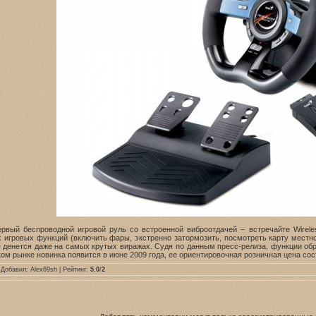
рвый беспроводной игровой руль со встроенной виброотдачей – встречайте Wirele
х игровых функций (включить фары, экстренно затормозить, посмотреть карту мест
не денется даже на самых крутых виражах. Судя по данным пресс-релиза, функции о
м рынке новинка появится в июне 2009 года, ее ориентировочная розничная цена сос
 Добавил:
Alex69sh
| Рейтинг:
5.0
/
2