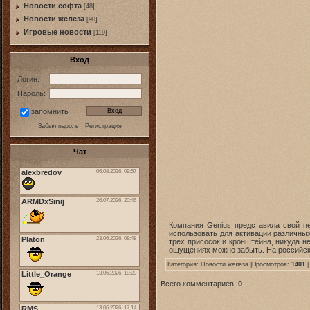
Новости софта
[48]
Новоcти железа
[90]
Игровые новости
[119]
Вход
Логин:
Пароль:
запомнить
Забыл пароль
·
Регистрация
Чат
Компания Genius представила свой пе
использовать для активации различны
трех присосок и кронштейна, никуда 
ощущениях можно забыть. На российско
Категория:
Новоcти железа
|Просмотров:
1401
|
Всего комментариев:
0