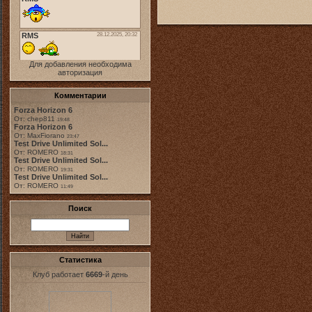
Для добавления необходима
авторизация
Комментарии
Forza Horizon 6
От: chep811
19:48
Forza Horizon 6
От: MaxFiorano
23:47
Test Drive Unlimited Sol...
От: ROMERO
18:31
Test Drive Unlimited Sol...
От: ROMERO
19:31
Test Drive Unlimited Sol...
От: ROMERO
11:49
Поиск
Статистика
Клуб работает
6669
-й день