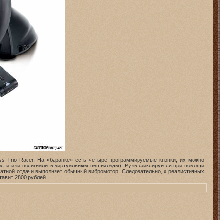
ss Trio Racer. На «баранке» есть четыре программируемые кнопки, их можно
ности или посигналить виртуальным пешеходам). Руль фиксируется при помощи
братной отдачи выполняет обычный вибромотор. Следовательно, о реалистичных
тавит 2800 рублей.