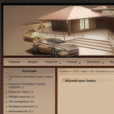
w
Главная
Форум
Новости
Статьи
Test Drive
Иг
Категории
Главная
»
2009
»
Май
»
28
» Игровой руль
Test Drive Unlimited Solar Crown
[1]
Игровой руль Genius
Новости Test Drive: Ferrari
Legends
[1]
Новости TDU2
[34]
НАШИ новости
[43]
Это интересно
[84]
Сетевые новости
[57]
Автоновости
[417]