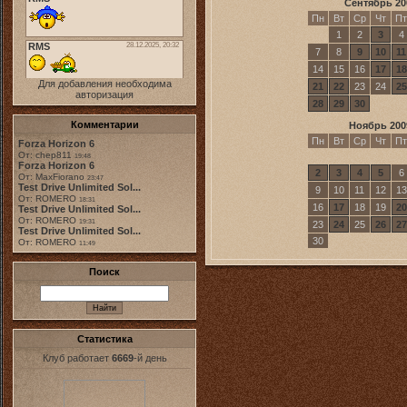
Сентябрь 20
Пн
Вт
Ср
Чт
Пт
1
2
3
4
7
8
9
10
11
14
15
16
17
18
Для добавления необходима
21
22
23
24
25
авторизация
28
29
30
Комментарии
Ноябрь 200
Пн
Вт
Ср
Чт
Пт
Forza Horizon 6
От: chep811
19:48
Forza Horizon 6
2
3
4
5
6
От: MaxFiorano
23:47
Test Drive Unlimited Sol...
9
10
11
12
13
От: ROMERO
18:31
16
17
18
19
20
Test Drive Unlimited Sol...
От: ROMERO
19:31
23
24
25
26
27
Test Drive Unlimited Sol...
30
От: ROMERO
11:49
Поиск
Статистика
Клуб работает
6669
-й день