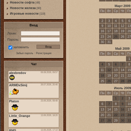
Новости софта
[48]
Март 2009
Новоcти железа
[90]
Пн
Вт
Ср
Чт
Пт
Игровые новости
[119]
2
3
4
5
6
Вход
9
10
11
12
13
16
17
18
19
20
Логин:
23
24
25
26
27
Пароль:
30
31
запомнить
Май 2009
Пн
Вт
Ср
Чт
Пт
Забыл пароль
·
Регистрация
1
Чат
4
5
6
7
8
11
12
13
14
15
18
19
20
21
22
25
26
27
28
29
Июль 2009
Пн
Вт
Ср
Чт
Пт
1
2
3
6
7
8
9
10
13
14
15
16
17
20
21
22
23
24
27
28
29
30
31