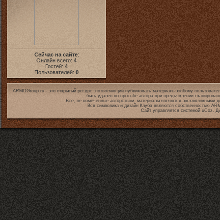
Сейчас на сайте
:
Онлайн всего:
4
Гостей:
4
Пользователей:
0
ARMDGroup.ru - это открытый ресурс, позволяющий публиковать материалы любому пользовател
быть удален по просьбе автора при предъявлении сканирован
Все, не помеченные авторством, материалы являются эксклюзивными дл
Вся символика и дизайн Клуба являются собственностью
ARM
Сайт управляется системой
uCoz
. Д