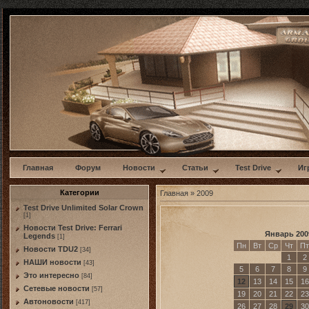
w
Главная
Форум
Новости
Статьи
Test Drive
Иг
Категории
Главная
»
2009
Test Drive Unlimited Solar Crown
[1]
Новости Test Drive: Ferrari
Январь 200
Legends
[1]
Пн
Вт
Ср
Чт
Пт
Новости TDU2
[34]
1
2
НАШИ новости
[43]
5
6
7
8
9
Это интересно
[84]
12
13
14
15
16
Сетевые новости
[57]
19
20
21
22
23
Автоновости
[417]
26
27
28
29
30