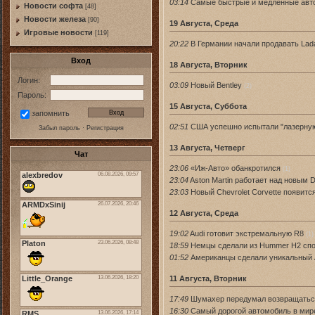
03:14
Самые быстрые и медленные авт
Новости софта
[48]
Новоcти железа
[90]
19 Августа, Среда
Игровые новости
[119]
20:22
В Германии начали продавать Lad
Вход
18 Августа, Вторник
Логин:
03:09
Новый Bentley
(2)
Пароль:
15 Августа, Суббота
запомнить
02:51
США успешно испытали "лазерную
Забыл пароль
·
Регистрация
13 Августа, Четверг
Чат
23:06
«Иж-Авто» обанкротился
(1)
23:04
Aston Martin работает над новым 
23:03
Новый Chevrolet Corvette появится
12 Августа, Среда
19:02
Audi готовит экстремальную R8
(1)
18:59
Немцы сделали из Hummer H2 спо
01:52
Американцы сделали уникальный A
11 Августа, Вторник
17:49
Шумахер передумал возвращатьс
16:30
Самый дорогой автомобиль в мире