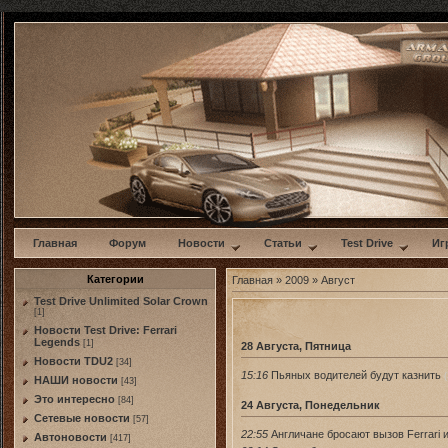
w
Главная
Форум
Новости
Статьи
Test Drive
Иг
Категории
Главная
»
2009
»
Август
Test Drive Unlimited Solar Crown
[1]
Новости Test Drive: Ferrari
Legends
[1]
28 Августа, Пятница
Новости TDU2
[34]
15:16
Пьяных водителей будут казнить
(
НАШИ новости
[43]
Это интересно
[84]
24 Августа, Понедельник
Сетевые новости
[57]
22:55
Англичане бросают вызов Ferrari и
Автоновости
[417]