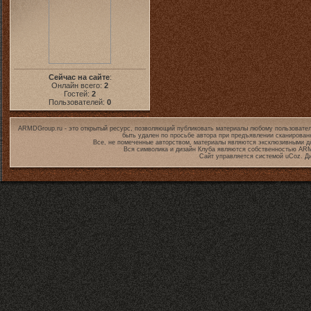
Сейчас на сайте
:
Онлайн всего:
2
Гостей:
2
Пользователей:
0
ARMDGroup.ru - это открытый ресурс, позволяющий публиковать материалы любому пользовател
быть удален по просьбе автора при предъявлении сканирован
Все, не помеченные авторством, материалы являются эксклюзивными дл
Вся символика и дизайн Клуба являются собственностью
ARM
Сайт управляется системой
uCoz
. Д