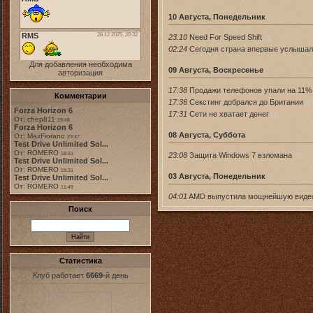
10 Августа, Понедельник
23:10
Need For Speed Shift
(5)
02:24
Сегодня страна впервые услышал
Для добавления необходима
09 Августа, Воскресенье
авторизация
17:38
Продажи телефонов упали на 11%
Комментарии
17:36
Секстинг добрался до Британии
(1)
Forza Horizon 6
17:31
Сети не хватает денег
(1)
От: chep811
19:48
Forza Horizon 6
08 Августа, Суббота
От: MaxFiorano
23:47
Test Drive Unlimited Sol...
От: ROMERO
23:08
Защита Windows 7 взломана
18:31
(7)
Test Drive Unlimited Sol...
От: ROMERO
19:31
03 Августа, Понедельник
Test Drive Unlimited Sol...
От: ROMERO
11:49
04:01
AMD выпустила мощнейшую виде
Поиск
Статистика
Клуб работает
6669
-й день