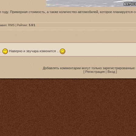
году. Примерная стоимость, а также количество автомобилей, которое планируется со
бавил:
RMS
| Рейтинг:
5.0
/
1
..
Наверно и звучара изменится ..
Добавлять комментарии могут только зарегистрированные 
[
Регистрация
|
Вход
]