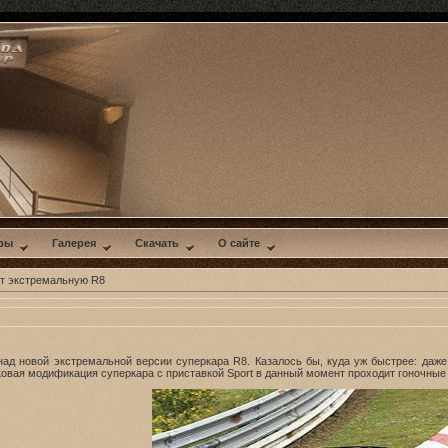
ры
Галерея
Скачать
О сайте
ит экстремальную R8
над новой экстремальной версии суперкара R8. Казалось бы, куда уж быстрее: даже
ековая модификация суперкара с приставкой Sport в данный момент проходит гоночные