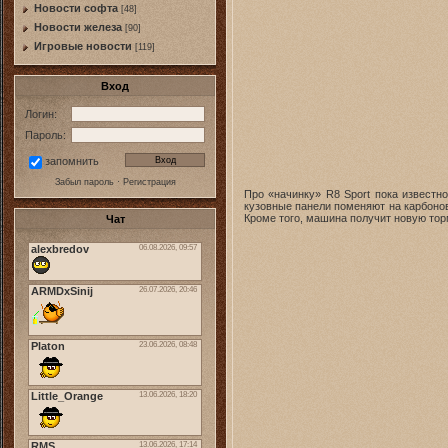
Новости софта
[48]
Новоcти железа
[90]
Игровые новости
[119]
Вход
Логин:
Пароль:
запомнить
Забыл пароль
·
Регистрация
Про «начинку» R8 Sport пока известн
кузовные панели поменяют на карбонов
Кроме того, машина получит новую тор
Чат