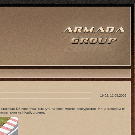
19:02, 12.08.2009
 стоковая R8 способна заткнуть за пояс многих конкурентов. Но инженерам из
 испытания на Нюрбургринге.