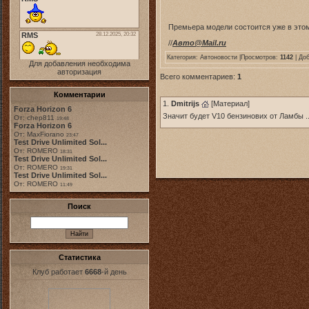
Премьера модели состоится уже в этом 
//
Авто@Mail.ru
Категория:
Автоновости
|Просмотров:
1142
| До
Для добавления необходима
авторизация
Всего комментариев:
1
Комментарии
1.
Dmitrijs
[
Материал
]
Forza Horizon 6
Значит будет V10 бензинових от Ламбы .
От: chep811
19:48
Forza Horizon 6
От: MaxFiorano
23:47
Test Drive Unlimited Sol...
От: ROMERO
18:31
Test Drive Unlimited Sol...
От: ROMERO
19:31
Test Drive Unlimited Sol...
От: ROMERO
11:49
Поиск
Статистика
Клуб работает
6668
-й день