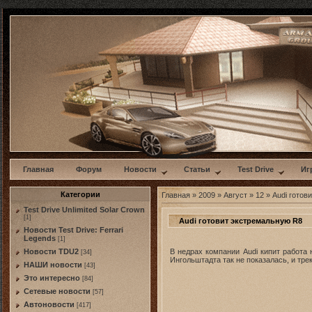
w
Главная
Форум
Новости
Статьи
Test Drive
Иг
Категории
Главная
»
2009
»
Август
»
12
» Audi готов
Test Drive Unlimited Solar Crown
[1]
Audi готовит экстремальную R8
Новости Test Drive: Ferrari
Legends
[1]
В недрах компании Audi кипит работа 
Новости TDU2
[34]
Ингольштадта так не показалась, и тр
НАШИ новости
[43]
Это интересно
[84]
Сетевые новости
[57]
Автоновости
[417]