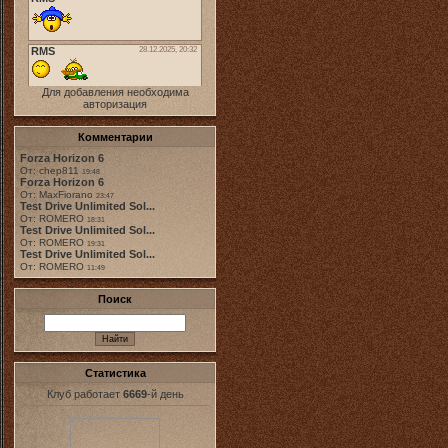
Для добавления необходима
авторизация
Комментарии
Forza Horizon 6
От: chep811
19:48
Forza Horizon 6
От: MaxFiorano
23:47
Test Drive Unlimited Sol...
От: ROMERO
18:31
Test Drive Unlimited Sol...
От: ROMERO
19:31
Test Drive Unlimited Sol...
От: ROMERO
11:49
Поиск
Статистика
Клуб работает
6669
-й день