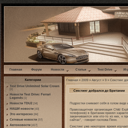
w
Главная
Форум
Новости
Статьи
Test Drive
Иг
Категории
Главная
»
2009
»
Август
»
9
» Секстинг до
Test Drive Unlimited Solar Crown
[1]
Секстинг добрался до Британии
Новости Test Drive: Ferrari
Legends
[1]
Подростки снимают себя в голом виде 
Новости TDU2
[34]
НАШИ новости
[43]
Правозащитная организация Child Exp
телефонов) в Британии принял характ
Это интересно
[84]
заканчиваются или кто-то из них, к 
Сетевые новости
сайтах", - говорит госпожа Пенн.
[57]
Автоновости
[417]
Cекстинг уже некоторое время изучае