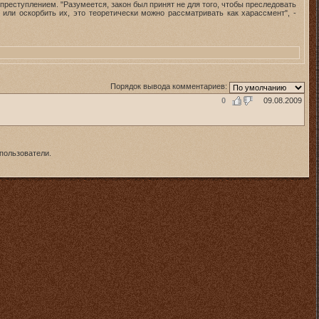
реступлением. "Разумеется, закон был принят не для того, чтобы преследовать
или оскорбить их, это теоретически можно рассматривать как харассмент", -
Порядок вывода комментариев:
0
09.08.2009
пользователи.