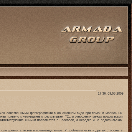
17:36, 09.08.2009
нг (обмен собственными фотографиями в обнаженном виде при помощи мобильных
связи привело к неожиданным результатам. "Если отношения между подростками
соответствующие снимки появляются в Facebook, а нередко и на педофильских
поля зрения властей и правозащитников. У проблемы есть и другая сторона: в