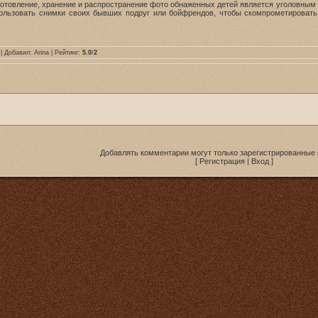
готовление, хранение и распространение фото обнаженных детей является уголовным п
ользовать снимки своих бывших подруг или бойфрендов, чтобы скомпрометировать 
| Добавил:
Arina
| Рейтинг:
5.0
/
2
Добавлять комментарии могут только зарегистрированные 
[
Регистрация
|
Вход
]