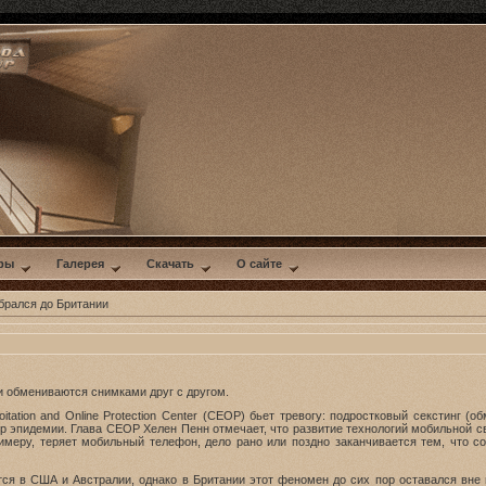
ры
Галерея
Скачать
О сайте
брался до Британии
и обмениваются снимками друг с другом.
loitation and Online Protection Center (CEOP) бьет тревогу: подростковый сексти
ер эпидемии. Глава CEOP Хелен Пенн отмечает, что развитие технологий мобильной 
примеру, теряет мобильный телефон, дело рано или поздно заканчивается тем, что 
тся в США и Австралии, однако в Британии этот феномен до сих пор оставался вне 