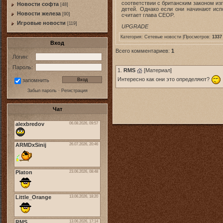
соответствии с британским законом из
Новости софта
[48]
детей. Однако если они начинают исп
Новоcти железа
[90]
считает глава CEOP.
Игровые новости
[119]
UPGRADE
Категория:
Сетевые новости
|Просмотров:
1337
Вход
Всего комментариев:
1
Логин:
Пароль:
1.
RMS
[
Материал
]
Интересно как они это определяют?
запомнить
Забыл пароль
·
Регистрация
Чат