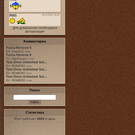
Для добавления необходима
авторизация
Комментарии
Forza Horizon 6
От: chep811
19:48
Forza Horizon 6
От: MaxFiorano
23:47
Test Drive Unlimited Sol...
От: ROMERO
18:31
Test Drive Unlimited Sol...
От: ROMERO
19:31
Test Drive Unlimited Sol...
От: ROMERO
11:49
Поиск
Статистика
Клуб работает
6669
-й день