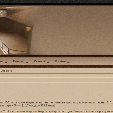
ры
Галерея
Скачать
О сайте
тает денег
ии IDC, во втором квартале затраты на интернет-рекламу продолжали падать. В С
а в мире - 5% (с $14,7 млрд до $13,9 млрд).
в США и в третьем квартале будут сокращать расходы. Возврат сегмента к росту ожид