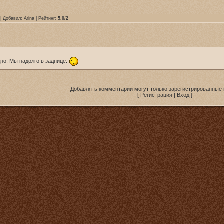
| Добавил:
Arina
| Рейтинг:
5.0
/
2
дно. Мы надолго в заднице.
Добавлять комментарии могут только зарегистрированные 
[
Регистрация
|
Вход
]