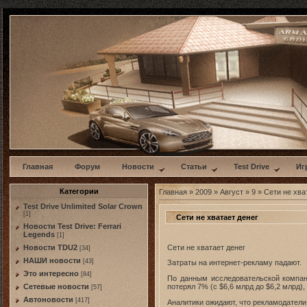
w
Главная
Форум
Новости
Статьи
Test Drive
Иг
Категории
Главная
»
2009
»
Август
»
9
» Сети не хва
Test Drive Unlimited Solar Crown
[1]
Сети не хватает денег
Новости Test Drive: Ferrari
Legends
[1]
Сети не хватает денег
Новости TDU2
[34]
НАШИ новости
[43]
Затраты на интернет-рекламу падают.
Это интересно
[84]
По данным исследовательской компан
потерял 7% (с $6,6 млрд до $6,2 млрд), 
Сетевые новости
[57]
Автоновости
[417]
Аналитики ожидают, что рекламодатели 