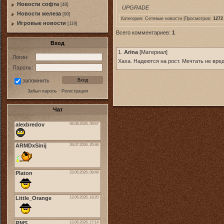
Новости софта
[48]
UPGRADE
Новоcти железа
[90]
Категория:
Сетевые новости
|Просмотров:
1272
Игровые новости
[119]
Всего комментариев:
1
Вход
1.
Arina
[
Материал
]
Логин:
Хаха. Надеются на рост. Мечтать не вре
Пароль:
запомнить
Забыл пароль
·
Регистрация
Чат