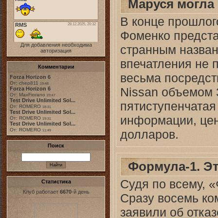
Маруся могла 
В конце прошлог
Фоменко предста
Для добавления необходима
странным назван
авторизация
впечатления не 
Комментарии
весьма посредст
Forza Horizon 6
От: chep811
19:48
Nissan объемом 3
Forza Horizon 6
От: MaxFiorano
23:47
Test Drive Unlimited Sol...
пятиступенчатая
От: ROMERO
18:31
Test Drive Unlimited Sol...
информации, цен
От: ROMERO
19:31
Test Drive Unlimited Sol...
От: ROMERO
долларов.
11:49
Поиск
Формула-1. Э
Судя по всему, 
Статистика
Клуб работает
6670
-й день
Сразу восемь ко
заявили об отказ