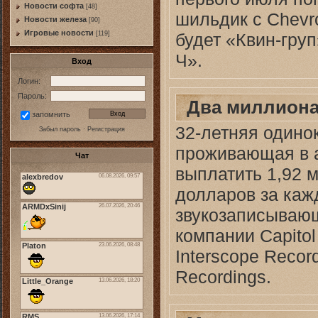
Новости софта
[48]
шильдик с Chevr
Новоcти железа
[90]
Игровые новости
будет «Квин-груп
[119]
Ч».
Вход
Логин:
Пароль:
Два миллиона
запомнить
32-летняя одино
Забыл пароль
·
Регистрация
проживающая в 
Чат
выплатить 1,92 
долларов за каж
звукозаписывающ
компании Capitol
Interscope Recor
Recordings.