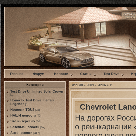
w
Главная
Форум
Новости
Статьи
Test Drive
Иг
Категории
Главная
»
2009
»
Июнь
»
19
Test Drive Unlimited Solar Crown
[1]
Новости Test Drive: Ferrari
Legends
Chevrolet Lan
[1]
Новости TDU2
[34]
На дорогах Росс
НАШИ новости
[43]
Это интересно
[84]
о реинкарнации «
Сетевые новости
[57]
Автоновости
первого июля по
[417]