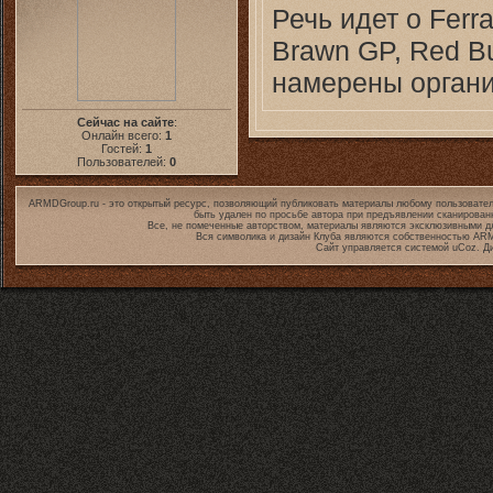
Речь идет о Ferr
Brawn GP, Red Bu
намерены органи
Сейчас на сайте
:
Онлайн всего:
1
Гостей:
1
Пользователей:
0
ARMDGroup.ru - это открытый ресурс, позволяющий публиковать материалы любому пользовател
быть удален по просьбе автора при предъявлении сканирован
Все, не помеченные авторством, материалы являются эксклюзивными дл
Вся символика и дизайн Клуба являются собственностью
ARM
Сайт управляется системой
uCoz
. Д