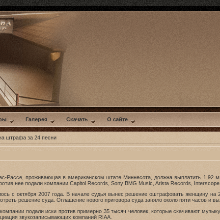
ры
Галерея
Скачать
О сайте
а штрафа за 24 песни
ас-Рассе, проживающая в американском штате Миннесота, должна выплатить 1,92 м
ив нее подали компании Capitol Records, Sony BMG Music, Arista Records, Interscope
ось с октября 2007 года. В начале судья вынес решение оштрафовать женщину на 
треть решение суда. Оглашение нового приговора суда заняло около пяти часов и вы
 компании подали иски против примерно 35 тысяч человек, которые скачивают музык
оциация звукозаписывающих компаний RIAA.