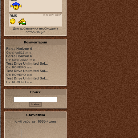
Для добавления необходима
авторизация
Комментарии
Forza Horizon 6
От: chep811
19:48
Forza Horizon 6
От: MaxFiorano
23:47
Test Drive Unlimited Sol...
От: ROMERO
18:31
Test Drive Unlimited Sol...
От: ROMERO
19:31
Test Drive Unlimited Sol...
От: ROMERO
11:49
Поиск
Статистика
Клуб работает
6668
-й день