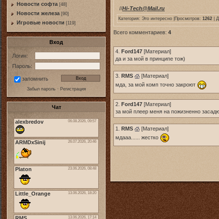
Новости софта
[48]
//
Hi-Tech@Mail.ru
Новоcти железа
[90]
Категория:
Это интересно
|Просмотров:
1262
| 
Игровые новости
[119]
Всего комментариев:
4
Вход
4.
Ford147
[
Материал
]
Логин:
да и за мой в принципе тож)
Пароль:
3.
RMS
[
Материал
]
запомнить
мда, за мой комп точно закроют
Забыл пароль
·
Регистрация
2.
Ford147
[
Материал
]
Чат
за мой плеер меня на пожизненно засадю
1.
RMS
[
Материал
]
мдааа...... жестко