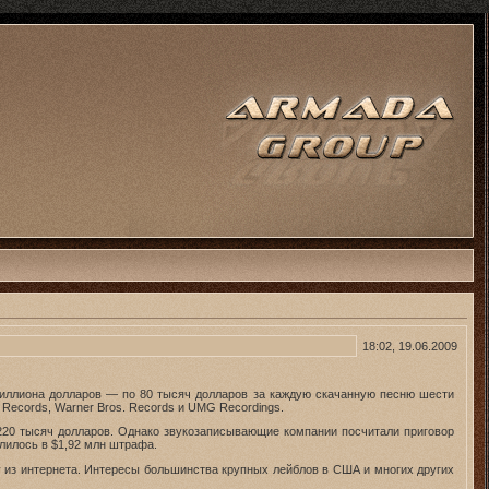
18:02, 19.06.2009
иллиона долларов — по 80 тысяч долларов за каждую скачанную песню шести
 Records, Warner Bros. Records и UMG Recordings.
220 тысяч долларов. Однако звукозаписывающие компании посчитали приговор
лилось в $1,92 млн штрафа.
у из интернета. Интересы большинства крупных лейблов в США и многих других