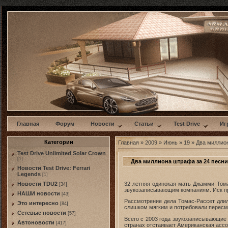
w
Главная
Форум
Новости
Статьи
Test Drive
Иг
Категории
Главная
»
2009
»
Июнь
»
19
» Два миллион
Test Drive Unlimited Solar Crown
[1]
Два миллиона штрафа за 24 песни
Новости Test Drive: Ferrari
Legends
[1]
32-летняя одинокая мать Джамми Том
Новости TDU2
[34]
звукозаписывающим компаниям. Иск прот
НАШИ новости
[43]
Рассмотрение дела Томас-Рассет длил
Это интересно
[84]
слишком мягким и потребовали пересмо
Сетевые новости
[57]
Всего с 2003 года звукозаписывающие
Автоновости
[417]
странах отстаивает Американская асс