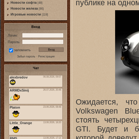
публике на одном
Новости софта
[48]
Новоcти железа
[90]
Игровые новости
[119]
Вход
Логин:
Пароль:
запомнить
Забыл пароль
·
Регистрация
Чат
Ожидается, чт
Volkswagen Blu
стоять четырех
GTI. Будет и б
которой доведу