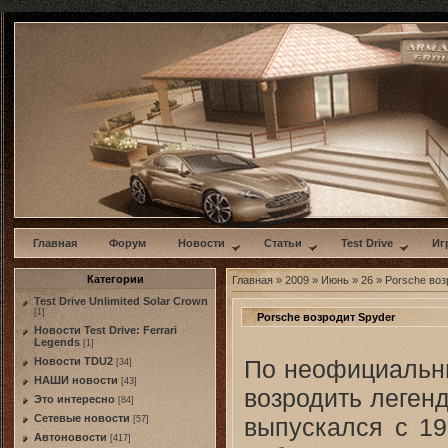
w
Главная
Форум
Новости
Статьи
Test Drive
Иг
Категории
Главная
»
2009
»
Июнь
»
26
» Porsche воз
Test Drive Unlimited Solar Crown
[1]
Porsche возродит Spyder
Новости Test Drive: Ferrari
Legends
[1]
По неофициальны
Новости TDU2
[34]
НАШИ новости
[43]
возродить леген
Это интересно
[84]
Сетевые новости
выпускался с 19
[57]
Автоновости
[417]