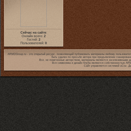
Сейчас на сайте
:
Онлайн всего:
2
Гостей:
2
Пользователей:
0
ARMDGroup.ru - это открытый ресурс, позволяющий публиковать материалы любому пользовател
быть удален по просьбе автора при предъявлении сканирован
Все, не помеченные авторством, материалы являются эксклюзивными дл
Вся символика и дизайн Клуба являются собственностью
ARM
Сайт управляется системой
uCoz
. Д