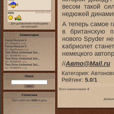
весом такой сил
недюжей динами
А теперь самое 
Для добавления необходима
авторизация
в британскую п
Комментарии
нового Spyder н
Forza Horizon 6
От: chep811
кабриолет стане
19:48
Forza Horizon 6
От: MaxFiorano
23:47
немецкого автоп
Test Drive Unlimited Sol...
От: ROMERO
18:31
Test Drive Unlimited Sol...
//
Авто@Mail.ru
От: ROMERO
19:31
Test Drive Unlimited Sol...
От: ROMERO
11:49
Категория:
Автонов
Поиск
Рейтинг:
5.0
/
1
Всего комментариев:
0
Статистика
Добавля
Клуб работает
6668
-й день