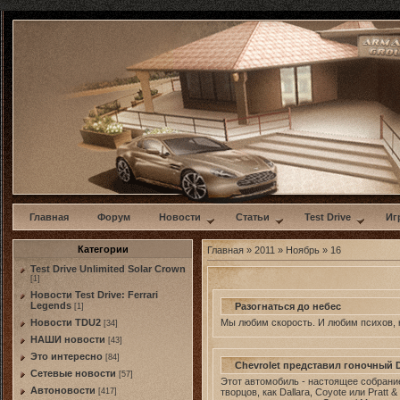
w
Главная
Форум
Новости
Статьи
Test Drive
Иг
Категории
Главная
»
2011
»
Ноябрь
»
16
Test Drive Unlimited Solar Crown
[1]
Новости Test Drive: Ferrari
Legends
Разогнаться до небес
[1]
Мы любим скорость. И любим психов, к
Новости TDU2
[34]
НАШИ новости
[43]
Это интересно
[84]
Chevrolet представил гоночный D
Сетевые новости
[57]
Этот автомобиль - настоящее собрание
Автоновости
творцов, как Dallara, Coyote или Pratt 
[417]