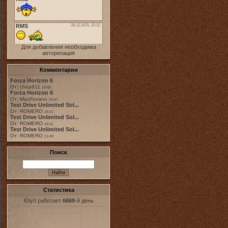
Для добавления необходима
авторизация
Комментарии
Forza Horizon 6
От: chep811
19:48
Forza Horizon 6
От: MaxFiorano
23:47
Test Drive Unlimited Sol...
От: ROMERO
18:31
Test Drive Unlimited Sol...
От: ROMERO
19:31
Test Drive Unlimited Sol...
От: ROMERO
11:49
Поиск
Статистика
Клуб работает
6669
-й день