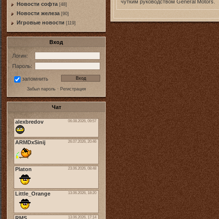
чутким руководством General Motors.
Новости софта
[48]
Новоcти железа
[90]
Игровые новости
[119]
Вход
Логин:
Пароль:
запомнить
Забыл пароль
·
Регистрация
Чат