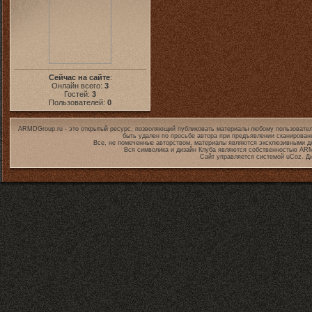
Сейчас на сайте
:
Онлайн всего:
3
Гостей:
3
Пользователей:
0
ARMDGroup.ru - это открытый ресурс, позволяющий публиковать материалы любому пользовател
быть удален по просьбе автора при предъявлении сканирован
Все, не помеченные авторством, материалы являются эксклюзивными дл
Вся символика и дизайн Клуба являются собственностью
ARM
Сайт управляется системой
uCoz
. Д