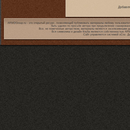
Добавля
ARMDGroup.ru - это открытый ресурс, позволяющий публиковать материалы любому пользовател
быть удален по просьбе автора при предъявлении сканирован
Все, не помеченные авторством, материалы являются эксклюзивными дл
Вся символика и дизайн Клуба являются собственностью
ARM
Сайт управляется системой
uCoz
. Д