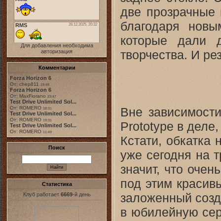
две прозрачные 
благодаря новы
которые дали 
Для добавления необходима
творчества. И ре
авторизация
Комментарии
Forza Horizon 6
От: chep811
19:48
Forza Horizon 6
От: MaxFiorano
23:47
Test Drive Unlimited Sol...
Вне зависимости
От: ROMERO
18:31
Test Drive Unlimited Sol...
От: ROMERO
19:31
Prototype в деле
Test Drive Unlimited Sol...
От: ROMERO
11:49
Кстати, обкатка 
Поиск
уже сегодня на т
значит, что очен
под этим красив
Статистика
заложенный созд
Клуб работает
6669
-й день
в юбилейную сер