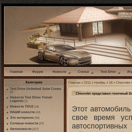
w
Главная
Форум
Новости
Статьи
Test Drive
Иг
Категории
Главная
»
2011
»
Ноябрь
»
16
» Chevrolet 
Test Drive Unlimited Solar Crown
[1]
Chevrolet представил гоночный Da
Новости Test Drive: Ferrari
Legends
[1]
Этот автомобиль
Новости TDU2
[34]
НАШИ новости
[43]
свое время усп
Это интересно
[84]
Сетевые новости
автоспортивных 
[57]
Автоновости
[417]