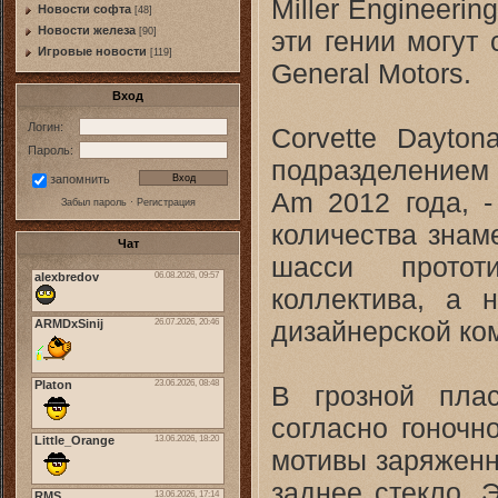
Miller Engineerin
Новости софта
[48]
Новоcти железа
эти гении могут
[90]
Игровые новости
[119]
General Motors.
Вход
Логин:
Corvette Dayton
Пароль:
подразделением 
запомнить
Am 2012 года, -
Забыл пароль
·
Регистрация
количества знам
Чат
шасси протот
коллектива, а 
дизайнерской ком
В грозной плас
согласно гоночн
мотивы заряженн
заднее стекло. 