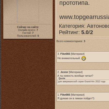
прототипа.
www.topgearrussi
Категория:
Автонов
Сейчас на сайте
:
Онлайн всего:
7
Рейтинг:
5.0
/
2
Гостей:
7
Пользователей:
0
Всего комментариев:
3
3.
Fike666
[
Материал
]
Не внимательный.
2.
Jester
[
Материал
]
А ты новость вообще читал?
Quote
для американской серии Grand-Am 2012 года
1.
Fike666
[
Материал
]
Я думаю он в лиман пойдет?)