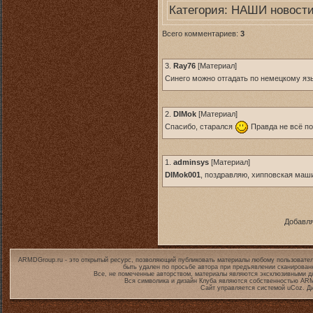
Категория:
НАШИ новост
Всего комментариев:
3
3.
Ray76
[
Материал
]
Синего можно отгадать по немецкому яз
2.
DIMok
[
Материал
]
Спасибо, старался
Правда не всё по
1.
adminsys
[
Материал
]
DIMok001
, поздравляю, хипповская маш
Добавля
ARMDGroup.ru - это открытый ресурс, позволяющий публиковать материалы любому пользовател
быть удален по просьбе автора при предъявлении сканирован
Все, не помеченные авторством, материалы являются эксклюзивными дл
Вся символика и дизайн Клуба являются собственностью
ARM
Сайт управляется системой
uCoz
. Д