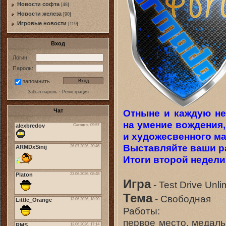
Новости софта
[48]
Новоcти железа
[90]
Игровые новости
[119]
Вход
Логин:
Пароль:
запомнить
Забыл пароль
·
Регистрация
Отныне и каждую не
Чат
на умение вождения,
и художесвенного ма
Выставляйте ваши ра
Итоги второй недели
Игра
- Test Drive Unli
Тема
- Свободная
Работы:
первое место, медаль