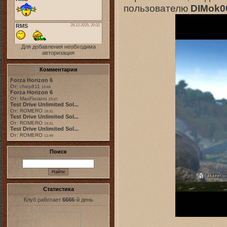
пользователю
DIMok0
Для добавления необходима
авторизация
Комментарии
Forza Horizon 6
От: chep811
19:48
Forza Horizon 6
От: MaxFiorano
23:47
Test Drive Unlimited Sol...
От: ROMERO
18:31
Test Drive Unlimited Sol...
От: ROMERO
19:31
Test Drive Unlimited Sol...
От: ROMERO
11:49
Поиск
Статистика
Клуб работает
6666
-й день