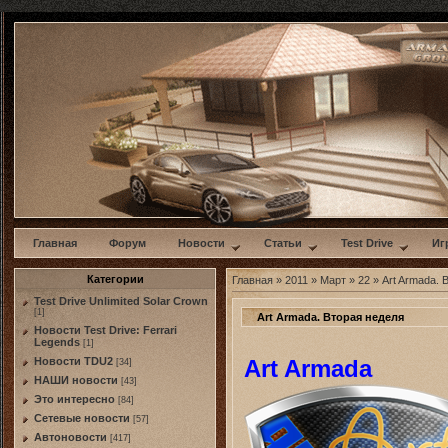
w
Главная
Форум
Новости
Статьи
Test Drive
Иг
Категории
Главная
»
2011
»
Март
»
22
» Art Armada. 
Test Drive Unlimited Solar Crown
[1]
Art Armada. Вторая неделя
Новости Test Drive: Ferrari
Legends
[1]
Art Armada
Новости TDU2
[34]
НАШИ новости
[43]
Это интересно
[84]
Сетевые новости
[57]
Автоновости
[417]