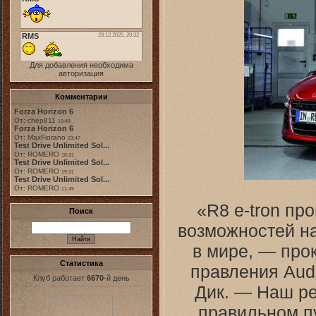
Для добавления необходима
авторизация
Комментарии
Forza Horizon 6
От: chep811
19:48
Forza Horizon 6
От: MaxFiorano
23:47
Test Drive Unlimited Sol...
От: ROMERO
18:31
Test Drive Unlimited Sol...
От: ROMERO
19:31
Test Drive Unlimited Sol...
От: ROMERO
11:49
«R8 e-tron п
Поиск
возможностей на
в мире, — про
Статистика
правления Aud
Клуб работает
6670
-й день
Дик. — Наш ре
правильном п