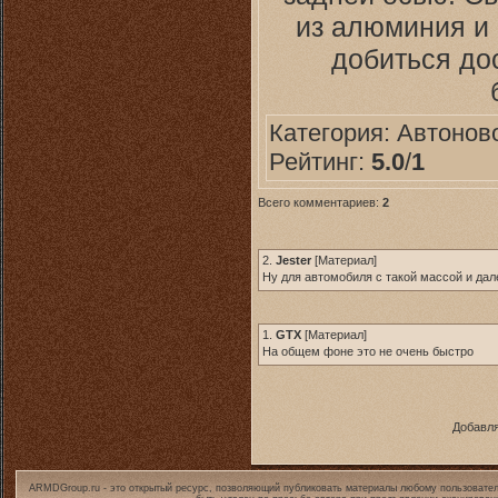
из алюминия и 
добиться до
Категория:
Автонов
Рейтинг:
5.0
/
1
Всего комментариев:
2
2.
Jester
[
Материал
]
Ну для автомобиля с такой массой и дал
1.
GTX
[
Материал
]
На общем фоне это не очень быстро
Добавля
ARMDGroup.ru - это открытый ресурс, позволяющий публиковать материалы любому пользовател