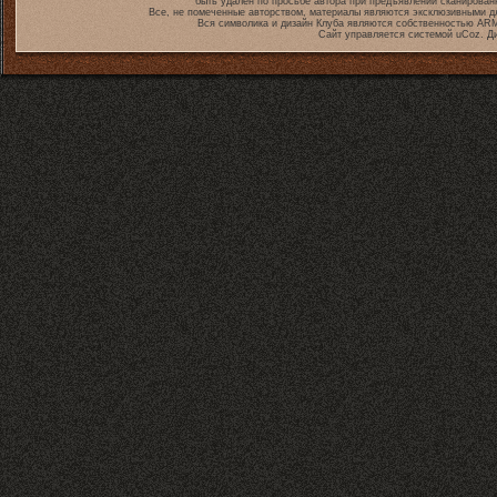
быть удален по просьбе автора при предъявлении сканирован
Все, не помеченные авторством, материалы являются эксклюзивными дл
Вся символика и дизайн Клуба являются собственностью
ARM
Сайт управляется системой
uCoz
. Д