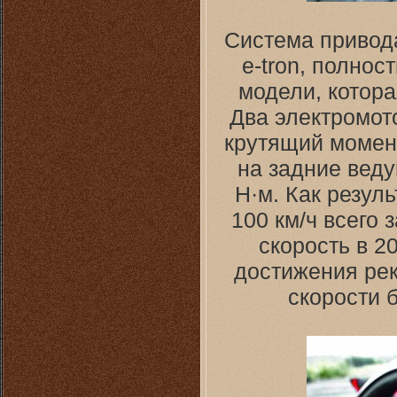
Система привода
e-tron, полно
модели, котора
Два электромот
крутящий момент
на задние вед
Н·м. Как резуль
100 км/ч всего 
скорость в 2
достижения рек
скорости 