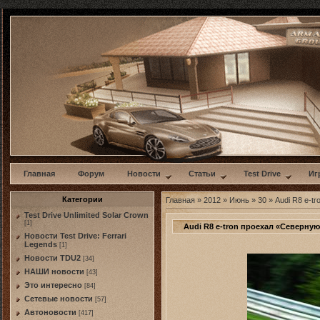
w
Главная
Форум
Новости
Статьи
Test Drive
Иг
Категории
Главная
»
2012
»
Июнь
»
30
» Audi R8 e-t
Test Drive Unlimited Solar Crown
[1]
Audi R8 e-tron проехал «Северну
Новости Test Drive: Ferrari
Legends
[1]
Новости TDU2
[34]
НАШИ новости
[43]
Это интересно
[84]
Сетевые новости
[57]
Автоновости
[417]