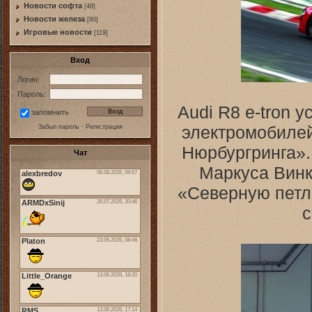
Новости софта
[48]
Новоcти железа
[90]
Игровые новости
[119]
Вход
Логин:
Пароль:
Audi R8 e-tron 
запомнить
электромобилей
Забыл пароль
·
Регистрация
Нюрбургринга».
Чат
Маркуса Винк
«Северную петлю
с