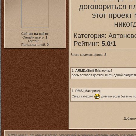
договориться п
этот проект
никог
Категория:
Автонов
Сейчас на сайте
:
Онлайн всего:
1
Гостей:
1
Рейтинг:
5.0
/
1
Пользователей:
0
Всего комментариев:
2
2.
ARMDxSinij
[
Материал
]
весь автоваз должен быть одной бюджет
1.
RMS
[
Материал
]
Смех смехом
Думаю если бы мне тож
Добавля
ARMDGroup.ru - это открытый ресурс, позволяющий публиковать материалы любому пользовател