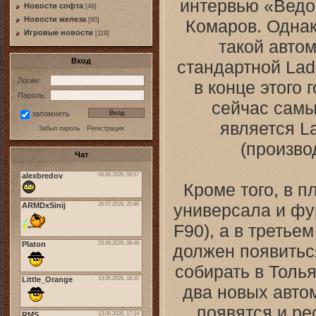
интервью «Ведо
Новости софта
[48]
Новоcти железа
Комаров. Однако
[90]
Игровые новости
[119]
такой автом
Вход
стандартной Lad
Логин:
в конце этого 
Пароль:
сейчас сам
запомнить
является La
Забыл пароль
·
Регистрация
(произво
Чат
Кроме того, в 
универсала и фу
F90), а в третье
должен появитьс
собирать в Толья
два новых автом
появятся и ре