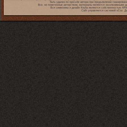
быть удален по просьбе автора при предъявлении сканирован
Все, не помеченные авторством, материалы являются эксклюзивными дл
Вся символика и дизайн Клуба являются собственностью
ARM
Сайт управляется системой
uCoz
. Д