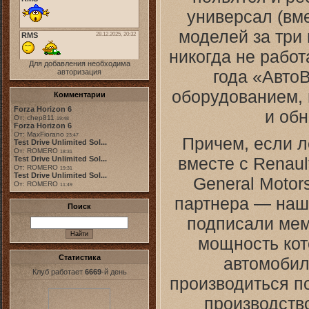
универсал (вме
моделей за три
никогда не работ
Для добавления необходима
года «Авто
авторизация
оборудованием,
Комментарии
Forza Horizon 6
и об
От: chep811
19:48
Forza Horizon 6
От: MaxFiorano
23:47
Причем, если л
Test Drive Unlimited Sol...
От: ROMERO
18:31
вместе с Renaul
Test Drive Unlimited Sol...
От: ROMERO
19:31
Test Drive Unlimited Sol...
General Motor
От: ROMERO
11:49
партнера — наш
Поиск
подписали мем
мощность кот
Статистика
автомобиле
Клуб работает
6669
-й день
производиться п
производств