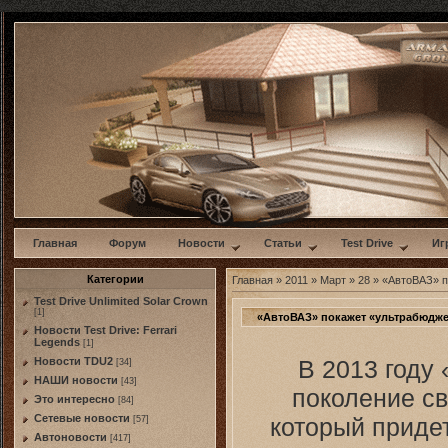
w
Главная
Форум
Новости
Статьи
Test Drive
Иг
Категории
Главная
»
2011
»
Март
»
28
» «АвтоВАЗ» п
Test Drive Unlimited Solar Crown
[1]
«АвтоВАЗ» покажет «ультрабюдж
Новости Test Drive: Ferrari
Legends
[1]
В 2013 году
Новости TDU2
[34]
НАШИ новости
[43]
поколение св
Это интересно
[84]
Сетевые новости
который придет
[57]
Автоновости
[417]