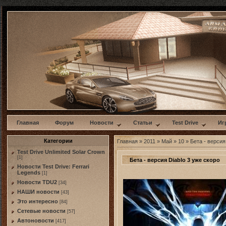
w
Главная
Форум
Новости
Статьи
Test Drive
Иг
Категории
Главная
»
2011
»
Май
»
10
» Бета - версия
Test Drive Unlimited Solar Crown
[1]
Бета - версия Diablo 3 уже скоро
Новости Test Drive: Ferrari
Legends
[1]
Новости TDU2
[34]
НАШИ новости
[43]
Это интересно
[84]
Сетевые новости
[57]
Автоновости
[417]