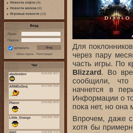
Новости софта
[48]
Новоcти железа
[90]
Игровые новости
[119]
Вход
Логин:
Пароль:
Для поклоннико
запомнить
через пару меся
Забыл пароль
·
Регистрация
часть игры. По 
Чат
Blizzard
. Во вр
сообщили, что
начнется в пе
Информации о то
пока нет, но она
Впрочем, даже с
хотя бы примерн