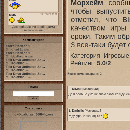
Морхейм
сообщи
чтобы выпустит
отметил, что B
качеством игры
Для добавления необходима
авторизация
сроки. Таким обр
Комментарии
3 все-таки будет
Forza Horizon 6
От: chep811
19:48
Forza Horizon 6
Категория:
Игровые
От: MaxFiorano
23:47
Test Drive Unlimited Sol...
Рейтинг:
5.0
/
2
От: ROMERO
18:31
Test Drive Unlimited Sol...
От: ROMERO
19:31
Всего комментариев:
2
Test Drive Unlimited Sol...
От: ROMERO
11:49
Поиск
2.
DIMok
[
Материал
]
Да я вообще уже не знаю сколько жду, с
Статистика
1.
Dmitrijs
[
Материал
]
Клуб работает
6669
-й день
Жду, ура! Наконец-то !