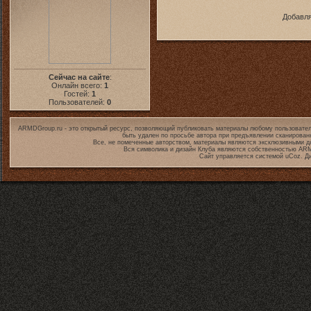
Добавля
Сейчас на сайте
:
Онлайн всего:
1
Гостей:
1
Пользователей:
0
ARMDGroup.ru - это открытый ресурс, позволяющий публиковать материалы любому пользовател
быть удален по просьбе автора при предъявлении сканирован
Все, не помеченные авторством, материалы являются эксклюзивными дл
Вся символика и дизайн Клуба являются собственностью
ARM
Сайт управляется системой
uCoz
. Д