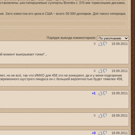
установлены шестипоршневые суппорты Brembo с 370-мм тормозными дисками,
м. Зато известна его цена в США – всего 50 000 долларов. Для такого гиперкара
Порядок вывода комментариев:
0
19.09.2011
 момент выигрывает гонки"...
0
19.09.2011
т, но не всё, так что ИМХО для 458 это не конкурент, да и у меня подозрение
овременного шустрого пиндоса он с большей вероятностью будет тяжелее 458,
+1
19.09.2011
0
18.09.2011
+3
18.09.2011