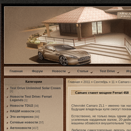
w
Главная
Форум
Новости
Статьи
Test Drive
Иг
Категории
Главная
»
2011
»
Сентябрь
»
11
» Camaro с
Test Drive Unlimited Solar Crown
[1]
Camaro станет мощнее Ferrari 458
Новости Test Drive: Ferrari
Legends
[1]
Chevrolet Camaro ZL1 – именно так н
Новости TDU2
[34]
Будущие владельцы купе смогут похваст
НАШИ новости
[43]
Естественно, не только лишь одним д
Это интересно
[84]
усиленным карданным валом, 20-дюймо
Сетевые новости
[57]
машины обзавелся внушительным “горб
Автоновости
[417]
Любители самостоятельно дергать ру