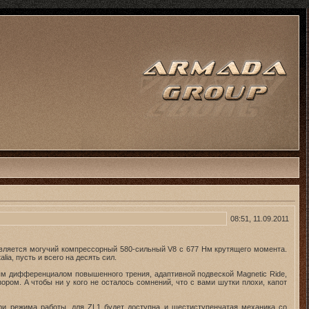
08:51, 11.09.2011
является могучий компрессорный 580-сильный V8 с 677 Нм крутящего момента.
ia, пусть и всего на десять сил.
ым дифференциалом повышенного трения, адаптивной подвеской Magnetic Ride,
ом. А чтобы ни у кого не осталось сомнений, что с вами шутки плохи, капот
ри режима работы, для ZL1 будет доступна и шестиступенчатая механика со