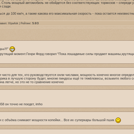
 Столь мощный автомобиль не обойдется без соответствующих тормозов – спереди 
 сзади.
ся до 100 км/ч, а также какова его максимальная скорость - пока остается неизвестны
бавил:
IIIpa4ok
| Рейтинг:
5.0
/
3
ьь!!!"
 крутящий момент.Генри Форд говорил "Пока лошадиные силы продают машины,крутящий
 чисто для тех, кто руководствуется онли числами, мощность конечно многое определяе
рика в лучшую сторону будет, многие пиндосы ещё те тяжёловесы, возьмите любого с
она легче, но это не то сравнение конечно
58 он точно не поедет, imho
и с объёма снимают мощности копейки... Все их суперкары большой пшик