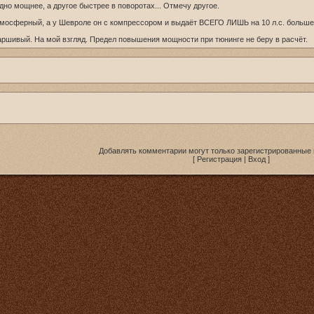
дно мощнее, а другое быстрее в поворотах... Отмечу другое.
атмосферный, а у Шевроле он с компрессором и выдаёт ВСЕГО ЛИШЬ на 10 л.с. больше
аршивый. На мой взгляд. Предел повышения мощности при тюнинге не беру в расчёт.
Добавлять комментарии могут только зарегистрированные 
[
Регистрация
|
Вход
]