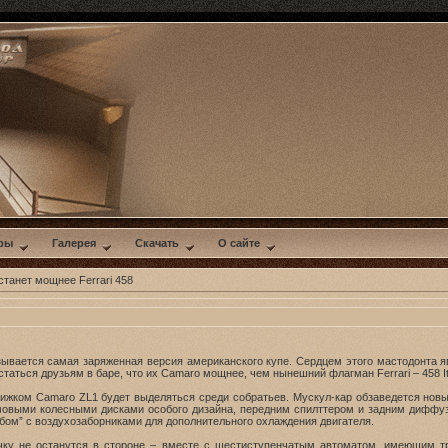
ры
Галерея
Скачать
О сайте
танет мощнее Ferrari 458
азывается самая заряженная версия американского купе. Сердцем этого мастодонта 
аться друзьям в баре, что их Camaro мощнее, чем нынешний флагман Ferrari – 458 Ital
вижком Camaro ZL1 будет выделяться среди собратьев. Мускул-кар обзаведется нов
выми колесными дисками особого дизайна, передним спилттером и задним диффузор
ом” с воздухозаборниками для дополнительного охлаждения двигателя.
чку не останутся в стороне – вместе с шестиступенчатым автоматом, имеющим т