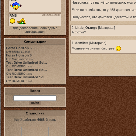
Наверняка тут начнётся полемика, мол о
Если не ошибаюсь, то у 458 двигатель 
Получается, что двигатель достаточно п
2.
Little_Orange
[
Материал
]
Для добавления необходима
авторизация
А фотка?
Комментарии
1.
demihra
[
Материал
]
Forza Horizon 6
Мощнее-не значит быстрее
От: chep811
19:48
Forza Horizon 6
От: MaxFiorano
23:47
Test Drive Unlimited Sol...
От: ROMERO
18:31
Test Drive Unlimited Sol...
От: ROMERO
19:31
Test Drive Unlimited Sol...
От: ROMERO
11:49
Поиск
Статистика
Клуб работает
6668
-й день