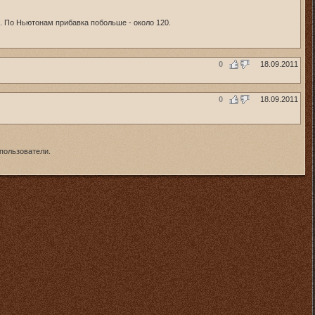
. По Ньютонам прибавка побольше - около 120.
0
18.09.2011
0
18.09.2011
пользователи.