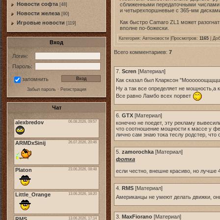
Новости софта
сближенными передаточными числами.
[48]
и четырехпоршневые с 365-мм дисками
Новоcти железа
[90]
Как быстро Camaro ZL1 может разогнать
Игровые новости
[119]
вполне по-божески.
Категория:
Автоновости
|Просмотров:
1165
| До
Вход
Всего комментариев:
7
Логин:
Пароль:
7.
Scren
[
Материал
]
запомнить
Как сказал был Кларксон "Моооооощщщщ
Ну а так все определяет не мощность,а
Забыл пароль
·
Регистрация
Все равно Ламбо всех порвет
Чат
6.
GTX
[
Материал
]
конечно не поедет, эту рекламу вывесили
что соотношение мощности к массе у фе
лично сам знаю тока теслу родстер, что 
5.
zamorochka
[
Материал
]
фотка
если честно, внешне красиво, но лучше 4
4.
RMS
[
Материал
]
Американцы не умеют делать движки, он
3.
MaxFiorano
[
Материал
]