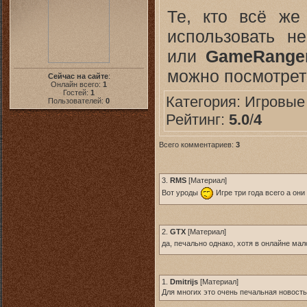
Те, кто всё же
использовать н
или
GameRange
можно посмотре
Сейчас на сайте
:
Онлайн всего:
1
Гостей:
1
Категория:
Игровые
Пользователей:
0
Рейтинг:
5.0
/
4
Всего комментариев:
3
3.
RMS
[
Материал
]
Вот уроды
Игре три года всего а они
2.
GTX
[
Материал
]
да, печально однако, хотя в онлайне мало
1.
Dmitrijs
[
Материал
]
Для многих это очень печальная новость