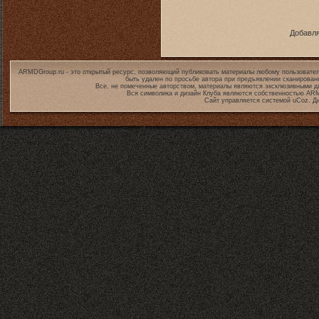
Добавля
ARMDGroup.ru - это открытый ресурс, позволяющий публиковать материалы любому пользовател
быть удален по просьбе автора при предъявлении сканирован
Все, не помеченные авторством, материалы являются эксклюзивными дл
Вся символика и дизайн Клуба являются собственностью
ARM
Сайт управляется системой
uCoz
. Д