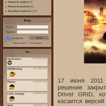
Новости софта
[48]
Новоcти железа
[90]
Игровые новости
[119]
Вход
Логин:
Пароль:
запомнить
Забыл пароль
·
Регистрация
Чат
17 июня 2011 
решение закрыт
Driver GRID, к
касается версий