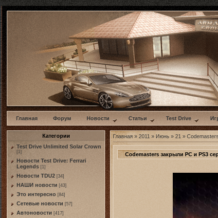
w
Главная
Форум
Новости
Статьи
Test Drive
Иг
Категории
Главная
»
2011
»
Июнь
»
21
» Codemasters
Test Drive Unlimited Solar Crown
[1]
Codemasters закрыли PC и PS3 серв
Новости Test Drive: Ferrari
Legends
[1]
Новости TDU2
[34]
НАШИ новости
[43]
Это интересно
[84]
Сетевые новости
[57]
Автоновости
[417]