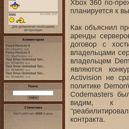
Xbox 360 по-пре
планируется к вы
Как объяснил пр
Для добавления необходима
авторизация
аренды серверо
Комментарии
договор с хост
Forza Horizon 6
От: chep811
владельцами сер
19:48
Forza Horizon 6
От: MaxFiorano
23:47
владельцем Demo
Test Drive Unlimited Sol...
От: ROMERO
18:31
Test Drive Unlimited Sol...
являются конку
От: ROMERO
19:31
Test Drive Unlimited Sol...
Activision не с
От: ROMERO
11:49
политике DemonW
Поиск
Codemasters был
видим, к се
Статистика
"реабилитирова
Клуб работает
6668
-й день
контракта.