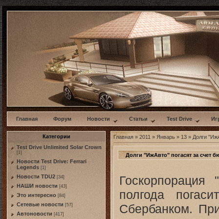
w
Главная
Форум
Новости
Статьи
Test Drive
Иг
Категории
Главная
»
2011
»
Январь
»
13
» Долги "Иж
Test Drive Unlimited Solar Crown
[1]
Долги "ИжАвто" погасят за счет 
Новости Test Drive: Ferrari
Legends
[1]
Госкорпорация 
Новости TDU2
[34]
НАШИ новости
[43]
полгода погаси
Это интересно
[84]
Сетевые новости
Сбербанком. При
[57]
Автоновости
[417]