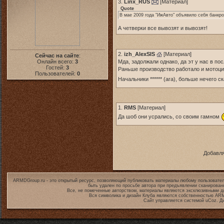
3.
Linx_RUS
[
Материал
]
Quote
В мае 2009 года "ИжАвто" объявило себя банкр
А четверки все вывозят и вывозят!
2.
izh_AlexSIS
[
Материал
]
Сейчас на сайте
:
Онлайн всего:
3
Мда, задолжали однако, да эт у нас в по
Гостей:
3
Раньше производство работало и мотоцик
Пользователей:
0
Начальники ****** (ага), больше нечего с
1.
RMS
[
Материал
]
Да шоб они усрались, со своим гамном
Добавля
ARMDGroup.ru - это открытый ресурс, позволяющий публиковать материалы любому пользовател
быть удален по просьбе автора при предъявлении сканирован
Все, не помеченные авторством, материалы являются эксклюзивными дл
Вся символика и дизайн Клуба являются собственностью
ARM
Сайт управляется системой
uCoz
. Д