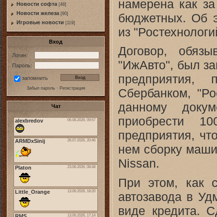
намерена как за
Новости софта
[48]
Новоcти железа
бюджетных. Об э
[90]
Игровые новости
[119]
из "Ростехнологи
Вход
Договор, обязы
Логин:
"ИжАвто", был з
Пароль:
предприятия, 
запомнить
Забыл пароль
·
Регистрация
Сбербанком, "Ро
данному докум
Чат
приобрести 10
предприятия, чт
нем сборку маши
Nissan.
При этом, как 
автозавода в Уд
виде кредита. 