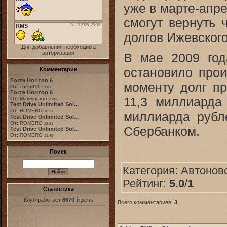
уже в марте-апре
смогут вернуть 
долгов Ижевского
Для добавления необходима
авторизация
В мае 2009 год
остановило прои
Комментарии
Forza Horizon 6
моменту долг пр
От: chep811
19:48
Forza Horizon 6
11,3 миллиарда
От: MaxFiorano
23:47
Test Drive Unlimited Sol...
От: ROMERO
миллиарда рубл
18:31
Test Drive Unlimited Sol...
От: ROMERO
19:31
Сбербанком.
Test Drive Unlimited Sol...
От: ROMERO
11:49
Поиск
Категория:
Автонов
Рейтинг:
5.0
/
1
Статистика
Клуб работает
6670
-й день
Всего комментариев:
3