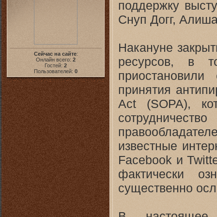
поддержку высту
Снуп Догг, Алиш
Накануне закрыт
Сейчас на сайте
:
ресурсов, в т
Онлайн всего:
2
Гостей:
2
Пользователей:
0
приостановили
принятия антипир
Act (SOPA), ко
сотрудничеств
правообладателе
известные интерн
Facebook и Twitt
фактически оз
существенно осл
В настоящее 