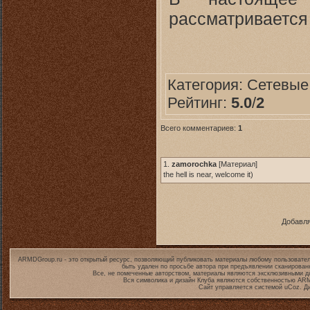
рассматривается
Категория:
Сетевые
Рейтинг:
5.0
/
2
Всего комментариев:
1
1.
zamorochka
[
Материал
]
the hell is near, welcome it)
Добавля
ARMDGroup.ru - это открытый ресурс, позволяющий публиковать материалы любому пользовател
быть удален по просьбе автора при предъявлении сканирован
Все, не помеченные авторством, материалы являются эксклюзивными дл
Вся символика и дизайн Клуба являются собственностью
ARM
Сайт управляется системой
uCoz
. Д