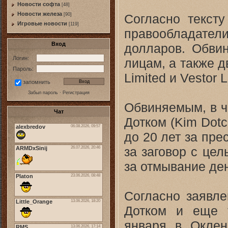
Новости софта
[48]
Новоcти железа
Согласно тексту
[90]
Игровые новости
[119]
правообладат
Вход
долларов. Обви
Логин:
лицам, а также 
Пароль:
Limited и Vestor L
запомнить
Забыл пароль
·
Регистрация
Обвиняемым, в ч
Чат
Дотком (Kim Dot
до 20 лет за пре
за заговор с це
за отмывание ден
Согласно заявл
Дотком и еще 
января в Оклен