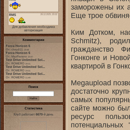
заморожены их а
Еще трое обвиня
Для добавления необходима
Ким Дотком, на
авторизация
Schmitz), род
Комментарии
Forza Horizon 6
гражданство Ф
От: chep811
19:48
Forza Horizon 6
Гонконге и Ново
От: MaxFiorano
23:47
Test Drive Unlimited Sol...
квартирой в Гонк
От: ROMERO
18:31
Test Drive Unlimited Sol...
От: ROMERO
19:31
Test Drive Unlimited Sol...
От: ROMERO
11:49
Megaupload позв
Поиск
достаточно круп
самых популярны
сайте можно был
Статистика
ресурс пользо
Клуб работает
6670
-й день
потенциальных "