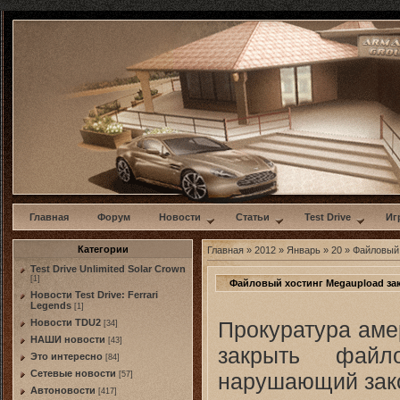
w
Главная
Форум
Новости
Статьи
Test Drive
Иг
Категории
Главная
»
2012
»
Январь
»
20
» Файловый 
Test Drive Unlimited Solar Crown
[1]
Файловый хостинг Megaupload за
Новости Test Drive: Ferrari
Legends
[1]
Прокуратура аме
Новости TDU2
[34]
НАШИ новости
[43]
закрыть файл
Это интересно
[84]
Сетевые новости
нарушающий зако
[57]
Автоновости
[417]