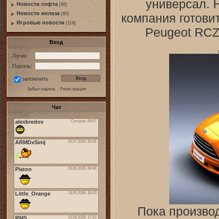
универсал. 
Новости софта
[48]
Новоcти железа
компания готови
[90]
Игровые новости
[119]
Peugeot RCZ
Вход
Логин:
Пароль:
запомнить
Забыл пароль
·
Регистрация
Чат
Пока произво