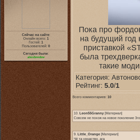
Пока про фордов
Сейчас на сайте
:
на будущий год
Онлайн всего:
1
Гостей:
1
приставкой «ST
Пользователей:
0
Сегодня были
:
была трехдверка
alexbredov
такие моди
Категория:
Автонов
Рейтинг:
5.0
/
1
Всего комментариев:
10
10.
Leon55Granny
[
Материал
]
Совсем не похож на новое поколение 3го
9.
Little_Orange
[
Материал
]
Чё та уродство, ага