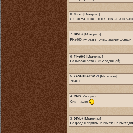
8.
Scren
[
Материал
]
Охохо!На фоне этого УГ,Nissan Jule каж
7.
DIMok
[
Материал
]
Fike666, ну разве только задние фонари
6.
Fike666
[
Материал
]
На ниссан похож 370Z задницей)
5.
ZASH1BAT0R
[
Материал
]
Ужасно.
4.
RMS
[
Материал
]
Симптишно
3.
DIMok
[
Материал
]
На форд и впрямь не похож. Но выгляди