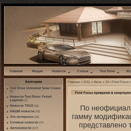
w
Главная
Форум
Новости
Статьи
Test Drive
Иг
Категории
Главная
»
2011
»
Июль
»
19
» Ford Focus 
Test Drive Unlimited Solar Crown
[1]
Ford Focus превратят в спорткупе
Новости Test Drive: Ferrari
Legends
[1]
По неофициал
Новости TDU2
[34]
НАШИ новости
[43]
гамму модификац
Это интересно
[84]
Сетевые новости
представлено т
[57]
Автоновости
[417]