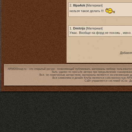
2.
IIIpa4ok
[
Материал
]
нельзя такое делать !!!
1.
Dmitrijs
[
Материал
]
Ужас. Вообще на форд не похожь , имхо.
Добавля
ARMDGroup.ru - это открытый ресурс, позволяющий публиковать материалы любому пользовател
быть удален по просьбе автора при предъявлении сканирован
Все, не помеченные авторством, материалы являются эксклюзивными дл
Вся символика и дизайн Клуба являются собственностью
ARM
Сайт управляется системой
uCoz
. Д