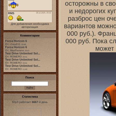
осторожны в сво
и недорогих ку
разброс цен оч
вариантов можно 
Для добавления необходима
авторизация
000 руб.). Фран
Комментарии
000 руб. Пока с
Forza Horizon 6
От: chep811
19:48
может 
Forza Horizon 6
От: MaxFiorano
23:47
Test Drive Unlimited Sol...
От: ROMERO
18:31
Test Drive Unlimited Sol...
От: ROMERO
19:31
Test Drive Unlimited Sol...
От: ROMERO
11:49
Поиск
Статистика
Клуб работает
6667
-й день