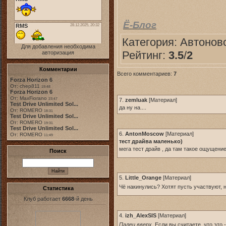
Ё-Блог
Категория:
Автонов
Для добавления необходима
Рейтинг:
3.5
/
2
авторизация
Комментарии
Всего комментариев:
7
Forza Horizon 6
От: chep811
19:48
Forza Horizon 6
От: MaxFiorano
7.
zemluak
[
Материал
]
23:47
Test Drive Unlimited Sol...
да ну на....
От: ROMERO
18:31
Test Drive Unlimited Sol...
От: ROMERO
19:31
Test Drive Unlimited Sol...
6.
AntonMoscow
[
Материал
]
От: ROMERO
11:49
тест драйва маленько)
мега тест драйв , да там такое ощущение
Поиск
5.
Little_Orange
[
Материал
]
Чё накинулись? Хотят пусть участвуют,
Статистика
Клуб работает
6668
-й день
4.
izh_AlexSIS
[
Материал
]
Палец вверх,
Если вы считаете, что это 