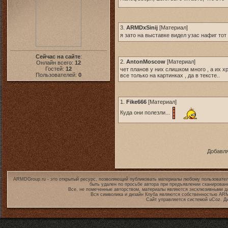
3.
ARMDxSinij
[
Материал
]
я зато на выставке видел узас нафиг то
Сейчас на сайте
:
2.
AntonMoscow
[
Материал
]
Онлайн всего:
12
Гостей:
12
чет планов у них слишком много , а их хр
Пользователей:
0
все только на картинках , да в тексте..
1.
Fike666
[
Материал
]
Куда они полезли...
Добавля
ARMDGroup.ru - это открытый ресурс, позволяющий публиковать материалы любому пользовател
быть удален по просьбе автора при предъявлении сканирован
Все, не помеченные авторством, материалы являются эксклюзивными дл
Вся символика и дизайн Клуба являются собственностью
ARM
Сайт управляется системой
uCoz
. Д