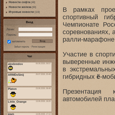
Новости софта
[48]
Новоcти железа
В рамках прое
[90]
Игровые новости
[119]
спортивный ги
Вход
Чемпионате Рос
Логин:
соревнованиях, 
Пароль:
ралли-марафоне
запомнить
Забыл пароль
·
Регистрация
Участие в спорт
Чат
выверенные инж
в экстремальных
гибридных
ё
-моб
Презентация
автомобилей план