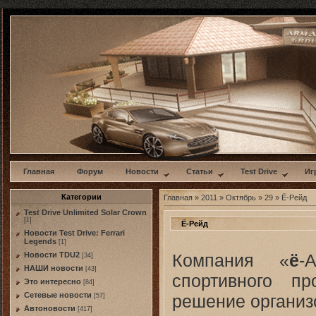
w
Главная
Форум
Новости
Статьи
Test Drive
Иг
Категории
Главная
»
2011
»
Октябрь
»
29
» Ё-Рейд
Test Drive Unlimited Solar Crown
[1]
Ё-Рейд
Новости Test Drive: Ferrari
Legends
[1]
Компания «
ё
-
Новости TDU2
[34]
НАШИ новости
[43]
спортивного п
Это интересно
[84]
Сетевые новости
решение организ
[57]
Автоновости
[417]