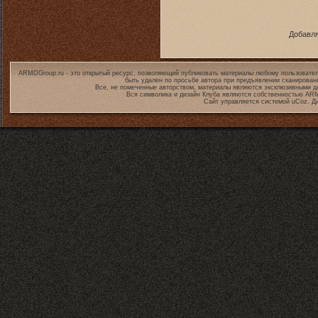
Добавля
ARMDGroup.ru - это открытый ресурс, позволяющий публиковать материалы любому пользовател
быть удален по просьбе автора при предъявлении сканирован
Все, не помеченные авторством, материалы являются эксклюзивными дл
Вся символика и дизайн Клуба являются собственностью
ARM
Сайт управляется системой
uCoz
. Д