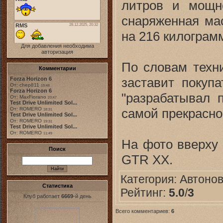
литров и мощн
снаряженная мас
на 216 килограмм
Для добавления необходима
авторизация
По словам техни
Комментарии
заставит покуп
Forza Horizon 6
От: chep811
19:48
Forza Horizon 6
"разрабатывал 
От: MaxFiorano
23:47
Test Drive Unlimited Sol...
самой прекрасной
От: ROMERO
18:31
Test Drive Unlimited Sol...
От: ROMERO
19:31
Test Drive Unlimited Sol...
От: ROMERO
11:49
На фото вверху
Поиск
GTR XX.
Категория:
Автоно
Статистика
Рейтинг:
5.0
/
3
Клуб работает
6669
-й день
Всего комментариев:
6