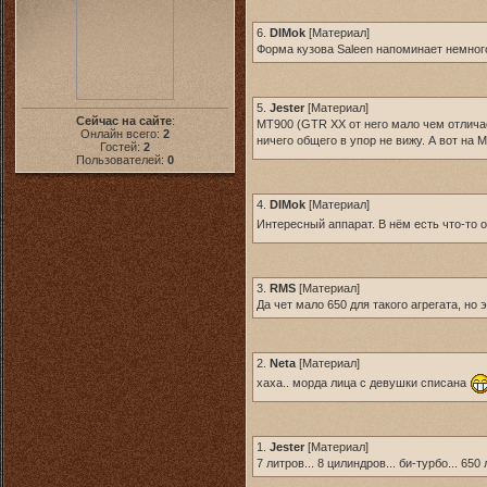
6.
DIMok
[
Материал
]
Форма кузова Saleen напоминает немног
5.
Jester
[
Материал
]
Сейчас на сайте
:
MT900 (GTR XX от него мало чем отличае
Онлайн всего:
2
ничего общего в упор не вижу. А вот на 
Гостей:
2
Пользователей:
0
4.
DIMok
[
Материал
]
Интересный аппарат. В нём есть что-то о
3.
RMS
[
Материал
]
Да чет мало 650 для такого агрегата, но
2.
Neta
[
Материал
]
хаха.. морда лица с девушки списана
1.
Jester
[
Материал
]
7 литров... 8 цилиндров... би-турбо... 6