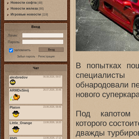
Новости софта
[48]
Новоcти железа
[90]
Игровые новости
[119]
Вход
Логин:
Пароль:
запомнить
Забыл пароль
·
Регистрация
В попытках по
Чат
специалисты
обнародовали пе
нового суперкара
Под капотом з
которого состоит
дважды турбиро