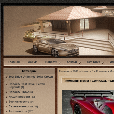
w
Главная
Форум
Новости
Статьи
Test Drive
Иг
Категории
Главная
»
2011
»
Июнь
»
5
» Компания Mos
Test Drive Unlimited Solar Crown
[1]
Компания Mosler поделилась подр
Новости Test Drive: Ferrari
Legends
[1]
Новости TDU2
[34]
НАШИ новости
[43]
Это интересно
[84]
Сетевые новости
[57]
Автоновости
[417]