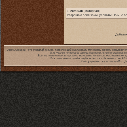
1.
zemluak
[
Материал
]
Разрешаю себя заминусовать! Но мне все
Добавля
ARMDGroup.ru - это открытый ресурс, позволяющий публиковать материалы любому пользовател
быть удален по просьбе автора при предъявлении сканирован
Все, не помеченные авторством, материалы являются эксклюзивными дл
Вся символика и дизайн Клуба являются собственностью
ARM
Сайт управляется системой
uCoz
. Д