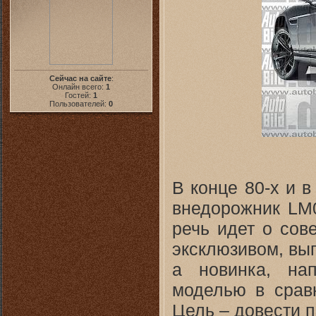
Сейчас на сайте
:
Онлайн всего:
1
Гостей:
1
Пользователей:
0
В конце 80-х и в
внедорожник LM0
речь идет о сов
эксклюзивом, вы
а новинка, на
моделью в срав
Цель – довести п