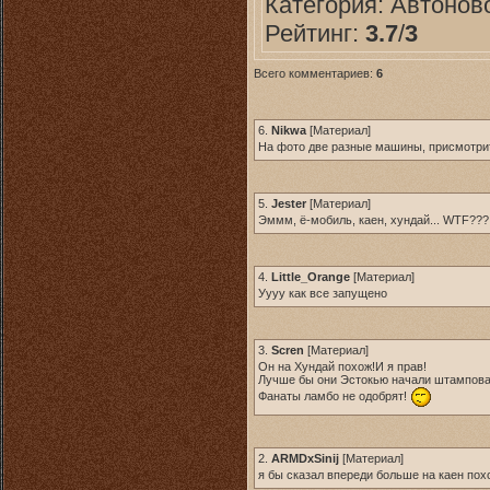
Категория:
Автонов
Рейтинг:
3.7
/
3
Всего комментариев:
6
6.
Nikwa
[
Материал
]
На фото две разные машины, присмотри
5.
Jester
[
Материал
]
Эммм, ё-мобиль, каен, хундай... WTF??
4.
Little_Orange
[
Материал
]
Уууу как все запущено
3.
Scren
[
Материал
]
Он на Хундай похож!И я прав!
Лучше бы они Эстокью начали штампова
Фанаты ламбо не одобрят!
2.
ARMDxSinij
[
Материал
]
я бы сказал впереди больше на каен по