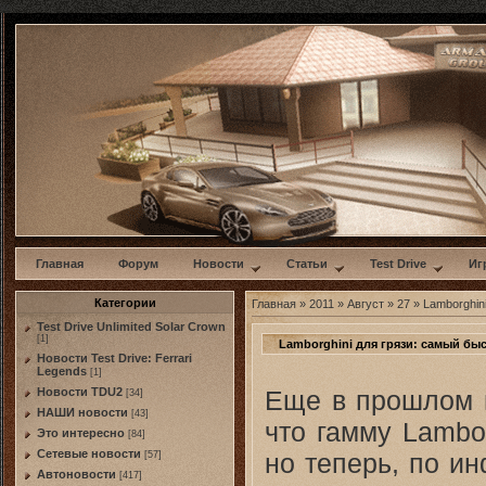
w
Главная
Форум
Новости
Статьи
Test Drive
Иг
Категории
Главная
»
2011
»
Август
»
27
» Lamborghin
Test Drive Unlimited Solar Crown
[1]
Lamborghini для грязи: самый б
Новости Test Drive: Ferrari
Legends
[1]
Еще в прошлом г
Новости TDU2
[34]
НАШИ новости
[43]
что гамму Lambo
Это интересно
[84]
Сетевые новости
но теперь, по и
[57]
Автоновости
[417]