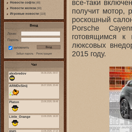
все-таки включе
Новости софта
[48]
Новоcти железа
получит мотор, 
[90]
Игровые новости
[119]
роскошный салон
Вход
Porsche Cayen
Логин:
готовящимся к 
Пароль:
люксовых внедо
запомнить
2015 году.
Забыл пароль
·
Регистрация
Чат