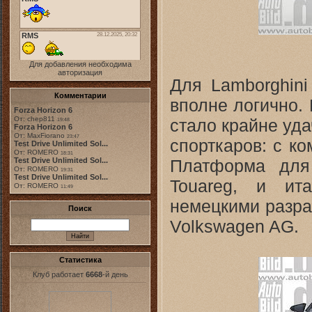
Для добавления необходима
авторизация
Для Lamborghin
Комментарии
вполне логично.
Forza Horizon 6
От: chep811
стало крайне уд
19:48
Forza Horizon 6
От: MaxFiorano
23:47
спорткаров: с к
Test Drive Unlimited Sol...
От: ROMERO
18:31
Платформа для
Test Drive Unlimited Sol...
От: ROMERO
19:31
Test Drive Unlimited Sol...
Touareg, и ит
От: ROMERO
11:49
немецкими разра
Поиск
Volkswagen AG.
Статистика
Клуб работает
6668
-й день