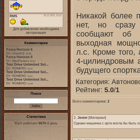
Никакой более 
нет, но сразу
Для добавления необходима
сообщают об и
авторизация
выходная мощно
Комментарии
л.с. Кроме того
Forza Horizon 6
От: chep811
19:48
Forza Horizon 6
4-цилиндровым а
От: MaxFiorano
23:47
Test Drive Unlimited Sol...
будущего спортка
От: ROMERO
18:31
Test Drive Unlimited Sol...
От: ROMERO
19:31
Test Drive Unlimited Sol...
Категория:
Автонов
От: ROMERO
11:49
Рейтинг:
5.0
/
1
Поиск
Всего комментариев:
2
Статистика
2.
Jester
[
Материал
]
Клуб работает
6670
-й день
Однако машинка с арта могла бы быть 