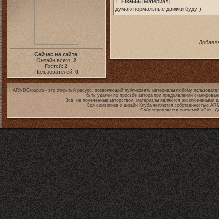
1.
Fike666
[
Материал
]
думаю нормальные движки будут)
Добавля
Сейчас на сайте
:
Онлайн всего:
2
Гостей:
2
Пользователей:
0
ARMDGroup.ru - это открытый ресурс, позволяющий публиковать материалы любому пользовател
быть удален по просьбе автора при предъявлении сканирован
Все, не помеченные авторством, материалы являются эксклюзивными дл
Вся символика и дизайн Клуба являются собственностью
ARM
Сайт управляется системой
uCoz
. Д