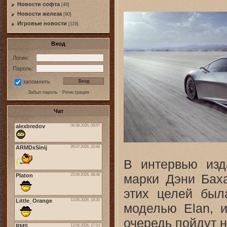
Новости софта
[48]
Новоcти железа
[90]
Игровые новости
[119]
Вход
Логин:
Пароль:
запомнить
Забыл пароль
·
Регистрация
Чат
В интервью изд
марки Дэни Баха
этих целей был
моделью Elan, 
очередь пойдут н