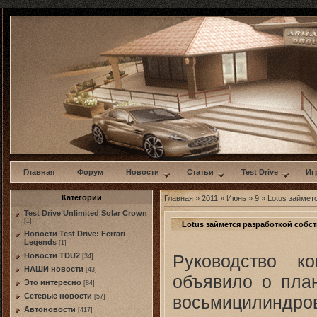
w
Главная
Форум
Новости
Статьи
Test Drive
Иг
Категории
Главная
»
2011
»
Июнь
»
9
» Lotus займет
Test Drive Unlimited Solar Crown
[1]
Lotus займется разработкой собс
Новости Test Drive: Ferrari
Legends
[1]
Руководство к
Новости TDU2
[34]
НАШИ новости
[43]
объявило о план
Это интересно
[84]
Сетевые новости
восьмицилиндров
[57]
Автоновости
[417]