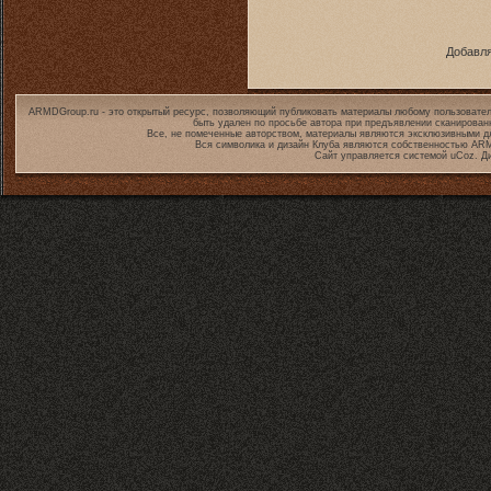
Добавля
ARMDGroup.ru - это открытый ресурс, позволяющий публиковать материалы любому пользовател
быть удален по просьбе автора при предъявлении сканирован
Все, не помеченные авторством, материалы являются эксклюзивными дл
Вся символика и дизайн Клуба являются собственностью
ARM
Сайт управляется системой
uCoz
. Д