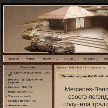
w
Главная
Форум
Новости
Статьи
Test Drive
Иг
Категории
Главная
»
2011
»
Май
»
5
» Mercedes постр
Test Drive Unlimited Solar Crown
[1]
Mercedes построил BA3 Final Editi
Новости Test Drive: Ferrari
Legends
[1]
Mercedes-Benz
Новости TDU2
[34]
НАШИ новости
[43]
своего леген
Это интересно
[84]
Сетевые новости
[57]
получила тради
Автоновости
[417]