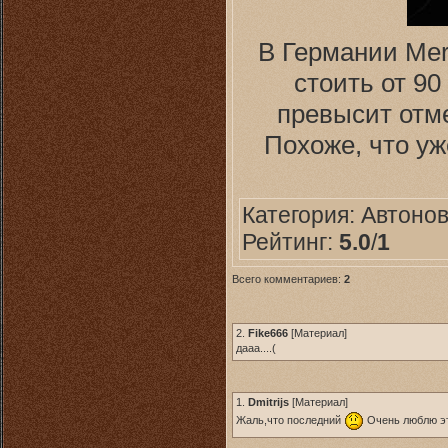
В Германии Merc
стоить от 9
превысит отме
Похоже, что уж
Категория:
Автоно
Рейтинг:
5.0
/
1
Всего комментариев:
2
2.
Fike666
[
Материал
]
дааа....(
1.
Dmitrijs
[
Материал
]
Жаль,что последний
Очень люблю эт