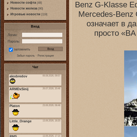
Benz G-Klasse Ed
Новости софта
[48]
Новоcти железа
[90]
Mercedes-Benz G
Игровые новости
[119]
означает в д
Вход
просто «BA
Логин:
Пароль:
запомнить
Забыл пароль
·
Регистрация
Чат