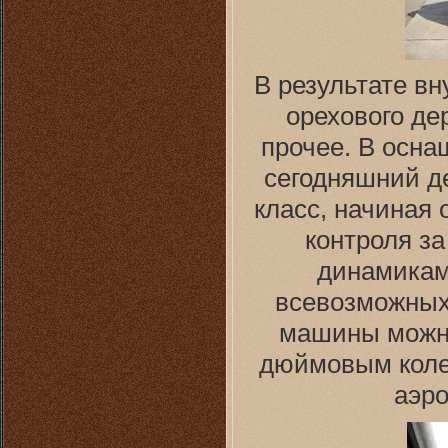
В результате в
орехового де
прочее. В осн
сегодняшний де
класс, начиная 
контроля за
динамикам
всевозможных
машины можно
дюймовым коле
аэр