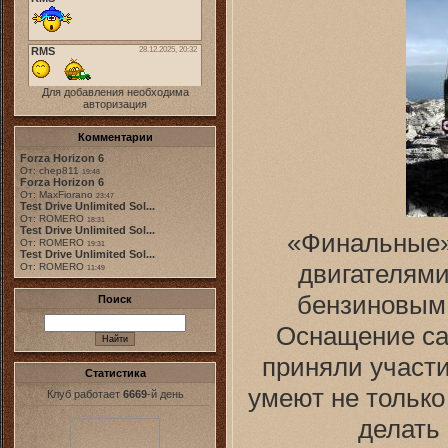
Для добавления необходима
авторизация
Комментарии
Forza Horizon 6
От: chep811
19:48
Forza Horizon 6
От: MaxFiorano
23:47
Test Drive Unlimited Sol...
От: ROMERO
18:31
Test Drive Unlimited Sol...
«Финальные» 
От: ROMERO
19:31
Test Drive Unlimited Sol...
двигателями:
От: ROMERO
11:49
бензиновым 
Поиск
Оснащение са
приняли участ
Статистика
умеют не только
Клуб работает
6669
-й день
делать