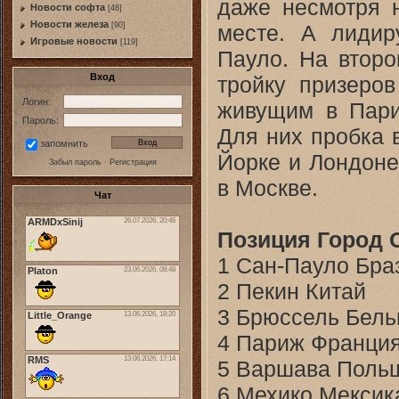
даже несмотря н
Новости софта
[48]
Новоcти железа
месте. А лидир
[90]
Игровые новости
[119]
Пауло. На второ
Вход
тройку призеро
Логин:
живущим в Пари
Пароль:
Для них пробка 
запомнить
Йорке и Лондоне
Забыл пароль
·
Регистрация
в Москве.
Чат
Позиция
Город
1 Сан-Пауло Бра
2 Пекин Китай
3 Брюссель Бель
4 Париж Франци
5 Варшава Поль
6 Мехико Мексик