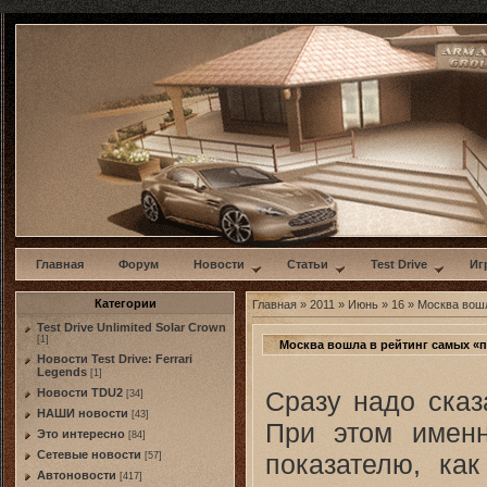
w
Главная
Форум
Новости
Статьи
Test Drive
Иг
Категории
Главная
»
2011
»
Июнь
»
16
» Москва вошл
Test Drive Unlimited Solar Crown
[1]
Москва вошла в рейтинг самых «
Новости Test Drive: Ferrari
Legends
[1]
Сразу надо сказ
Новости TDU2
[34]
НАШИ новости
[43]
При этом именн
Это интересно
[84]
Сетевые новости
показателю, ка
[57]
Автоновости
[417]