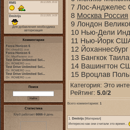
7 Лос-Анджелес
8
Москва Россия
9 Лондон Велико
Для добавления необходима
10 Нью-Дели Ин
авторизация
11 Нью-Йорк СШ
Комментарии
Forza Horizon 6
12 Йоханнесбур
От: chep811
19:48
Forza Horizon 6
13 Бангкок Таил
От: MaxFiorano
23:47
Test Drive Unlimited Sol...
14 Вашингтон С
От: ROMERO
18:31
Test Drive Unlimited Sol...
От: ROMERO
19:31
15 Вроцлав Пол
Test Drive Unlimited Sol...
От: ROMERO
11:49
Категория:
Это инт
Поиск
Рейтинг:
5.0
/
2
Всего комментариев:
1
Статистика
Клуб работает
6666
-й день
1.
Dmitrijs
[
Материал
]
Интересно как они считали это время...