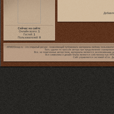
Добавля
Сейчас на сайте
:
Онлайн всего:
1
Гостей:
1
Пользователей:
0
ARMDGroup.ru - это открытый ресурс, позволяющий публиковать материалы любому пользовател
быть удален по просьбе автора при предъявлении сканирован
Все, не помеченные авторством, материалы являются эксклюзивными дл
Вся символика и дизайн Клуба являются собственностью
ARM
Сайт управляется системой
uCoz
. Д