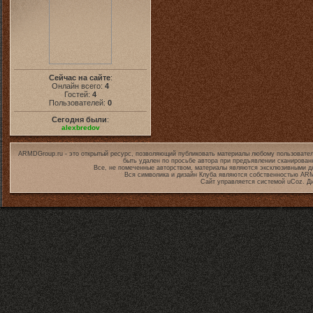
Сейчас на сайте
:
Онлайн всего:
4
Гостей:
4
Пользователей:
0
Сегодня были
:
alexbredov
ARMDGroup.ru - это открытый ресурс, позволяющий публиковать материалы любому пользовател
быть удален по просьбе автора при предъявлении сканирован
Все, не помеченные авторством, материалы являются эксклюзивными дл
Вся символика и дизайн Клуба являются собственностью
ARM
Сайт управляется системой
uCoz
. Д