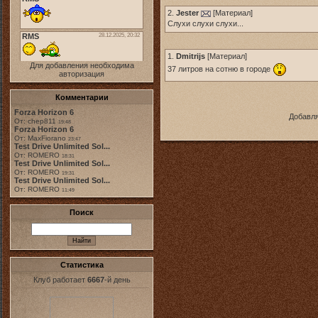
2.
Jester
[
Материал
]
Слухи слухи слухи...
1.
Dmitrijs
[
Материал
]
Для добавления необходима
37 литров на сотню в городе
авторизация
Комментарии
Forza Horizon 6
Добавля
От: chep811
19:48
Forza Horizon 6
От: MaxFiorano
23:47
Test Drive Unlimited Sol...
От: ROMERO
18:31
Test Drive Unlimited Sol...
От: ROMERO
19:31
Test Drive Unlimited Sol...
От: ROMERO
11:49
Поиск
Статистика
Клуб работает
6667
-й день