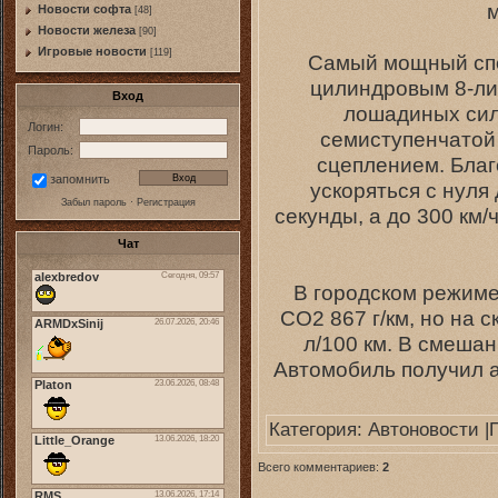
м
Новости софта
[48]
Новоcти железа
[90]
Игровые новости
[119]
Самый мощный спор
цилиндровым 8-ли
Вход
лошадиных сил 
Логин:
семиступенчатой
Пароль:
сцеплением. Благ
запомнить
ускоряться с нуля 
Забыл пароль
·
Регистрация
секунды, а до 300 км/
Чат
В городском режиме
CO2 867 г/км, но на 
л/100 км. В смешан
Автомобиль получил 
Категория:
Автоновости
|
Всего комментариев:
2