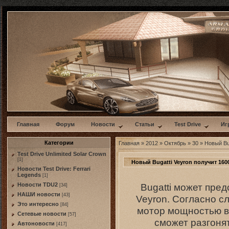
w
Главная
Форум
Новости
Статьи
Test Drive
Иг
Категории
Главная
»
2012
»
Октябрь
»
30
» Новый Bu
Test Drive Unlimited Solar Crown
[1]
Новый Bugatti Veyron получит 16
Новости Test Drive: Ferrari
Legends
[1]
Bugatti может пре
Новости TDU2
[34]
НАШИ новости
[43]
Veyron. Согласно с
Это интересно
[84]
мотор мощностью в
Сетевые новости
[57]
сможет разгонят
Автоновости
[417]