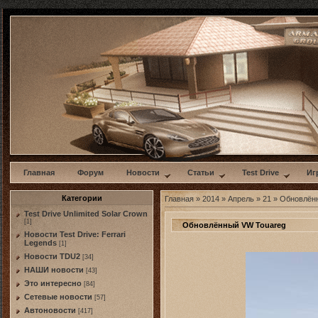
w
Главная
Форум
Новости
Статьи
Test Drive
Иг
Категории
Главная
»
2014
»
Апрель
»
21
» Обновлён
Test Drive Unlimited Solar Crown
[1]
Обновлённый VW Touareg
Новости Test Drive: Ferrari
Legends
[1]
Новости TDU2
[34]
НАШИ новости
[43]
Это интересно
[84]
Сетевые новости
[57]
Автоновости
[417]