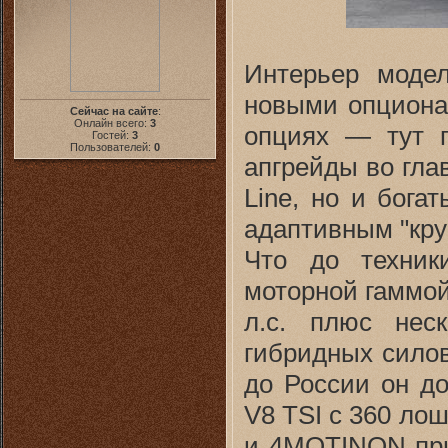
Интерьер модел
новыми опциона
Сейчас на сайте
:
Онлайн всего:
3
опциях — тут п
Гостей:
3
Пользователей:
0
апгрейды во гла
Line, но и бога
адаптивным "кру
Что до техник
моторной гаммой
л.с. плюс нес
гибридных силов
до России он до
V8 TSI с 360 ло
и 4MOTINON при