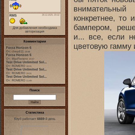
внимательный 
конкретнее, то
бампером, реше
Для добавления необходима
авторизация
и... все, если
Комментарии
цветовую гамму 
Forza Horizon 6
От: chep811
19:48
Forza Horizon 6
От: MaxFiorano
23:47
Test Drive Unlimited Sol...
От: ROMERO
18:31
Test Drive Unlimited Sol...
От: ROMERO
19:31
Test Drive Unlimited Sol...
От: ROMERO
11:49
Поиск
Статистика
Клуб работает
6669
-й день