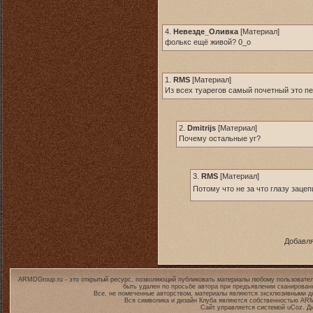
4.
Невезде_Оливка
[
Материал
]
фолькс ещё живой? 0_о
1.
RMS
[
Материал
]
Из всех туарегов самый почетный это пер
2.
Dmitrijs
[
Материал
]
Почему остальные уг?
3.
RMS
[
Материал
]
Потому что не за что глазу заце
Добавля
ARMDGroup.ru - это открытый ресурс, позволяющий публиковать материалы любому пользовател
быть удален по просьбе автора при предъявлении сканирован
Все, не помеченные авторством, материалы являются эксклюзивными дл
Вся символика и дизайн Клуба являются собственностью
ARM
Сайт управляется системой
uCoz
. Д