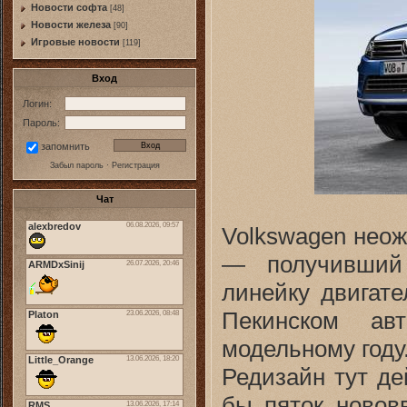
Новости софта
[48]
Новоcти железа
[90]
Игровые новости
[119]
Вход
Логин:
Пароль:
запомнить
Забыл пароль
·
Регистрация
Чат
Volkswagen неож
— получивший 
линейку двигате
Пекинском ав
модельному году
Редизайн тут де
бы пяток новов