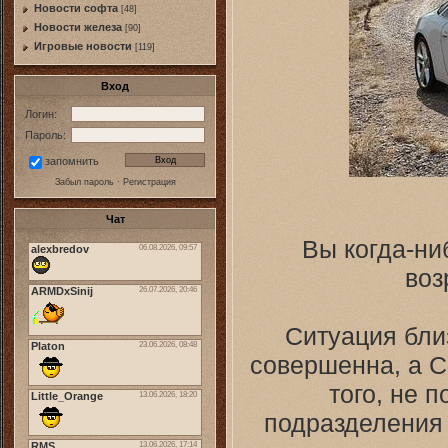
Новости софта
[48]
Новоcти железа
[90]
Игровые новости
[119]
Вход
Логин:
Пароль:
запомнить
Забыл пароль
·
Регистрация
Чат
Вы когда-ни
воз
Ситуация близ
совершенна, а Co
того, не п
подразделения