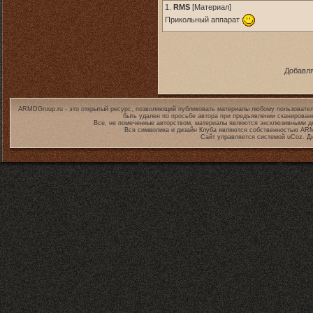
1.
RMS
[
Материал
]
Прикольный аппарат
Добавля
ARMDGroup.ru - это открытый ресурс, позволяющий публиковать материалы любому пользовател
быть удален по просьбе автора при предъявлении сканирован
Все, не помеченные авторством, материалы являются эксклюзивными дл
Вся символика и дизайн Клуба являются собственностью
ARM
Сайт управляется системой
uCoz
. Д