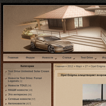
w
Главная
Форум
Новости
Статьи
Test Drive
Иг
Категории
Главная
»
2012
»
Март
»
27
» Opel Enigma
Test Drive Unlimited Solar Crown
[1]
Opel Enigma олицетворяет возрож
Новости Test Drive: Ferrari
Legends
[1]
Новости TDU2
[34]
НАШИ новости
[43]
Это интересно
[84]
Сетевые новости
[57]
Автоновости
[417]