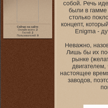
собой. Речь иде
были в гамме
столько покло
концепт, которы
Сейчас на сайте
:
Enigma - д
Онлайн всего:
2
Гостей:
2
Пользователей:
0
Неважно, назову
Лишь бы их по
рынке (жела
двигателем, 
настоящее время
заводов, поэт
по