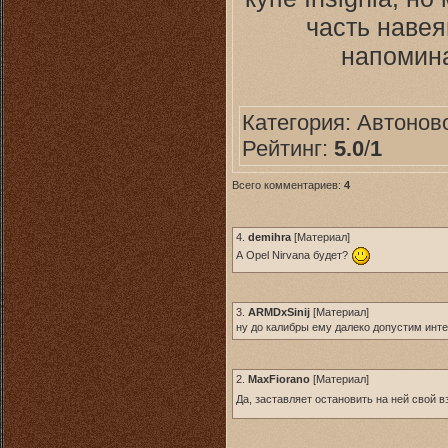
часть навея
напомина
Категория:
Автонов
Рейтинг:
5.0
/
1
Всего комментариев:
4
4.
demihra
[
Материал
]
А Opel Nirvana будет?
3.
ARMDxSinij
[
Материал
]
ну до калибры ему далеко допустим инте
2.
MaxFiorano
[
Материал
]
Да, заставляет остановить на ней свой в