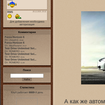
Для добавления необходима
авторизация
Комментарии
Forza Horizon 6
От: chep811
19:48
Forza Horizon 6
От: MaxFiorano
23:47
Test Drive Unlimited Sol...
От: ROMERO
18:31
Test Drive Unlimited Sol...
От: ROMERO
19:31
Test Drive Unlimited Sol...
От: ROMERO
11:49
Поиск
Статистика
Клуб работает
6669
-й день
А как же авто